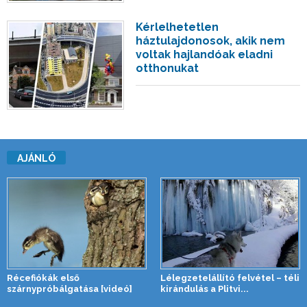
Kérlelhetetlen
háztulajdonosok, akik nem
voltak hajlandóak eladni
otthonukat
AJÁNLÓ
Récefiókák első
Lélegzetelállító felvétel – téli
szárnypróbálgatása [videó]
kirándulás a Plitvi...