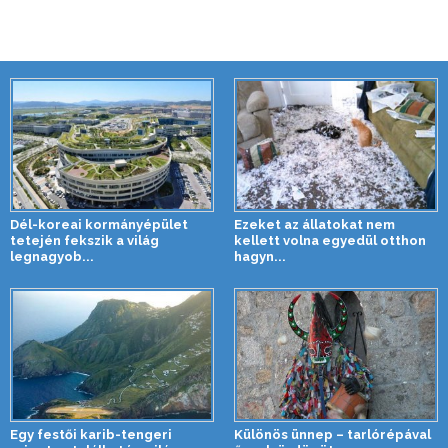
Dél-koreai kormányépület
Ezeket az állatokat nem
tetején fekszik a világ
kellett volna egyedül otthon
legnagyob...
hagyn...
Egy festői karib-tengeri
Különös ünnep – tarlórépával