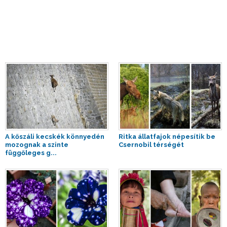
A kőszáli kecskék könnyedén
Ritka állatfajok népesítik be
mozognak a szinte
Csernobil térségét
függőleges g...