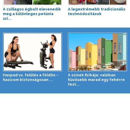
A csillagos égbolt elevenedik
A legextrémebb tradicionális
meg a különleges petúnia
testmódosítások
szi...
Haspad vs. felülés a földön –
A színek fizikája: valóban
hasizom biztonságosan ...
hűvösebb marad egy fehérre
fest...