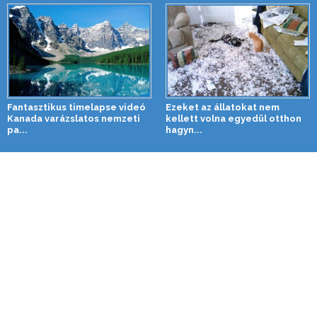
Fantasztikus timelapse videó
Ezeket az állatokat nem
Kanada varázslatos nemzeti
kellett volna egyedül otthon
pa...
hagyn...