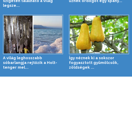
szigeten található a világ
űznek ördögöt egy spany...
legsze...
A világ leghosszabb
Így néznek ki a sokszor
sóbarlangja rejtőzik a Holt-
fogyasztott gyümölcsök,
tenger mel...
zöldségek ...