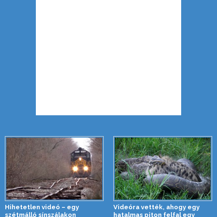
Hihetetlen videó – egy
Videóra vették, ahogy egy
szétmálló sínszálakon
hatalmas piton felfal egy