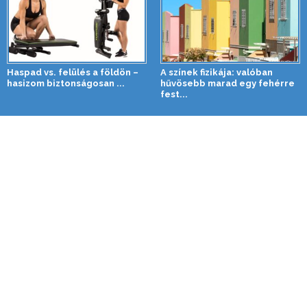
Haspad vs. felülés a földön –
A színek fizikája: valóban
hasizom biztonságosan ...
hűvösebb marad egy fehérre
fest...