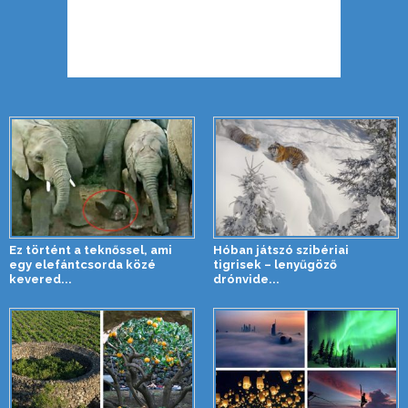
Ez történt a teknőssel, ami
Hóban játszó szibériai
egy elefántcsorda közé
tigrisek – lenyűgöző
kevered...
drónvide...