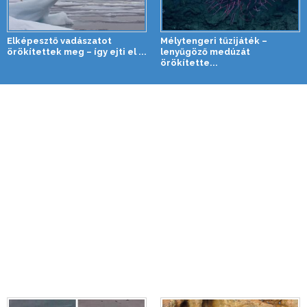
Elképesztő vadászatot
Mélytengeri tűzijáték –
örökítettek meg – így ejti el ...
lenyűgöző medúzát
örökítette...