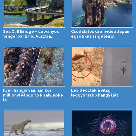
Sea Cliff Bridge – Látványos
Csodálatos drónvideó Japán
tengerparti híd Ausztrá...
egzotikus szigeteiről
Ilyen hangja van, amikor
Levideózták a világ
milliónyi vándorló királylepke
leggyorsabb hangyáját
le...