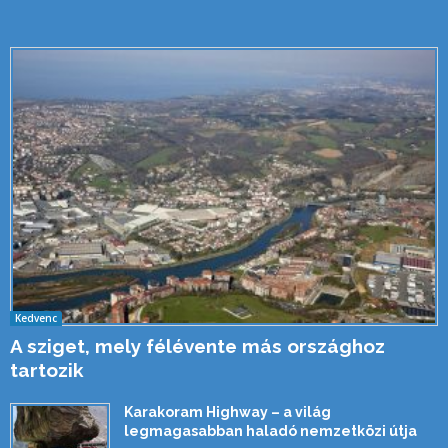
Kedvenc
A sziget, mely félévente más országhoz
tartozik
Karakoram Highway – a világ
legmagasabban haladó nemzetközi útja