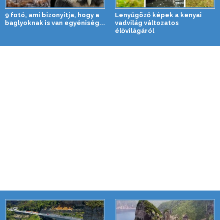
9 fotó, ami bizonyítja, hogy a
Lenyűgöző képek a kenyai
baglyoknak is van egyéniség...
vadvilág változatos
élővilágáról