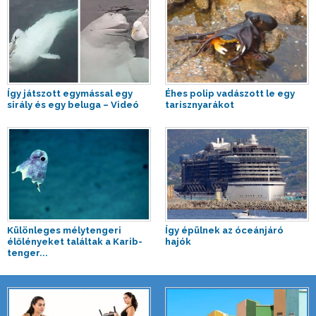
Így játszott egymással egy
Éhes polip vadászott le egy
sirály és egy beluga – Videó
tarisznyarákot
Különleges mélytengeri
Így épülnek az óceánjáró
élőlényeket találtak a Karib-
hajók
tenger...