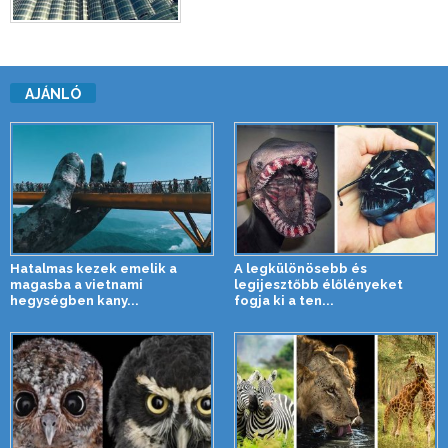
AJÁNLÓ
Hatalmas kezek emelik a
A legkülönösebb és
magasba a vietnami
legijesztőbb élőlényeket
hegységben kany...
fogja ki a ten...