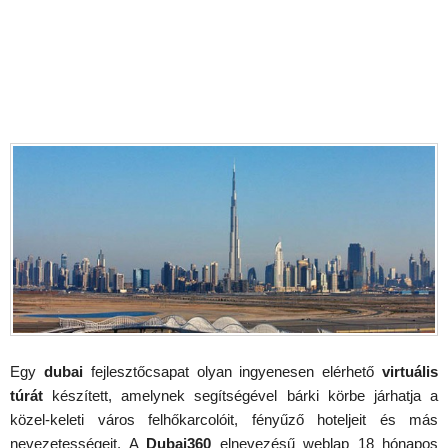
Egy
dubai
fejlesztőcsapat olyan ingyenesen elérhető
virtuális
túrát
készített, amelynek segítségével bárki körbe járhatja a
közel-keleti város felhőkarcolóit, fényűző hoteljeit és más
nevezetességeit. A
Dubai360
elnevezésű weblap 18 hónapos