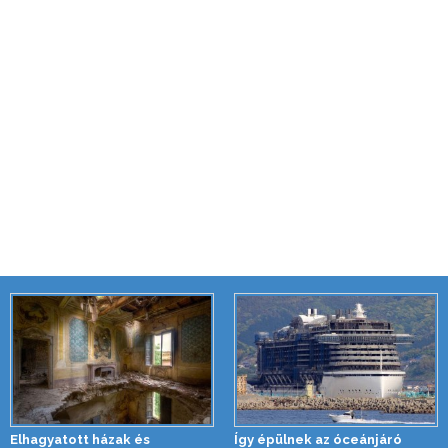
Elhagyatott házak és
Így épülnek az óceánjáró