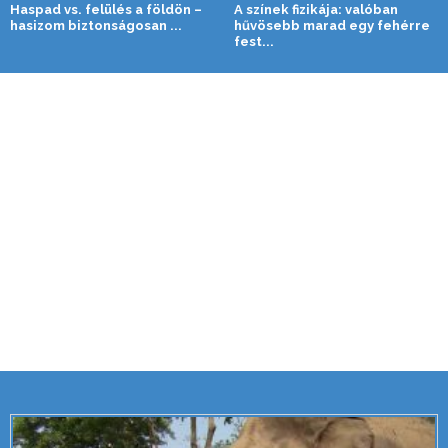
Haspad vs. felülés a földön –
A színek fizikája: valóban
hasizom biztonságosan ...
hűvösebb marad egy fehérre
fest...