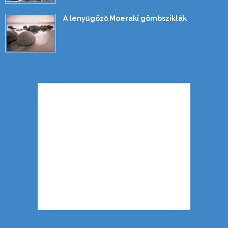
A lenyűgöző Moeraki gömbsziklák