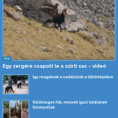
Állat
Egy zergére csapott le a szirti sas – videó
Így reagálnak a vadállatok a tükörképükre
Különleges fák, melyek igazi túlélőnek
bizonyultak