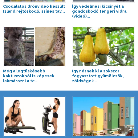
Csodálatos drónvideó készült
Így védelmezi kicsinyét a
Izland rejtőzködő, színes tav...
gondoskodó tengeri vidra
(videó)...
Még a legtüskésebb
Így néznek ki a sokszor
kaktuszokból is képesek
fogyasztott gyümölcsök,
lakmározni a te...
zöldségek ...