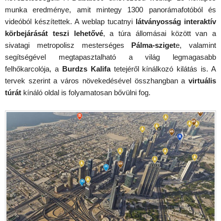
munka eredménye, amit mintegy 1300 panorámafotóból és
videóból készítettek. A weblap tucatnyi
látványosság interaktív
körbejárását teszi lehetővé
, a túra állomásai között van a
sivatagi metropolisz mesterséges
Pálma-sziget
e, valamint
segítségével megtapasztalható a világ legmagasabb
felhőkarcolója, a
Burdzs Kalifa
tetejéről kínálkozó kilátás is. A
tervek szerint a város növekedésével összhangban a
virtuális
túrát
kínáló oldal is folyamatosan bővülni fog.