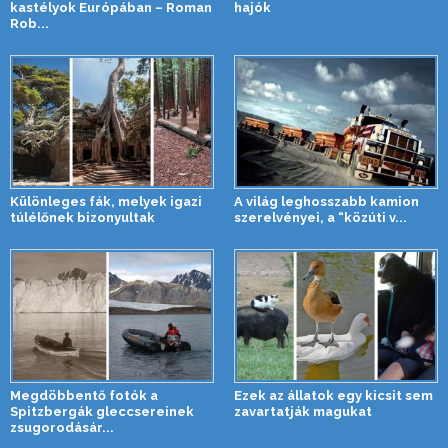
kastélyok Európában – Roman
hajók
Rob...
Különleges fák, melyek igazi
A világ leghosszabb kamion
túlélőnek bizonyultak
szerelvényei, a “közúti v...
Megdöbbentő fotók a
Ezek az állatok egy kicsit sem
Spitzbergák gleccsereinek
zavartatják magukat
zsugorodásár...