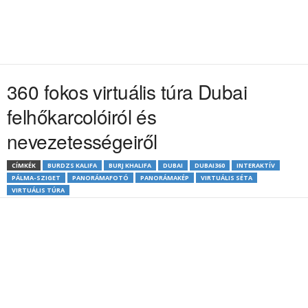
360 fokos virtuális túra Dubai
felhőkarcolóiról és
nevezetességeiről
CÍMKÉK
BURDZS KALIFA
BURJ KHALIFA
DUBAI
DUBAI360
INTERAKTÍV
PÁLMA-SZIGET
PANORÁMAFOTÓ
PANORÁMAKÉP
VIRTUÁLIS SÉTA
VIRTUÁLIS TÚRA