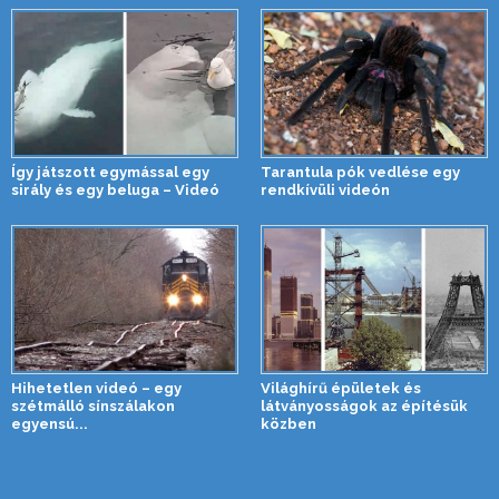
Így játszott egymással egy
Tarantula pók vedlése egy
sirály és egy beluga – Videó
rendkívüli videón
Hihetetlen videó – egy
Világhírű épületek és
szétmálló sínszálakon
látványosságok az építésük
egyensú...
közben