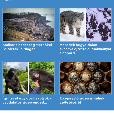
Amikor a hadsereg mérnökei
Meredek hegyoldalon
“elzárták” a Niagar...
zuhanva ejtette el zsákmányát
a hópárd...
Így nevet egy gorillakölyök –
Elképesztő videó a méhek
csodálatos videó enged...
születéséről