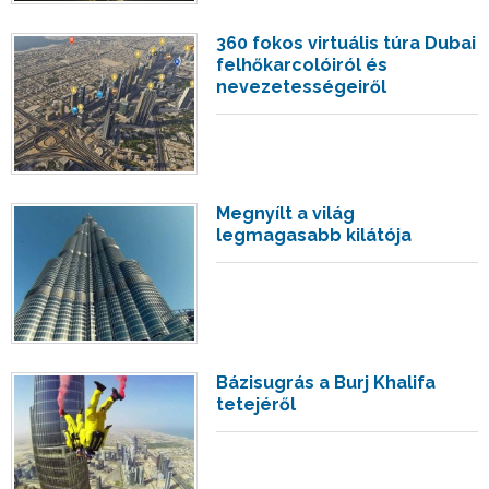
360 fokos virtuális túra Dubai
felhőkarcolóiról és
nevezetességeiről
Megnyílt a világ
legmagasabb kilátója
Bázisugrás a Burj Khalifa
tetejéről