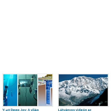
Y-40 Deep Joy: A világ
Látványos videón az