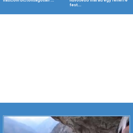
hasizom biztonságosan ...
hűvösebb marad egy fehérre
fest...