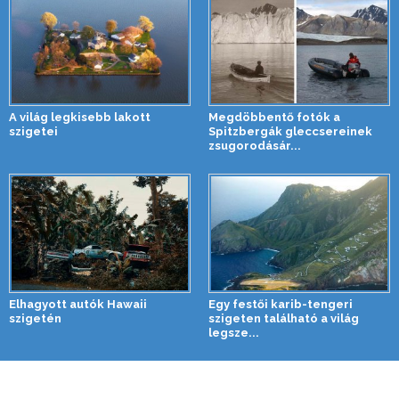
A világ legkisebb lakott
Megdöbbentő fotók a
szigetei
Spitzbergák gleccsereinek
zsugorodásár...
Elhagyott autók Hawaii
Egy festői karib-tengeri
szigetén
szigeten található a világ
legsze...