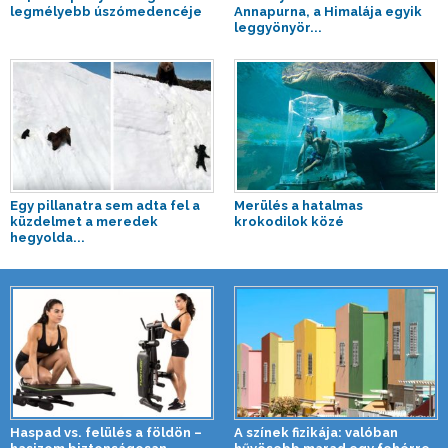
legmélyebb úszómedencéje
Annapurna, a Himalája egyik
leggyönyör...
Egy pillanatra sem adta fel a
Merülés a hatalmas
küzdelmet a meredek
krokodilok közé
hegyolda...
Haspad vs. felülés a földön –
A színek fizikája: valóban