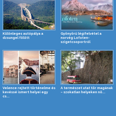
Különleges autópálya a
Gyönyörű légifelvétel a
dzsungel fölött
norvég Lofoten-
szigetcsoportról
Velence rejtett történelme és
A természet utat tör magának
kevéssé ismert helyei egy
– szokatlan helyeken nö...
cs...