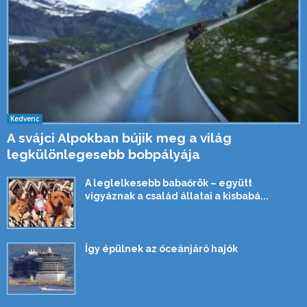
Kedvenc
A svájci Alpokban bújik meg a világ
legkülönlegesebb bobpályája
A leglelkesebb babaőrök – együtt
vigyáznak a család állatai a kisbabá...
Így épülnek az óceánjáró hajók