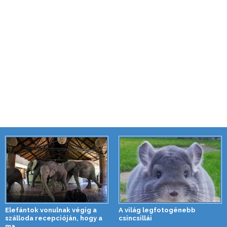
Elefántok vonulnak végig a
A világ legfotogénebb
szálloda recepcióján, hogy a
csincsillái
ma...