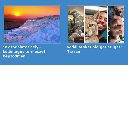
10 csodálatos hely –
Vadállatokat ölelget az igazi
különleges természeti
Tarzan
képződmén...