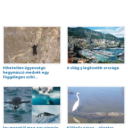
Hihetetlen ügyességű
A világ 5 legkisebb országa
hegymászó medvék egy
függőleges szikl...
Így menekül meg egy pingvin
Különös páros – aligátor