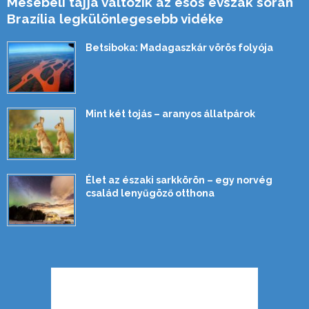
Mesebeli tájjá változik az esős évszak során
Brazília legkülönlegesebb vidéke
Betsiboka: Madagaszkár vörös folyója
Mint két tojás – aranyos állatpárok
Élet az északi sarkkörön – egy norvég
család lenyűgöző otthona