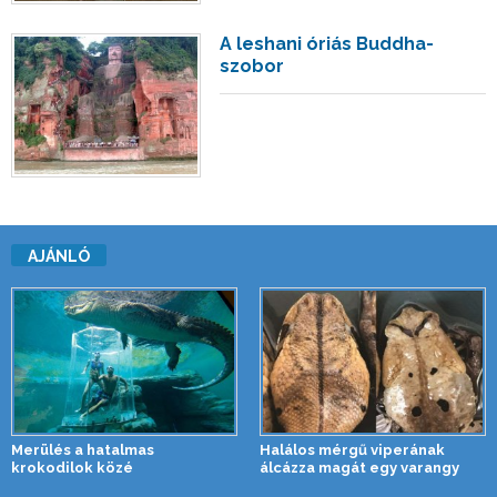
A leshani óriás Buddha-
szobor
AJÁNLÓ
Merülés a hatalmas
Halálos mérgű viperának
krokodilok közé
álcázza magát egy varangy