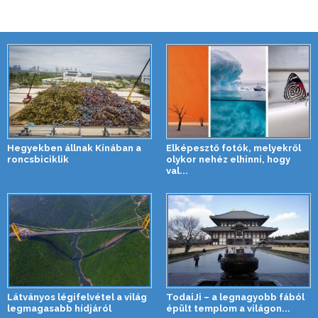
Hegyekben állnak Kínában a
Elképesztő fotók, melyekről
roncsbiciklik
olykor nehéz elhinni, hogy
val...
Látványos légifelvétel a világ
TodaiJi – a legnagyobb fából
legmagasabb hídjáról
épült templom a világon...