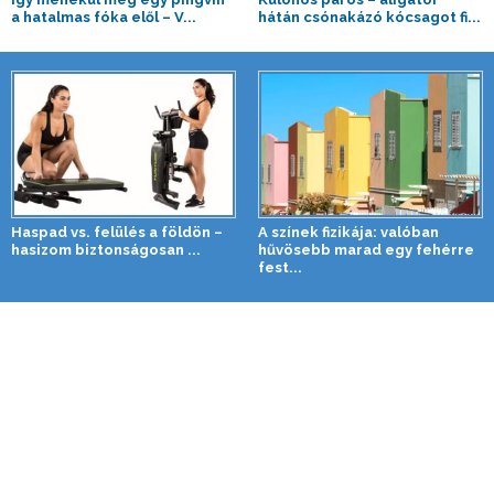
a hatalmas fóka elől – V...
hátán csónakázó kócsagot fi...
Haspad vs. felülés a földön –
A színek fizikája: valóban
hasizom biztonságosan ...
hűvösebb marad egy fehérre
fest...