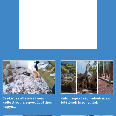
Ezeket az állatokat nem
Különleges fák, melyek igazi
kellett volna egyedül otthon
túlélőnek bizonyultak
hagyn...