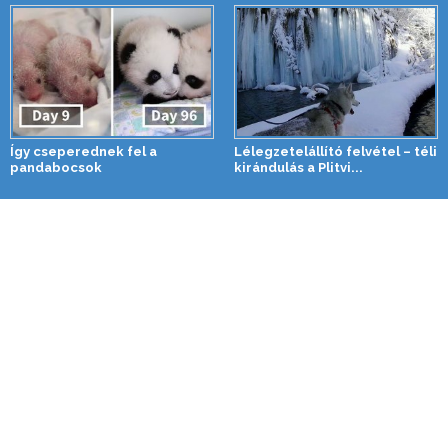
Így cseperednek fel a
Lélegzetelállító felvétel – téli
pandabocsok
kirándulás a Plitvi...