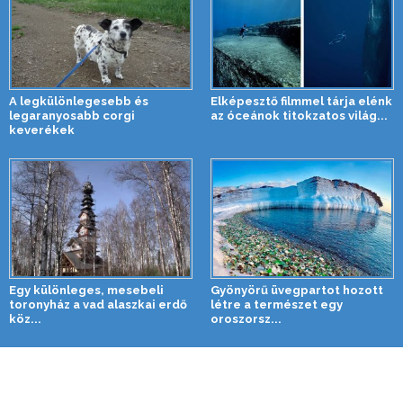
A legkülönlegesebb és
Elképesztő filmmel tárja elénk
legaranyosabb corgi
az óceánok titokzatos világ...
keverékek
Egy különleges, mesebeli
Gyönyörű üvegpartot hozott
toronyház a vad alaszkai erdő
létre a természet egy
köz...
oroszorsz...