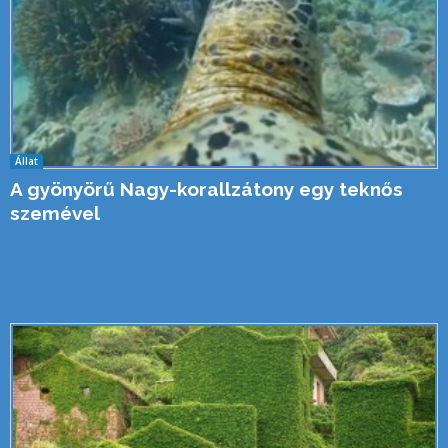
Állat
A gyönyörű Nagy-korallzátony egy teknős
szemével