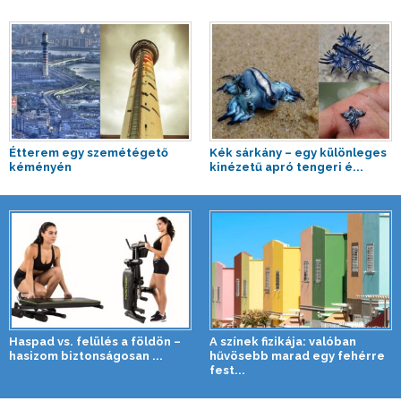
Étterem egy szemétégető
Kék sárkány – egy különleges
kéményén
kinézetű apró tengeri é...
Haspad vs. felülés a földön –
A színek fizikája: valóban
hasizom biztonságosan ...
hűvösebb marad egy fehérre
fest...