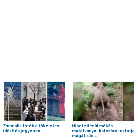
Zseniális fotók a tökéletes
Hihetetlenül mókás
időzítés jegyében
mutatványokkal szórakoztatja
magát a le...