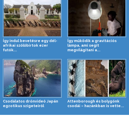
Így indul bevetésre egy dél-
Így működik a gravitációs
afrikai szőlőbirtok ezer
lámpa, ami segít
futók...
megvilágítani a...
Csodálatos drónvideó Japán
Attenborough és bolygónk
egzotikus szigeteiről
csodái – hazánkban is vette...