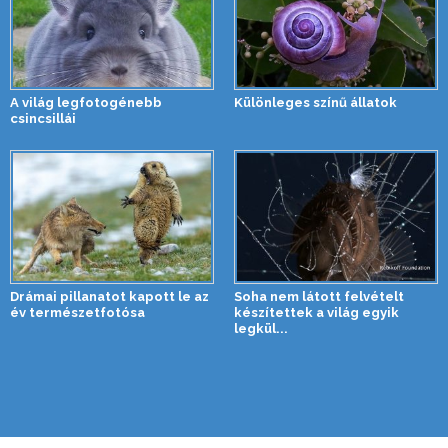
A világ legfotogénebb
Különleges színű állatok
csincsillái
Drámai pillanatot kapott le az
Soha nem látott felvételt
év természetfotósa
készítettek a világ egyik
legkül...