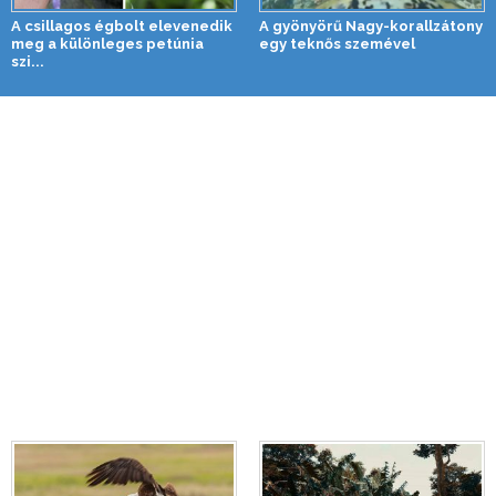
A csillagos égbolt elevenedik
A gyönyörű Nagy-korallzátony
meg a különleges petúnia
egy teknős szemével
szi...