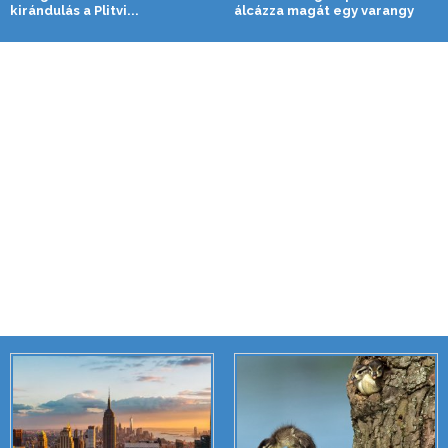
kirándulás a Plitvi...
álcázza magát egy varangy