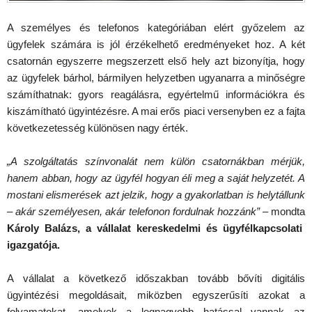
A személyes és telefonos kategóriában elért győzelem az
ügyfelek számára is jól érzékelhető eredményeket hoz. A két
csatornán egyszerre megszerzett első hely azt bizonyítja, hogy
az ügyfelek bárhol, bármilyen helyzetben ugyanarra a minőségre
számíthatnak: gyors reagálásra, egyértelmű információkra és
kiszámítható ügyintézésre. A mai erős piaci versenyben ez a fajta
következetesség különösen nagy érték.
„A szolgáltatás színvonalát nem külön csatornákban mérjük,
hanem abban, hogy az ügyfél hogyan éli meg a saját helyzetét. A
mostani elismerések azt jelzik, hogy a gyakorlatban is helytállunk
– akár személyesen, akár telefonon fordulnak hozzánk”
– mondta
Károly Balázs, a vállalat kereskedelmi és ügyfélkapcsolati
igazgatója.
A vállalat a következő időszakban tovább bővíti digitális
ügyintézési megoldásait, miközben egyszerűsíti azokat a
folyamatokat, amelyek a legnagyobb hatással vannak az