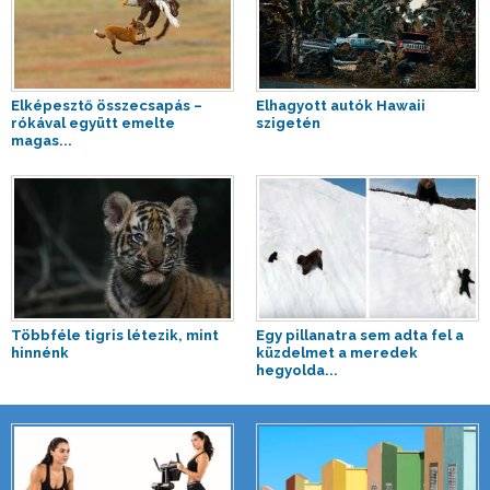
Elképesztő összecsapás –
Elhagyott autók Hawaii
rókával együtt emelte
szigetén
magas...
Többféle tigris létezik, mint
Egy pillanatra sem adta fel a
hinnénk
küzdelmet a meredek
hegyolda...