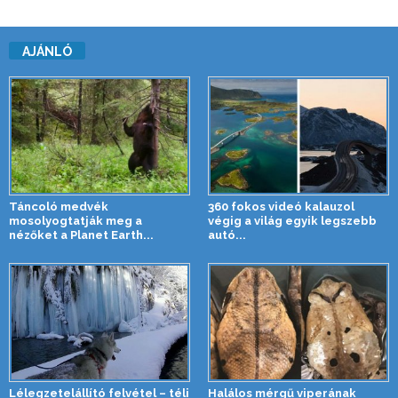
AJÁNLÓ
Táncoló medvék
360 fokos videó kalauzol
mosolyogtatják meg a
végig a világ egyik legszebb
nézőket a Planet Earth...
autó...
Lélegzetelállító felvétel – téli
Halálos mérgű viperának