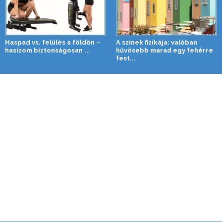
Haspad vs. felülés a földön –
A színek fizikája: valóban
hasizom biztonságosan ...
hűvösebb marad egy fehérre
fest...