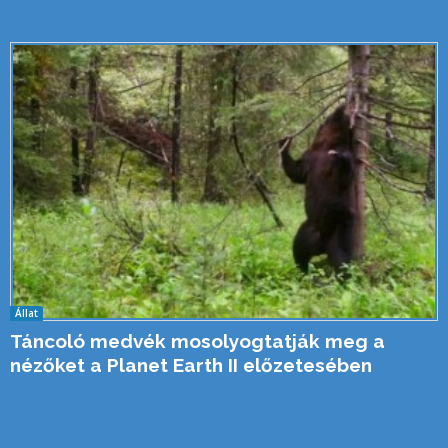
Állat
Táncoló medvék mosolyogtatják meg a
nézőket a Planet Earth II előzetesében