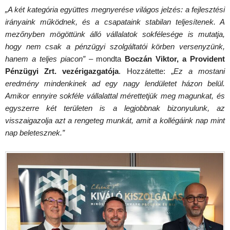
„A két kategória együttes megnyerése világos jelzés: a fejlesztési
irányaink működnek, és a csapataink stabilan teljesítenek. A
mezőnyben mögöttünk álló vállalatok sokfélesége is mutatja,
hogy nem csak a pénzügyi szolgáltatói körben versenyzünk,
hanem a teljes piacon”
– mondta
Boczán Viktor, a Provident
Pénzügyi Zrt. vezérigazgatója
. Hozzátette: „
Ez a mostani
eredmény mindenkinek ad egy nagy lendületet házon belül.
Amikor ennyire sokféle vállalattal mérettetjük meg magunkat, és
egyszerre két területen is a legjobbnak bizonyulunk, az
visszaigazolja azt a rengeteg munkát, amit a kollégáink nap mint
nap beletesznek.”