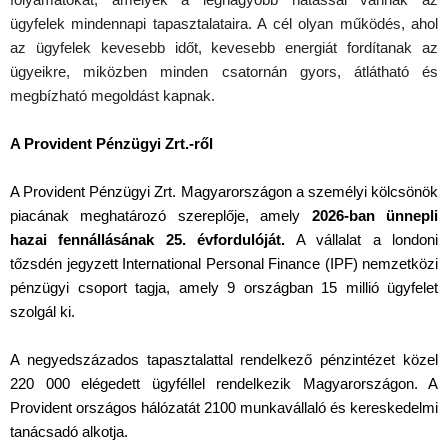
ügyfelek mindennapi tapasztalataira. A cél olyan működés, ahol
az ügyfelek kevesebb időt, kevesebb energiát fordítanak az
ügyeikre, miközben minden csatornán gyors, átlátható és
megbízható megoldást kapnak.
A Provident Pénzügyi Zrt.-ről
A Provident Pénzügyi Zrt. Magyarországon a személyi kölcsönök
piacának meghatározó szereplője, amely
2026-ban ünnepli
hazai fennállásának 25. évfordulóját.
A vállalat
a londoni
tőzsdén jegyzett International Personal Finance (IPF) nemzetközi
pénzügyi csoport tagja, amely 9 országban 15 millió ügyfelet
szolgál ki.
A negyedszázados tapasztalattal rendelkező pénzintézet közel
220 000 elégedett ügyféllel rendelkezik Magyarországon. A
Provident országos hálózatát 2100 munkavállaló és kereskedelmi
tanácsadó alkotja.