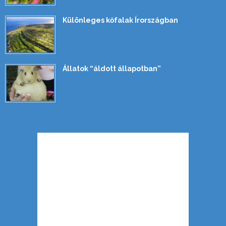
Különleges kőfalak Írországban
Állatok “áldott állapotban”