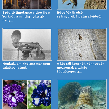
Szédítő timelapse videó New
Récefiókák első
Yorkról, a mindig nyüzsgő
szárnypróbálgatása [videó]
nagy...
Munkák, amikkel ma már nem
A kőszáli kecskék könnyedén
találkozhatunk
mozognak a szinte
függőleges g...