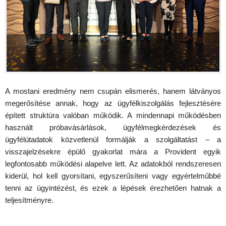
A mostani eredmény nem csupán elismerés, hanem látványos
megerősítése annak, hogy az ügyfélkiszolgálás fejlesztésére
épített struktúra valóban működik. A mindennapi működésben
használt próbavásárlások, ügyfélmegkérdezések és
ügyfélútadatok közvetlenül formálják a szolgáltatást – a
visszajelzésekre épülő gyakorlat mára a Provident egyik
legfontosabb működési alapelve lett. Az adatokból rendszeresen
kiderül, hol kell gyorsítani, egyszerűsíteni vagy egyértelműbbé
tenni az ügyintézést, és ezek a lépések érezhetően hatnak a
teljesítményre.