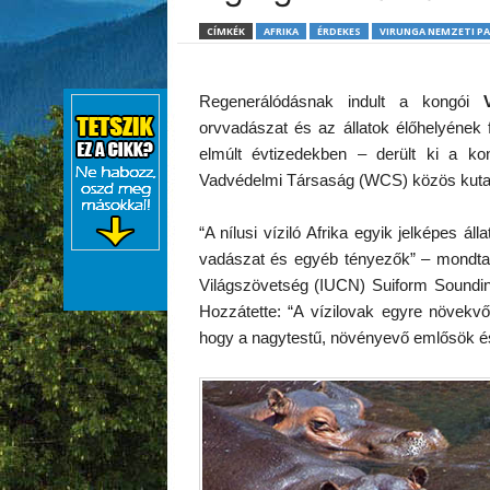
CÍMKÉK
AFRIKA
ÉRDEKES
VIRUNGA NEMZETI P
Regenerálódásnak indult a kongói
orvvadászat és az állatok élőhelyének 
elmúlt évtizedekben – derült ki a ko
Vadvédelmi Társaság (WCS) közös kuta
“A nílusi víziló Afrika egyik jelképes á
vadászat és egyéb tényezők” – mondt
Világszövetség (IUCN) Suiform Soundin
Hozzátette: “A vízilovak egyre növekv
hogy a nagytestű, növényevő emlősök és