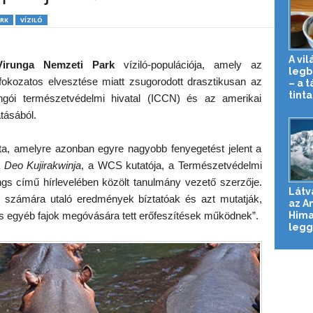
ARK
VÍZILÓ
A vil
Virunga Nemzeti Park
víziló-populációja, amely az
legb
fokozatos elvesztése miatt zsugorodott drasztikusan az
– a 
tinta
ngói természetvédelmi hivatal (ICCN) és az amerikai
tásából.
llata, amelyre azonban egyre nagyobb fenyegetést jelent a
a
Deo Kujirakwinja
, a WCS kutatója, a Természetvédelmi
gs című hírlevelében közölt tanulmány vezető szerzője.
Látv
ő számára utaló eredmények bíztatóak és azt mutatják,
az A
Hima
 egyéb fajok megóvására tett erőfeszítések működnek”.
legg