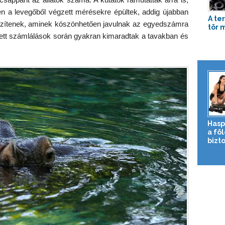
n a levegőből végzett mérésekre épültek, addig újabban
A te
észítenek, aminek köszönhetően javulnak az egyedszámra
tör 
ett számlálások során gyakran kimaradtak a tavakban és
Hasp
a fö
bizto