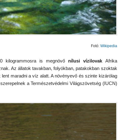
Fotó:
Wikipedia
00 kilogrammosra is megnövő
nílusi vízilovak
Afrika
oznak. Az állatok tavakban, folyókban, patakokban szoktak
 lent maradni a víz alatt. A növényevő és szinte kizárólag
ént szerepelnek a Természetvédelmi Világszövetség (IUCN)