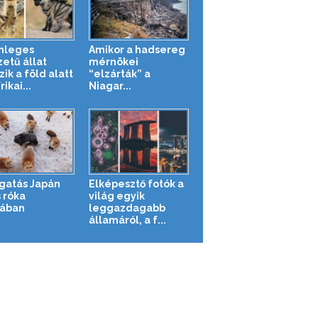
nleges
Amikor a hadsereg
zetű állat
mérnökei
zik a föld alatt
“elzárták” a
rikai...
Niagar...
gatás Japán
Elképesztő fotók a
 róka
világ egyik
jában
leggazdagabb
államáról, a f...