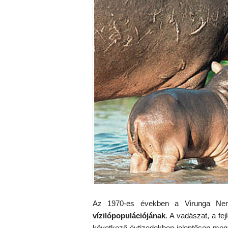
Az 1970-es években a Virunga Nemz
vízilópopulációjának
. A vadászat, a f
következő évtizedekben jelentősen megc