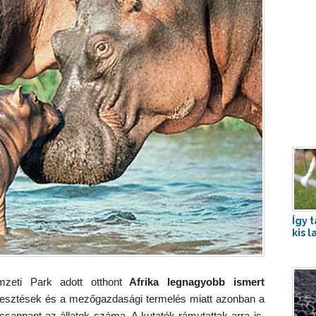
Így 
kis 
eti Park adott otthont
Afrika legnagyobb ismert
ejlesztések és a mezőgazdasági termelés miatt azonban a
sappant az állatok száma. A kutatók rámutattak arra is,