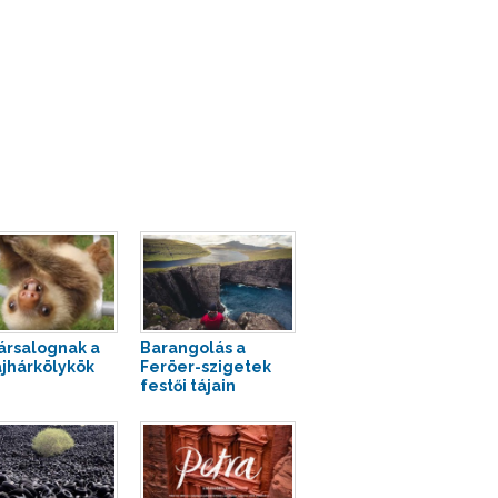
társalognak a
Barangolás a
lajhárkölykök
Feröer-szigetek
festői tájain