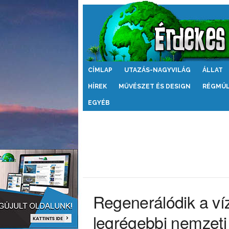
Érdekes
CÍMLAP
UTAZÁS-NAGYVILÁG
ÁLLAT
Világ
HÍREK
MŰVÉSZET ÉS DESIGN
RÉGMÚ
EGYÉB
Regenerálódik a víz
legrégebbi nemzeti