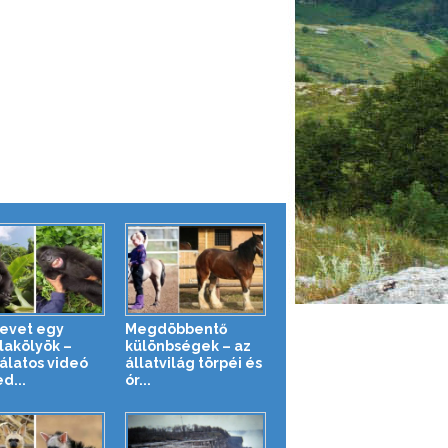
nevet egy
Megdöbbentő
llakölyök –
különbségek – az
álatos videó
állatvilág törpéi és
d...
ór...