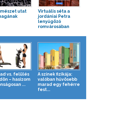
rmészet utat
Virtuális séta a
magának
jordániai Petra
lenyűgöző
romvárosában
ad vs. felülés
A színek fizikája:
ldön – hasizom
valóban hűvösebb
nságosan ...
marad egy fehérre
fest...