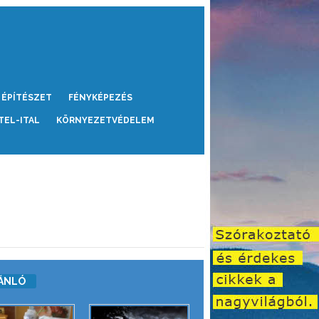
ÉPÍTÉSZET
FÉNYKÉPEZÉS
TEL-ITAL
KÖRNYEZETVÉDELEM
ÁNLÓ