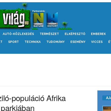
AUTÓ-KÖZLEKEDÉS
TERMÉSZET
ELKÉPESZTŐ
EMBEREK
LT
SPORT
TECHNIKA
TUDOMÁNY
ESEMÉNY
VICCES
É
iló-populáció Afrika
AJ
 parkjában