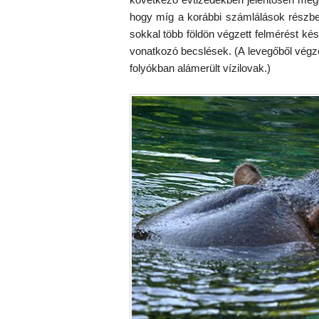
hogy míg a korábbi számlálások részbe
sokkal több földön végzett felmérést k
vonatkozó becslések. (A levegőből végz
folyókban alámerült vízilovak.)