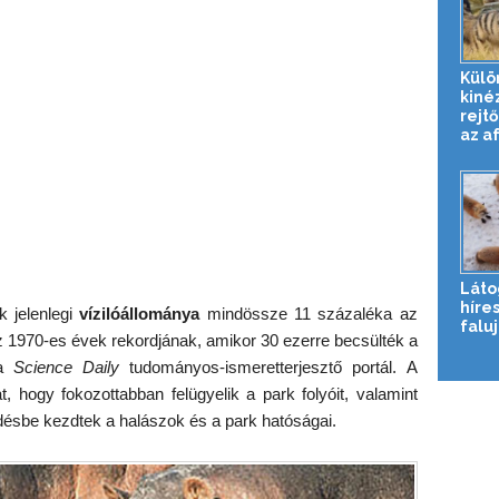
Külö
kiné
rejtő
az af
Láto
híres
k jelenlegi
vízilóállománya
mindössze 11 százaléka az
falu
z 1970-es évek rekordjának, amikor 30 ezerre becsülték a
 a
Science Daily
tudományos-ismeretterjesztő portál. A
, hogy fokozottabban felügyelik a park folyóit, valamint
sbe kezdtek a halászok és a park hatóságai.