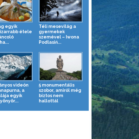
ág egyik
Téli mesevilág a
izarrabb étele
gyermekek
táncoló
szemével – Iwona
ha...
Podlasiń...
ányos videón
5 monumentális
nnapurna, a
szobor, amiről még
lája egyik
biztos nem
yönyör...
hallottál