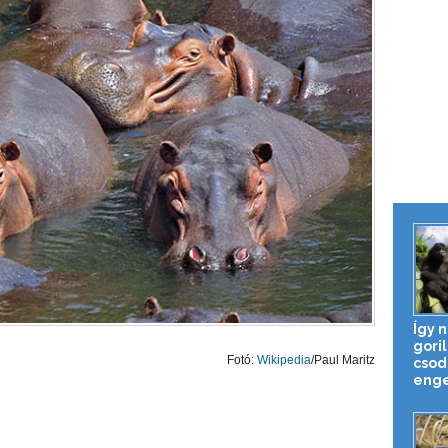
Így 
gori
Fotó:
Wikipedia
/Paul Maritz
csod
enge