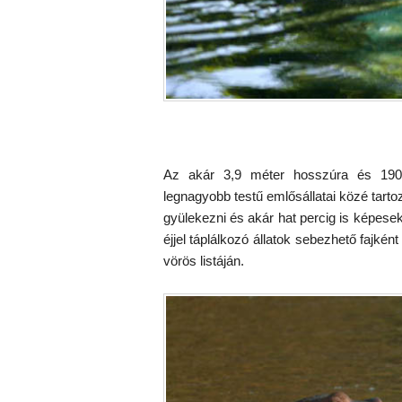
Az akár 3,9 méter hosszúra és 19
legnagyobb testű emlősállatai közé tart
gyülekezni és akár hat percig is képesek
éjjel táplálkozó állatok sebezhető fajk
vörös listáján.