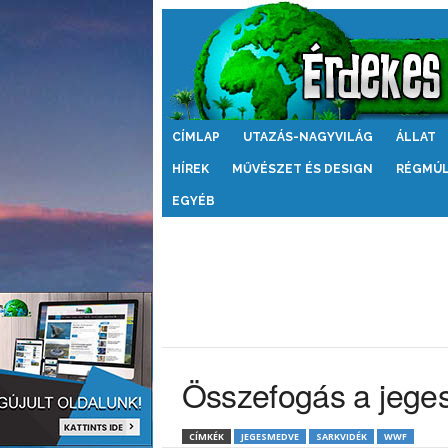
Érdekes
CÍMLAP
UTAZÁS-NAGYVILÁG
ÁLLAT
Világ
HÍREK
MŰVÉSZET ÉS DESIGN
RÉGMÚ
EGYÉB
Összefogás a jege
CÍMKÉK
JEGESMEDVE
SARKVIDÉK
WWF