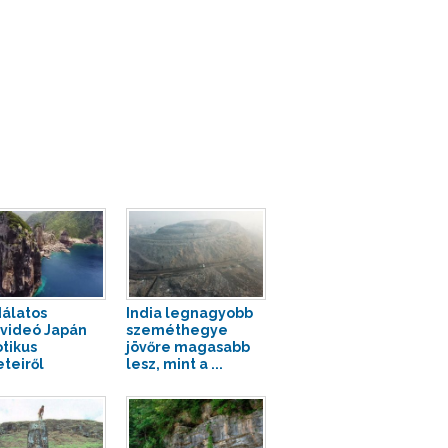
álatos
India legnagyobb
videó Japán
szeméthegye
tikus
jövőre magasabb
eteiről
lesz, mint a ...