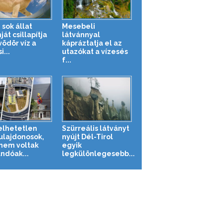
 sok állat
Mesebeli
át csillapítja
látvánnyal
vödör víz a
kápráztatja el az
i...
utazókat a vízesés
f...
elhetetlen
Szürreális látványt
ulajdonosok,
nyújt Dél-Tirol
 nem voltak
egyik
andóak...
legkülönlegesebb...