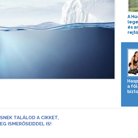
A Hú
lege
és a
rejtő
Hasp
a fö
bizto
SNEK TALÁLOD A CIKKET,
EG ISMERŐSEIDDEL IS!