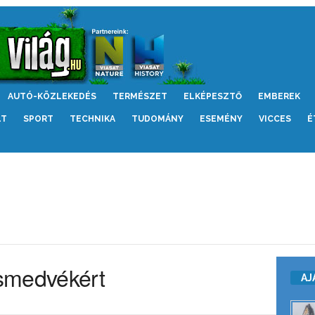
AUTÓ-KÖZLEKEDÉS
TERMÉSZET
ELKÉPESZTŐ
EMBEREK
LT
SPORT
TECHNIKA
TUDOMÁNY
ESEMÉNY
VICCES
É
smedvékért
AJ