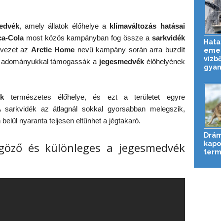
edvék
, amely állatok élőhelye a
klímaváltozás hatásai
a-Cola
most közös kampányban fog össze a
sarkvidék
Hata
rvezet az
Arctic Home
nevű kampány során arra buzdít
emel
vízb
és adományukkal támogassák a
jegesmedvék
élőhelyének
gyan
ék
természetes élőhelye, és ezt a területet egyre
 A sarkvidék az átlagnál sokkal gyorsabban melegszik,
lül nyaranta teljesen eltűnhet a jégtakaró.
Drám
kapot
göző és különleges a jegesmedvék
term