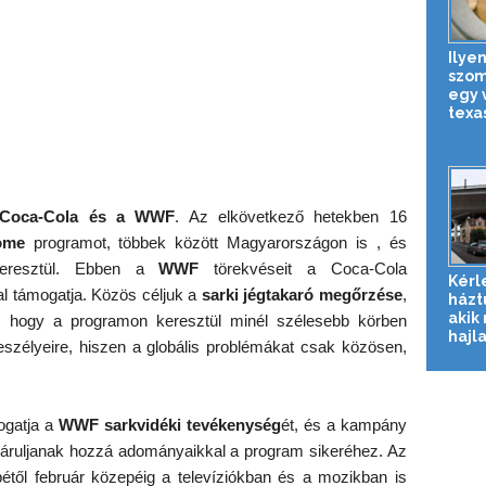
Ilyen
szomj
egy 
texas
Coca-Cola és a WWF
. Az elkövetkező hetekben 16
ome
programot, többek között Magyarországon is , és
 keresztül. Ebben a
WWF
törekvéseit a Coca-Cola
Kérl
al támogatja. Közös céljuk a
sarki jégtakaró megőrzése
,
házt
akik
s hogy a programon keresztül minél szélesebb körben
hajl
veszélyeire, hiszen a globális problémákat csak közösen,
ogatja a
WWF
sarkvidéki tevékenység
ét, és a kampány
y járuljanak hozzá adományaikkal a program sikeréhez. Az
től február közepéig a televíziókban és a mozikban is