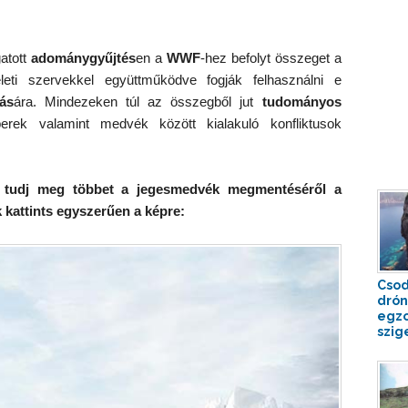
atott
adománygyűjtés
en a
WWF
-hez befolyt összeget a
leti szervekkel együttműködve fogják felhasználni e
ás
ára. Mindezeken túl az összegből jut
tudományos
ek valamint medvék között kialakuló konfliktusok
s tudj meg többet a jegesmedvék megmentéséről a
 kattints egyszerűen a képre:
Csod
drón
egzo
szig