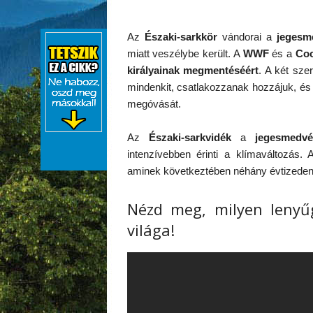
Az
Északi-sarkkör
vándorai a
jegesm
miatt veszélybe került. A
WWF
és a
Coc
királyainak megmentéséért
. A két sze
mindenkit, csatlakozzanak hozzájuk, 
megóvását.
Az
Északi-sarkvidék
a
jegesmedv
intenzívebben érinti a klímaváltozás.
aminek következtében néhány évtizeden be
Nézd meg, milyen lenyű
világa!