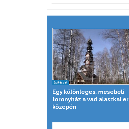
Építészet
Egy különleges, mesebeli
toronyház a vad alaszkai e
közepén