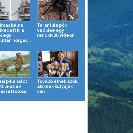
lmas bálna
Tarantula pók
kedett ki a
vedlése egy
ől egy
rendkívüli videón
útlan horgás...
ai pillanatot
Tovább élnek azok,
t le az év
akiknek kutyájuk
észetfotósa
van