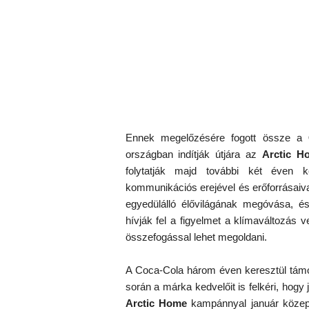
Ennek megelőzésére fogott össze a
országban indítják útjára az
Arctic H
folytatják majd további két éven
kommunikációs erejével és erőforrásaiv
egyedülálló élővilágának megóvása, é
hívják fel a figyelmet a klímaváltozás 
összefogással lehet megoldani.
A Coca-Cola három éven keresztül tám
során a márka kedvelőit is felkéri, hog
Arctic Home
kampánnyal január közepé