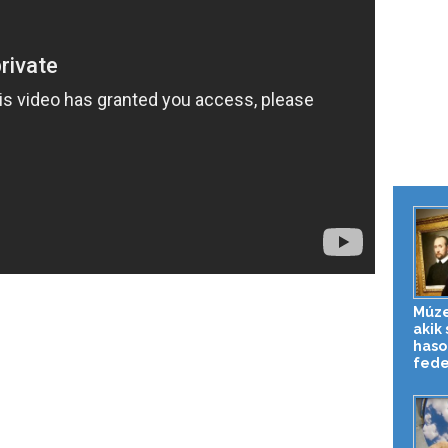
Múze
akik 
haso
fedez