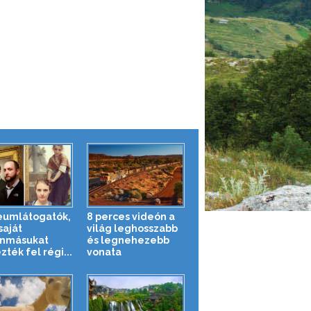
umlátogatók,
8 perces videón a
saját
világ leghosszabb
nmásukat
és legnehezebb
ték fel régi...
vonata