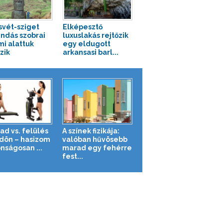
svét-sziget
Elképesztő
ndás szobrai
luxuslakás rejtőzik
mi alattuk
egy eldugott
zik
arkansasi barl...
ad vs. felülés
A színek fizikája:
ldön – hasizom
valóban hűvösebb
nságosan ...
marad egy fehérre
fest...