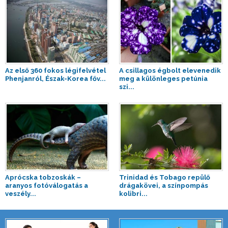
Az első 360 fokos légifelvétel
A csillagos égbolt elevenedik
Phenjanról, Észak-Korea főv...
meg a különleges petúnia
szi...
Aprócska tobzoskák –
Trinidad és Tobago repülő
aranyos fotóválogatás a
drágakövei, a színpompás
veszély...
kolibri...