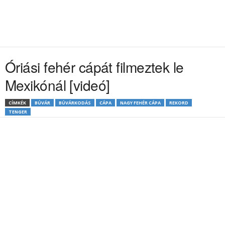
Óriási fehér cápát filmeztek le
Mexikónál [videó]
CÍMKÉK
BÚVÁR
BÚVÁRKODÁS
CÁPA
NAGY FEHÉR CÁPA
REKORD
TENGER