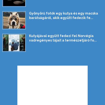
Gyönyörű fotók egy kutya és egy macska
barátságáról, akik együtt fedezik fe...
Kutyájával együtt fedezi fel Norvégia
vadregényes tájait a természetjáró fo...