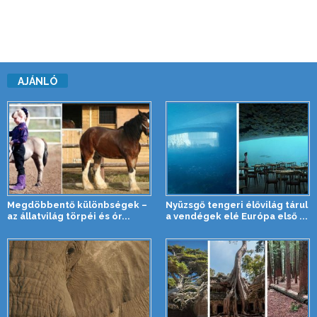
AJÁNLÓ
Megdöbbentő különbségek –
Nyüzsgő tengeri élővilág tárul
az állatvilág törpéi és ór...
a vendégek elé Európa első ...