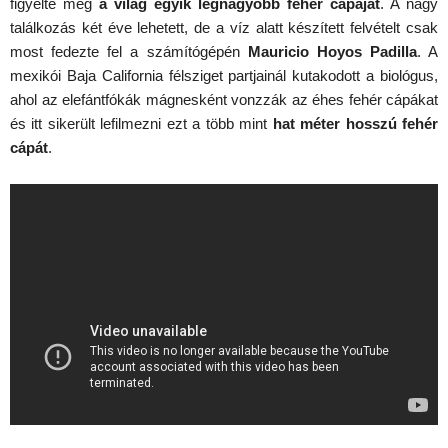
figyelte meg
a világ egyik legnagyobb fehér cápáját
. A nagy
találkozás két éve lehetett, de a víz alatt készített felvételt csak
most fedezte fel a számítógépén
Mauricio Hoyos Padilla
. A
mexikói Baja California félsziget partjainál kutakodott a biológus,
ahol az elefántfókák mágnesként vonzzák az éhes fehér cápákat
és itt sikerült lefilmezni ezt a több mint
hat méter hosszú fehér
cápát
.