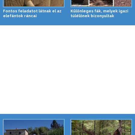
Fontos feladatot látnak el az
Különleges fák, melyek igazi
elefántok ráncai
túlélőnek bizonyultak