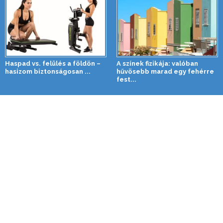
Haspad vs. felülés a földön –
A színek fizikája: valóban
hasizom biztonságosan ...
hűvösebb marad egy fehérre
fest...