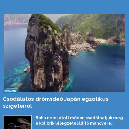
Kedvenc
Csodálatos drónvideó Japán egzotikus
szigeteiről
Soha nem látott módon csodálhatjuk meg
a kolibrik lélegzetelállító manővere...