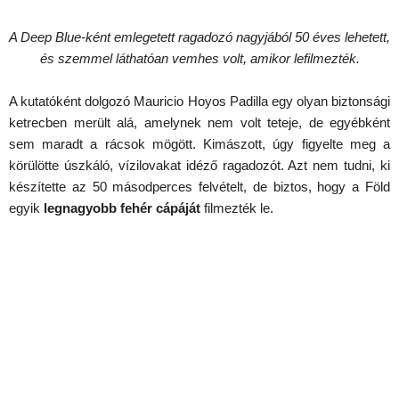
A Deep Blue-ként emlegetett ragadozó nagyjából 50 éves lehetett,
és szemmel láthatóan vemhes volt, amikor lefilmezték.
A kutatóként dolgozó Mauricio Hoyos Padilla egy olyan biztonsági
ketrecben merült alá, amelynek nem volt teteje, de egyébként
sem maradt a rácsok mögött. Kimászott, úgy figyelte meg a
körülötte úszkáló, vízilovakat idéző ragadozót. Azt nem tudni, ki
készítette az 50 másodperces felvételt, de biztos, hogy a Föld
egyik
legnagyobb fehér cápáját
filmezték le.