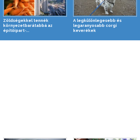
Zöldségekkel tennék
A legkülönlegesebb és
környezetbarátabbá az
legaranyosabb corgi
építőipart ̵...
keverékek