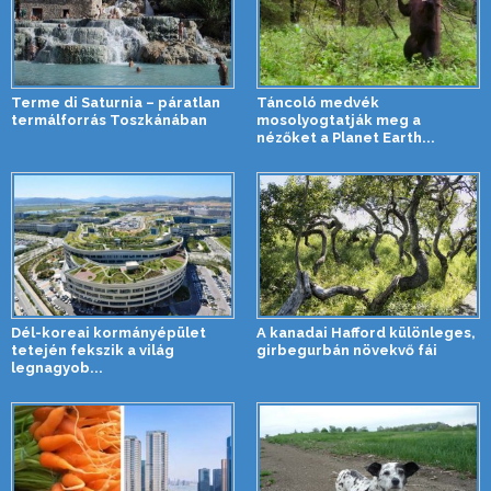
Terme di Saturnia – páratlan
Táncoló medvék
termálforrás Toszkánában
mosolyogtatják meg a
nézőket a Planet Earth...
Dél-koreai kormányépület
A kanadai Hafford különleges,
tetején fekszik a világ
girbegurbán növekvő fái
legnagyob...