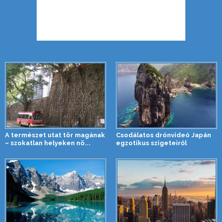
A természet utat tör magának
Csodálatos drónvideó Japán
– szokatlan helyeken nö...
egzotikus szigeteiről