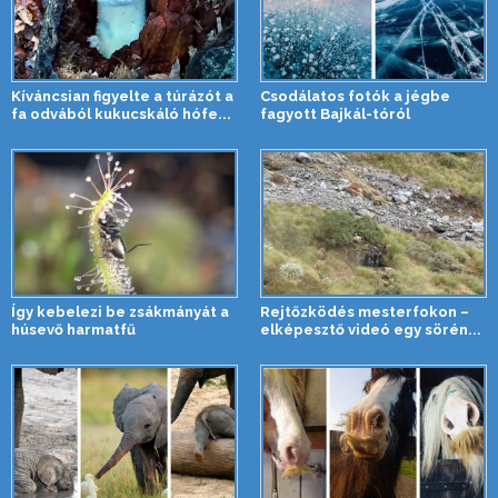
Kíváncsian figyelte a túrázót a
Csodálatos fotók a jégbe
fa odvából kukucskáló hófe...
fagyott Bajkál-tóról
Így kebelezi be zsákmányát a
Rejtőzködés mesterfokon –
húsevő harmatfű
elképesztő videó egy sörén...