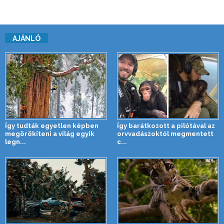
AJÁNLÓ
Így tudták egyetlen képben
Így barátkozott a pilótával az
megörökíteni a világ egyik
orvvadászoktól megmentett
legn...
c...