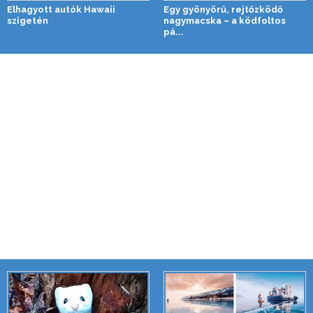
Elhagyott autók Hawaii
Egy gyönyörű, rejtőzködő
szigetén
nagymacska – a ködfoltos
pá...