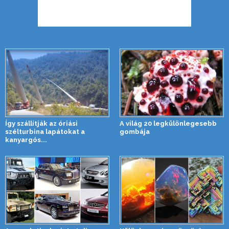
Így szállítják az óriási
A világ 20 legkülönlegesebb
szélturbina lapátokat a
gombája
kanyargós...