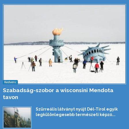
Kedvenc
Szabadság-szobor a wisconsini Mendota
tavon
Szürreális látványt nyújt Dél-Tirol egyik
legkülönlegesebb természeti képző...