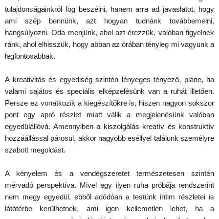
tulajdonságainkról fog beszélni, hanem arra ad javaslatot, hogy
ami szép bennünk, azt hogyan tudnánk továbbemelni,
hangsúlyozni. Oda menjünk, ahol azt érezzük, valóban figyelnek
ránk, ahol elhisszük, hogy abban az órában tényleg mi vagyunk a
legfontosabbak.
A kreativitás és egyediség szintén lényeges tényező, pláne, ha
valami sajátos és speciális elképzelésünk van a ruhát illetően.
Persze ez vonatkozik a kiegészítőkre is, hiszen nagyon sokszor
pont egy apró részlet miatt válik a megjelenésünk valóban
egyedülállóvá. Amennyiben a kiszolgálás kreatív és konstruktív
hozzáállással párosul, akkor nagyobb eséllyel találunk személyre
szabott megoldást.
A kényelem és a vendégszeretet természetesen szintén
mérvadó perspektíva. Mivel egy ilyen ruha próbája rendszerint
nem megy egyedül, ebből adódóan a testünk intim részletei is
látótérbe kerülhetnek, ami igen kellemetlen lehet, ha a