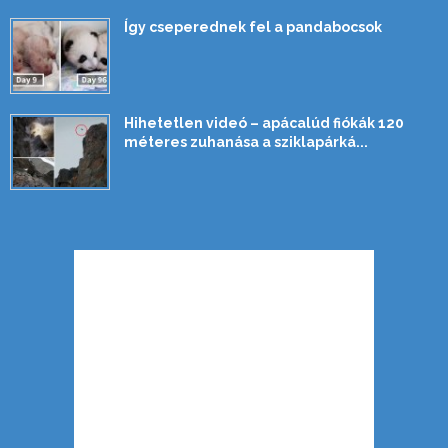
Így cseperednek fel a pandabocsok
Hihetetlen videó – apácalúd fiókák 120
méteres zuhanása a sziklapárká...