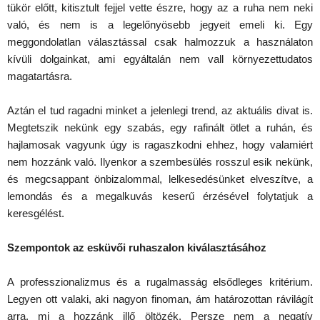
tükör előtt, kitisztult fejjel vette észre, hogy az a ruha nem neki
való, és nem is a legelőnyösebb jegyeit emeli ki. Egy
meggondolatlan választással csak halmozzuk a használaton
kívüli dolgainkat, ami egyáltalán nem vall környezettudatos
magatartásra.
Aztán el tud ragadni minket a jelenlegi trend, az aktuális divat is.
Megtetszik nekünk egy szabás, egy rafinált ötlet a ruhán, és
hajlamosak vagyunk úgy is ragaszkodni ehhez, hogy valamiért
nem hozzánk való. Ilyenkor a szembesülés rosszul esik nekünk,
és megcsappant önbizalommal, lelkesedésünket elveszítve, a
lemondás és a megalkuvás keserű érzésével folytatjuk a
keresgélést.
Szempontok az esküvői ruhaszalon kiválasztásához
A professzionalizmus és a rugalmasság elsődleges kritérium.
Legyen ott valaki, aki nagyon finoman, ám határozottan rávilágít
arra, mi a hozzánk illő öltözék. Persze nem a negatív