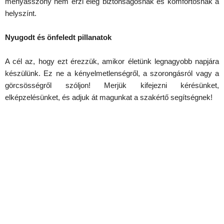
menyasszony nem érzi elég biztonságosnak és komfortosnak a
helyszínt.
Nyugodt és önfeledt pillanatok
A cél az, hogy ezt érezzük, amikor életünk legnagyobb napjára
készülünk. Ez ne a kényelmetlenségről, a szorongásról vagy a
görcsösségről szóljon! Merjük kifejezni kérésünket,
elképzelésünket, és adjuk át magunkat a szakértő segítségnek!