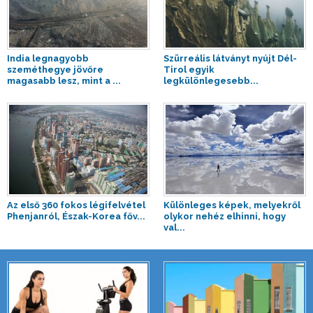
India legnagyobb
Szürreális látványt nyújt Dél-
szeméthegye jövőre
Tirol egyik
magasabb lesz, mint a ...
legkülönlegesebb...
Az első 360 fokos légifelvétel
Különleges képek, melyekről
Phenjanról, Észak-Korea főv...
olykor nehéz elhinni, hogy
val...