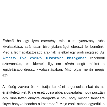
Érthető, ha egy ilyen esemény, mint a menyasszonyi ruha
kiválasztása, számtalan bizonytalanságot ébreszt fel bennünk.
Még a legmagabiztosabb aráknak is elkél egy profi segítség. Az
Almássy Éva esküvői ruhaszalon kiszolgálása
rendkívül
színvonalas, és kiemelt figyelem révén segít minket a
legideálisabb dressz kiválasztásában. Mitől olyan nehéz mégis
ez?
A bőség zavara össze tudja kuszálni a gondolatainkat és az
értékítéletünket. Ki ne esett volna abba a csapdába, hogy pusztán
egy ruha láttán annyira elragadta a hév, hogy minden tanácsra
fittyet hányva bedobta a kosarába?! Majd csak otthon, egyedül, a