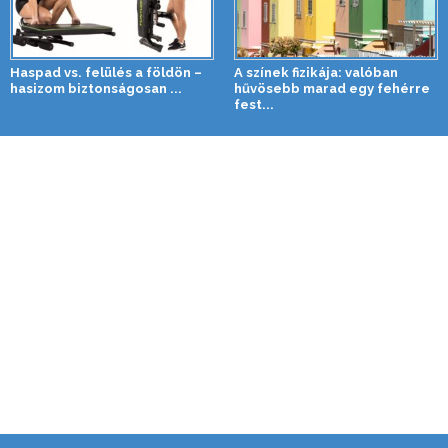
Haspad vs. felülés a földön –
A színek fizikája: valóban
hasizom biztonságosan ...
hűvösebb marad egy fehérre
fest...