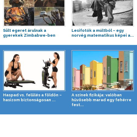
Sült egeret árulnak a
Lesifotók a múltból – egy
gyerekek Zimbabwe-ben
norvég matematikus képei a...
Haspad vs. felülés a földön –
A színek fizikája: valóban
hasizom biztonságosan ...
hűvösebb marad egy fehérre
fest...