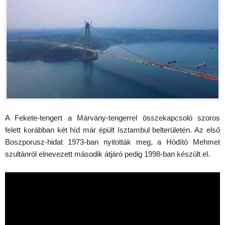
A Fekete-tengert a Márvány-tengerrel összekapcsoló szoros
felett korábban két híd már épült Isztambul belterületén. Az első
Boszporusz-hidat 1973-ban nyitották meg, a Hódító Mehmet
szultánról elnevezett második átjáró pedig 1998-ban készült el.