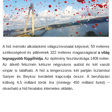
A híd mérnöki alkotásként világszínvonalat képvisel, 59 méteres
szélességével és pilléreinek 322 méteres magasságával
a világ
legnagyobb függőhídja
. Az építmény fesztávolsága 1408 méter.
Az átkelő felszínén kétszer négysávos autóút és két vasúti
sínpár is található. A híd a tengerszoros két partján Isztambul
Sariyer és Beykoz kerületeit kapcsolja össze. A beruházási
költség 4,5 milliárd török líra (mintegy 450 milliárd forint) –
olvasható a híd hivatalos internetes oldalán.