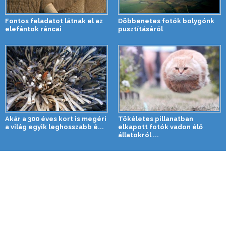
Fontos feladatot látnak el az
Döbbenetes fotók bolygónk
elefántok ráncai
pusztításáról
Akár a 300 éves kort is megéri
Tökéletes pillanatban
a világ egyik leghosszabb é...
elkapott fotók vadon élő
állatokról ...