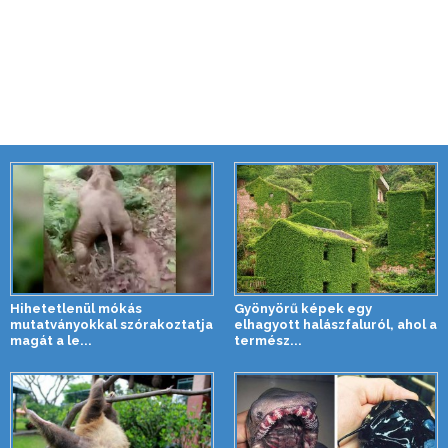
Hihetetlenül mókás
Gyönyörű képek egy
mutatványokkal szórakoztatja
elhagyott halászfaluról, ahol a
magát a le...
termész...