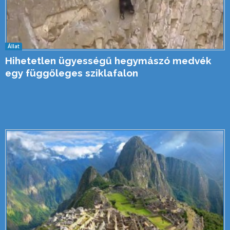
Állat
Hihetetlen ügyességű hegymászó medvék
egy függőleges sziklafalon