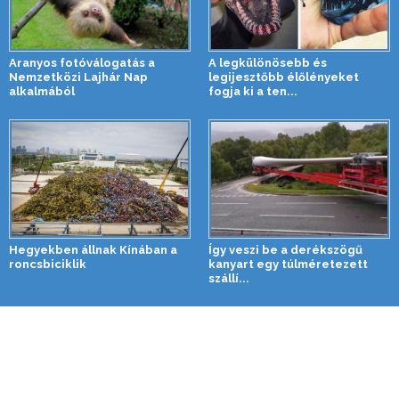
Aranyos fotóválogatás a
A legkülönösebb és
Nemzetközi Lajhár Nap
legijesztőbb élőlényeket
alkalmából
fogja ki a ten...
Hegyekben állnak Kínában a
Így veszi be a derékszögű
roncsbiciklik
kanyart egy túlméretezett
szállí...