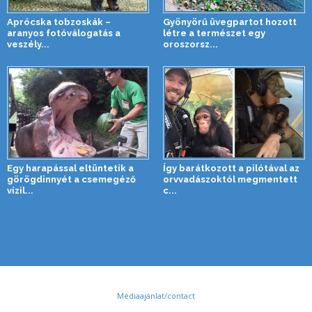
Aprócska tobzoskák –
Gyönyörű üvegpartot hozott
aranyos fotóválogatás a
létre a természet egy
veszély...
oroszorsz...
Egy harapással eltüntetik a
Így barátkozott a pilótával az
görögdinnyét a csemegéző
orvvadászoktól megmentett
vízil...
c...
Médiaajánlat/contact