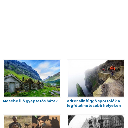
Mesébe illő gyeptetős házak
Adrenalinfüggő sportolók a
legfélelmetesebb helyeken