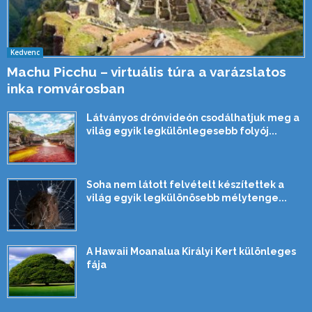
Kedvenc
Machu Picchu – virtuális túra a varázslatos
inka romvárosban
Látványos drónvideón csodálhatjuk meg a
világ egyik legkülönlegesebb folyój...
Soha nem látott felvételt készítettek a
világ egyik legkülönösebb mélytenge...
A Hawaii Moanalua Királyi Kert különleges
fája