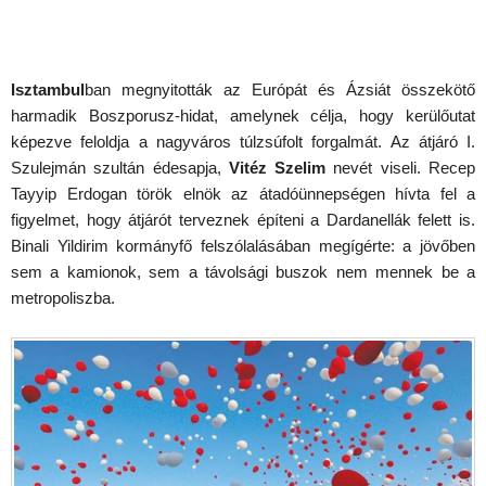
Isztambul
ban megnyitották az Európát és Ázsiát összekötő
harmadik Boszporusz-hidat, amelynek célja, hogy kerülőutat
képezve feloldja a nagyváros túlzsúfolt forgalmát. Az átjáró I.
Szulejmán szultán édesapja,
Vitéz Szelim
nevét viseli. Recep
Tayyip Erdogan török elnök az átadóünnepségen hívta fel a
figyelmet, hogy átjárót terveznek építeni a Dardanellák felett is.
Binali Yildirim kormányfő felszólalásában megígérte: a jövőben
sem a kamionok, sem a távolsági buszok nem mennek be a
metropoliszba.