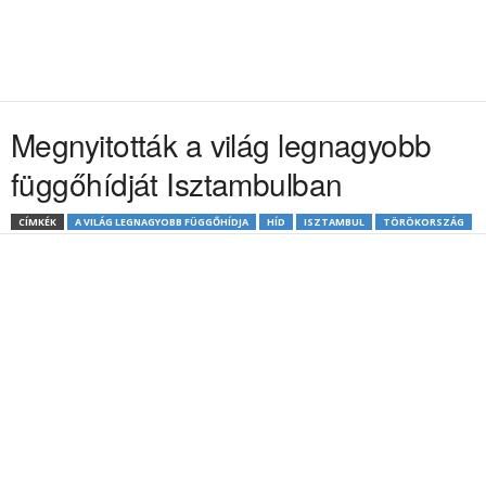
Megnyitották a világ legnagyobb
függőhídját Isztambulban
CÍMKÉK
A VILÁG LEGNAGYOBB FÜGGŐHÍDJA
HÍD
ISZTAMBUL
TÖRÖKORSZÁG