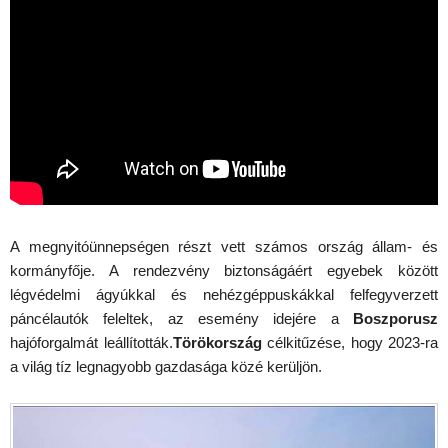
A megnyitóünnepségen részt vett számos ország állam- és
kormányfője. A rendezvény biztonságáért egyebek között
légvédelmi ágyúkkal és nehézgéppuskákkal felfegyverzett
páncélautók feleltek, az esemény idejére a
Boszporusz
hajóforgalmát leállították.
Törökország
célkitűzése, hogy 2023-ra
a világ tíz legnagyobb gazdasága közé kerüljön.