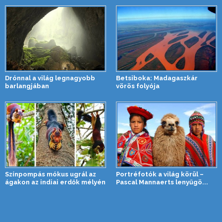
Drónnal a világ legnagyobb
Betsiboka: Madagaszkár
barlangjában
vörös folyója
Színpompás mókus ugrál az
Portréfotók a világ körül –
ágakon az indiai erdők mélyén
Pascal Mannaerts lenyűgö...