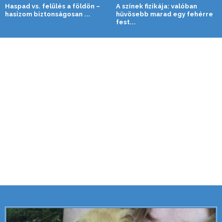
Haspad vs. felülés a földön –
A színek fizikája: valóban
hasizom biztonságosan ...
hűvösebb marad egy fehérre
fest...