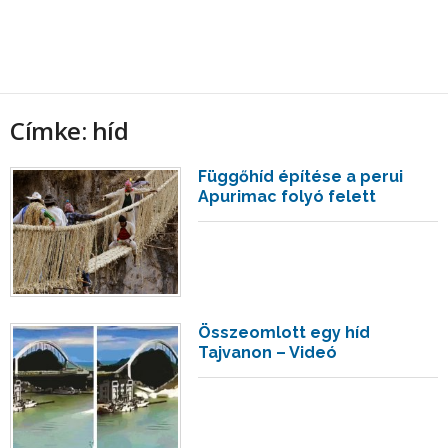
Címke: híd
Függőhíd építése a perui
Apurimac folyó felett
Összeomlott egy híd
Tajvanon – Videó