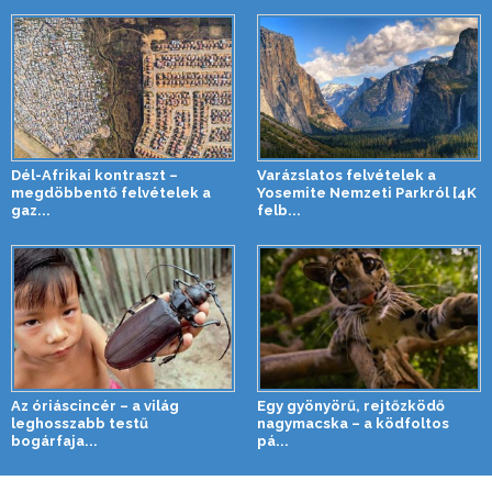
Dél-Afrikai kontraszt –
Varázslatos felvételek a
megdöbbentő felvételek a
Yosemite Nemzeti Parkról [4K
gaz...
felb...
Az óriáscincér – a világ
Egy gyönyörű, rejtőzködő
leghosszabb testű
nagymacska – a ködfoltos
bogárfaja...
pá...