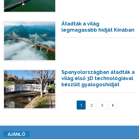
Átadták a világ
legmagasabb hídját Kínában
Spanyolországban átadták a
világ első 3D technológiával
készült gyalogoshídját
1
2
3
AJÁNLÓ