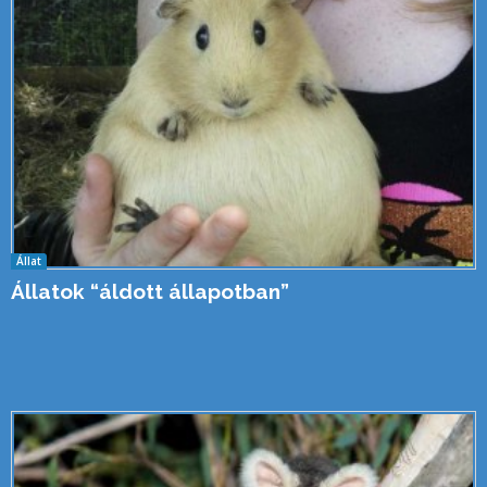
Állat
Állatok “áldott állapotban”