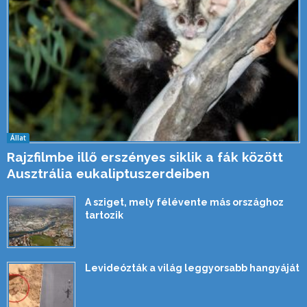
Állat
Rajzfilmbe illő erszényes siklik a fák között
Ausztrália eukaliptuszerdeiben
A sziget, mely félévente más országhoz
tartozik
Levideózták a világ leggyorsabb hangyáját