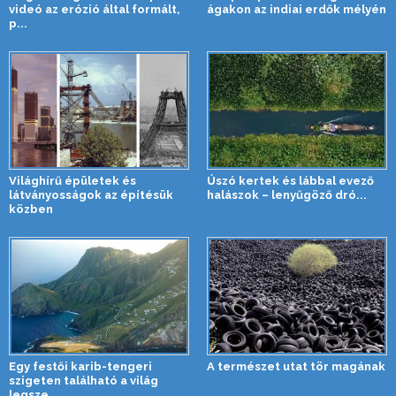
videó az erózió által formált,
ágakon az indiai erdők mélyén
p...
Világhírű épületek és
Úszó kertek és lábbal evező
látványosságok az építésük
halászok – lenyűgöző dró...
közben
Egy festői karib-tengeri
A természet utat tör magának
szigeten található a világ
legsze...