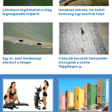
Látványos légifelvétel a világ
Hatalmas méretű, ősi haltól
legmagasabb hídjáról
hemzseg egy ausztrál folyó
Egy út, amit mindennap
A kőszáli kecskék könnyedén
eláraszt a tenger
mozognak a szinte
függőleges g...