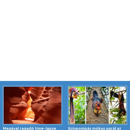
Magával ragadó time-lapse
Színpompás mókus ugrál az