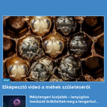
Állat
Elképesztő videó a méhek születéséről
Mélytengeri tűzijáték – lenyűgöző
medúzát örökítettek meg a tengerkut...