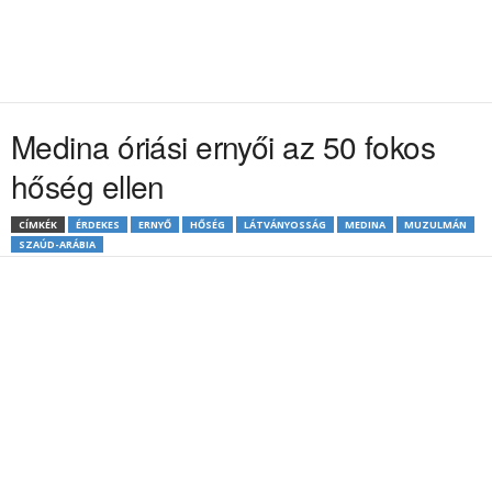
Medina óriási ernyői az 50 fokos
hőség ellen
CÍMKÉK
ÉRDEKES
ERNYŐ
HŐSÉG
LÁTVÁNYOSSÁG
MEDINA
MUZULMÁN
SZAÚD-ARÁBIA