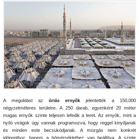
A megoldást az
óriás ernyők
jelentették a 150,000
négyzetméteres területre. A 250 darab, egyenként 20 méter
magas ernyők szinte teljesen lefedik a teret. Az ernyők, mint a
nyíló virágok úgy vannak programozva, hogy reggel kinyíljanak
és minden este becsukódjanak. A mozgás nem konkrét
időponthoz, hanem a hőmérséklethez van beállítva. A szinte