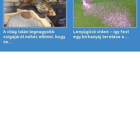
A világ talán legnagyobb
Lenyűgöző videó – így fest
csigájáról nehéz elhinni, hogy
egy birkanyáj terelése a ...
va...