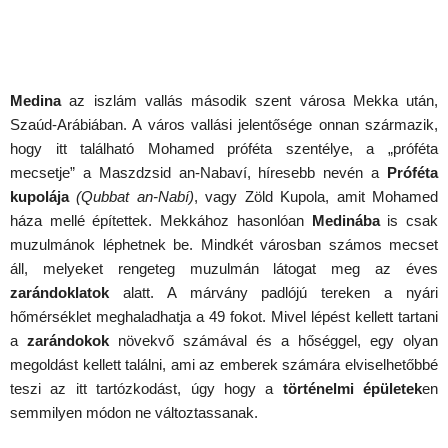
Medina
az iszlám vallás második szent városa Mekka után,
Szaúd-Arábiában. A város vallási jelentősége onnan származik,
hogy itt található Mohamed próféta szentélye, a „próféta
mecsetje” a Maszdzsid an-Nabaví, híresebb nevén a
Próféta
kupolája
(Qubbat an-Nabí)
, vagy Zöld Kupola, amit Mohamed
háza mellé építettek. Mekkához hasonlóan
Medinába
is csak
muzulmánok léphetnek be. Mindkét városban számos mecset
áll, melyeket rengeteg muzulmán látogat meg az éves
zarándoklatok
alatt. A márvány padlójú tereken a nyári
hőmérséklet meghaladhatja a 49 fokot. Mivel lépést kellett tartani
a
zarándokok
növekvő számával és a hőséggel, egy olyan
megoldást kellett találni, ami az emberek számára elviselhetőbbé
teszi az itt tartózkodást, úgy hogy a
történelmi épületek
en
semmilyen módon ne változtassanak.