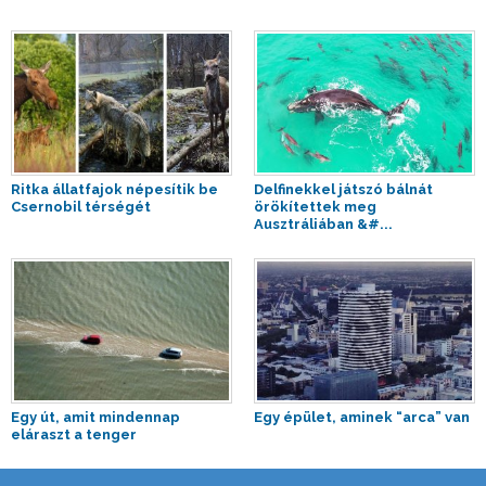
Ritka állatfajok népesítik be
Delfinekkel játszó bálnát
Csernobil térségét
örökítettek meg
Ausztráliában &#...
Egy út, amit mindennap
Egy épület, aminek “arca” van
eláraszt a tenger