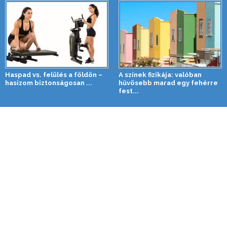
Haspad vs. felülés a földön –
A színek fizikája: valóban
hasizom biztonságosan ...
hűvösebb marad egy fehérre
fest...