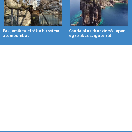
Fák, amik túlélték a hirosimai
Csodálatos drónvideó Japán
atombombát
egzotikus szigeteiről