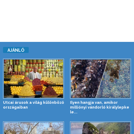
AJÁNLÓ
Utcai árusok a világ különböző
Ilyen hangja van, amikor
országaiban
milliónyi vándorló királylepke
le...