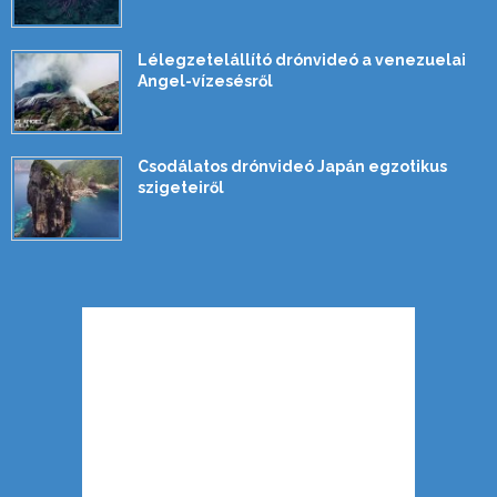
Lélegzetelállító drónvideó a venezuelai
Angel-vízesésről
Csodálatos drónvideó Japán egzotikus
szigeteiről