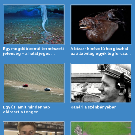
Egy megdöbbentő természeti
A bizarr kinézetű horgászhal
jelenség – a halál jeges ...
az állatvilág egyik legfurcsá...
Egy út, amit mindennap
Kanári a szénbányában
eláraszt a tenger