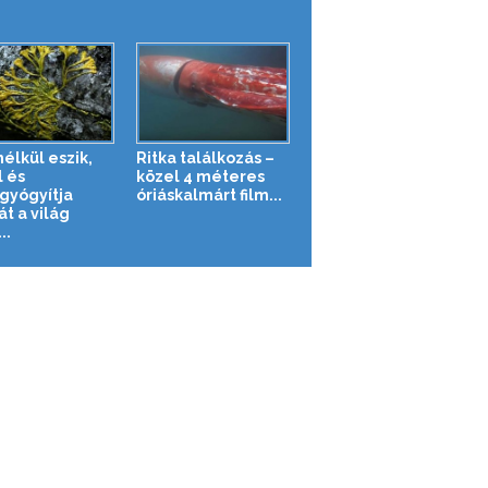
élkül eszik,
Ritka találkozás –
l és
közel 4 méteres
yógyítja
óriáskalmárt film...
t a világ
..