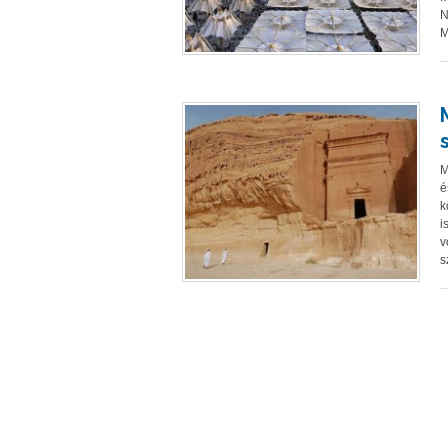
N
M
M
é
k
i
v
s