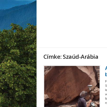
Címke: Szaúd-Arábia
F
S
l
v
f
n