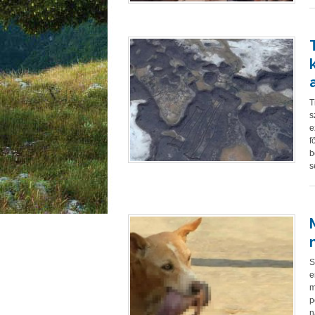
T
s
e
f
b
s
S
e
m
p
n