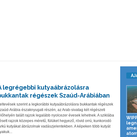
AJ
A legrégebbi kutyaábrázolásra
bukkantak régészek Szaúd-Arábiában
eltevések szerint a legkorábbi kutyaábrázolásra bukkantak régészek
zaúd-Arábia északnyugati részén, az Arab-sivatag két régészeti
előhelyén talált rajzok legalább nyolcezer évesek lehetnek. A sziklába
WIPP
ésett rajzok közepes méretű, fülüket hegyező, rövid orrú, kunkorodó
legn
arkú kutyákat ábrázolnak vadászjelentekben. A képeken több kutyát
amer
yakuk...
atom