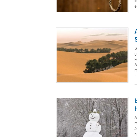
k
e
S
g
k
A
m
t
A
m
J
n