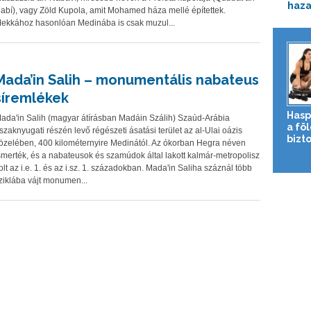
haza
abí), vagy Zöld Kupola, amit Mohamed háza mellé építettek.
ekkához hasonlóan Medinába is csak muzul...
Mada’in Salih – monumentális nabateus
síremlékek
Hasp
ada'in Salih (magyar átírásban Madáin Szálih) Szaúd-Arábia
a fö
szaknyugati részén levő régészeti ásatási terület az al-Ulai oázis
bizto
özelében, 400 kilométernyire Medinától. Az ókorban Hegra néven
smerték, és a nabateusok és szamúdok által lakott kalmár-metropolisz
olt az i.e. 1. és az i.sz. 1. századokban. Mada'in Saliha száznál több
ziklába vájt monumen...