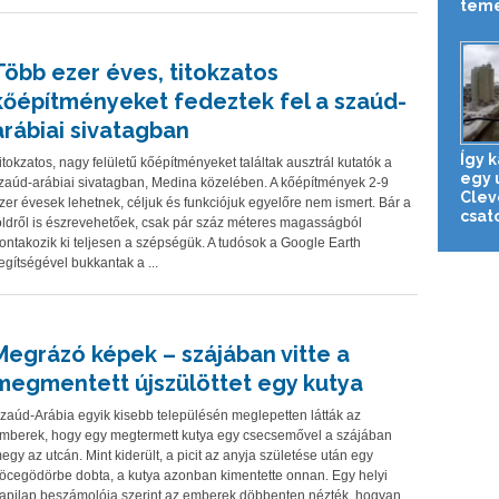
tem
Több ezer éves, titokzatos
kőépítményeket fedeztek fel a szaúd-
arábiai sivatagban
Így 
itokzatos, nagy felületű kőépítményeket találtak ausztrál kutatók a
egy 
zaúd-arábiai sivatagban, Medina közelében. A kőépítmények 2-9
Clev
zer évesek lehetnek, céljuk és funkciójuk egyelőre nem ismert. Bár a
csat
öldről is észrevehetőek, csak pár száz méteres magasságból
ontakozik ki teljesen a szépségük. A tudósok a Google Earth
egítségével bukkantak a ...
Megrázó képek – szájában vitte a
megmentett újszülöttet egy kutya
zaúd-Arábia egyik kisebb településén meglepetten látták az
mberek, hogy egy megtermett kutya egy csecsemővel a szájában
egy az utcán. Mint kiderült, a picit az anyja születése után egy
öcegödörbe dobta, a kutya azonban kimentette onnan. Egy helyi
apilap beszámolója szerint az emberek döbbenten nézték, hogyan