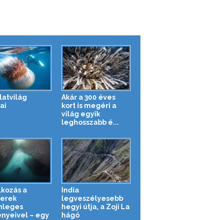
latvilág
Akár a 300 éves
ai
kort is megéri a
világ egyik
leghosszabb é...
lkozás a
India
erek
legveszélyesebb
nleges
hegyi útja, a Zoji La
ényeivel – egy
hágó