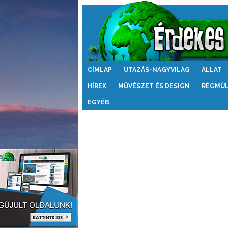
Érdekes
CÍMLAP
UTAZÁS-NAGYVILÁG
ÁLLAT
Világ
HÍREK
MŰVÉSZET ÉS DESIGN
RÉGMÚ
EGYÉB