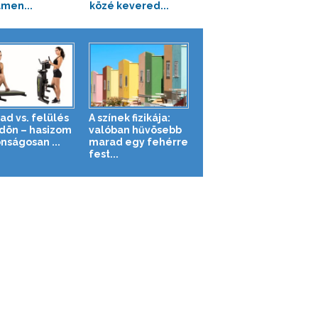
men...
közé kevered...
ad vs. felülés
A színek fizikája:
ldön – hasizom
valóban hűvösebb
nságosan ...
marad egy fehérre
fest...