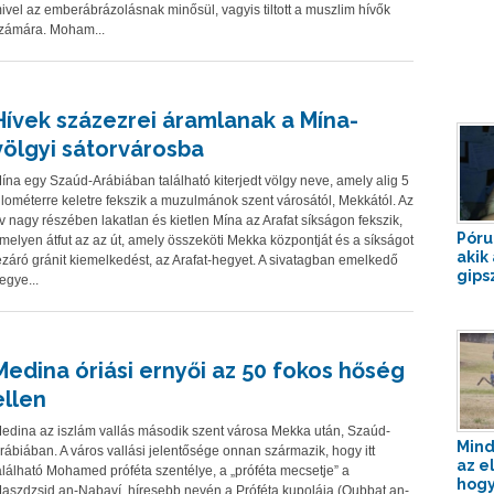
ivel az emberábrázolásnak minősül, vagyis tiltott a muszlim hívők
zámára. Moham...
Hívek százezrei áramlanak a Mína-
völgyi sátorvárosba
ína egy Szaúd-Arábiában található kiterjedt völgy neve, amely alig 5
ilométerre keletre fekszik a muzulmánok szent városától, Mekkától. Az
v nagy részében lakatlan és kietlen Mína az Arafat síkságon fekszik,
Pórul
melyen átfut az az út, amely összeköti Mekka központját és a síkságot
akik
ezáró gránit kiemelkedést, az Arafat-hegyet. A sivatagban emelkedő
gips
egye...
Medina óriási ernyői az 50 fokos hőség
ellen
edina az iszlám vallás második szent városa Mekka után, Szaúd-
Mind
rábiában. A város vallási jelentősége onnan származik, hogy itt
az e
alálható Mohamed próféta szentélye, a „próféta mecsetje” a
hogy
aszdzsid an-Nabaví, híresebb nevén a Próféta kupolája (Qubbat an-