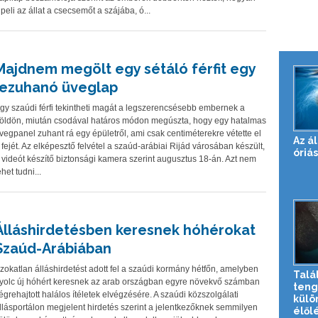
ipeli az állat a csecsemőt a szájába, ó...
Majdnem megölt egy sétáló férfit egy
lezuhanó üveglap
gy szaúdi férfi tekintheti magát a legszerencsésebb embernek a
öldön, miután csodával határos módon megúszta, hogy egy hatalmas
vegpanel zuhant rá egy épületről, ami csak centiméterekre vétette el
Az ál
 fejét. Az elképesztő felvétel a szaúd-arábiai Rijád városában készült,
óriás
 videót készítő biztonsági kamera szerint augusztus 18-án. Azt nem
ehet tudni...
Álláshirdetésben keresnek hóhérokat
Szaúd-Arábiában
zokatlan álláshirdetést adott fel a szaúdi kormány hétfőn, amelyben
Talá
yolc új hóhért keresnek az arab országban egyre növekvő számban
teng
égrehajtott halálos ítéletek elvégzésére. A szaúdi közszolgálati
külö
llásportálon megjelent hirdetés szerint a jelentkezőknek semmilyen
élől