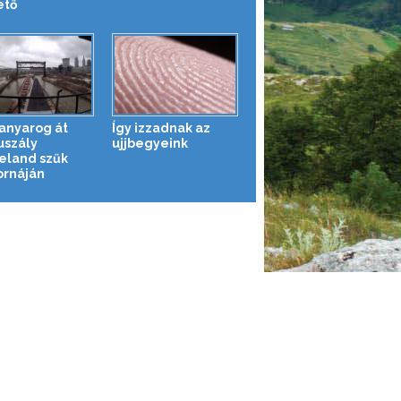
ető
kanyarog át
Így izzadnak az
uszály
ujjbegyeink
eland szűk
ornáján