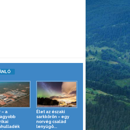
ÁNLÓ
 – a
Élet az északi
agyobb
sarkkörön – egy
ikai
norvég család
hulladék
lenyűgö...