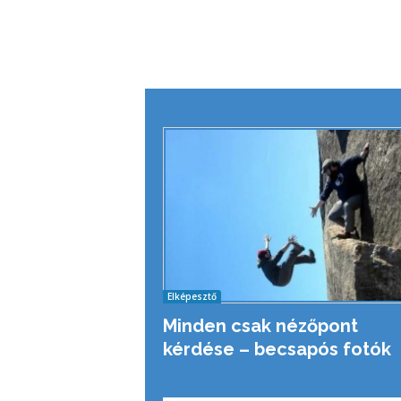
Elképesztő
Minden csak nézőpont
kérdése – becsapós fotók