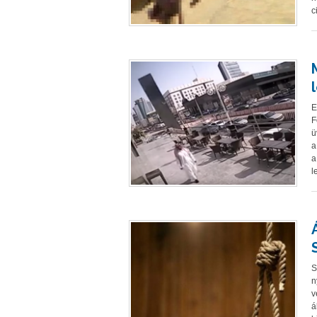
c
E
F
ü
a
a
l
S
n
v
á