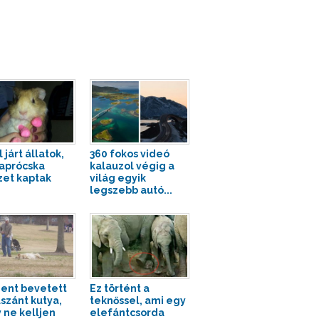
 járt állatok,
360 fokos videó
 aprócska
kalauzol végig a
zet kaptak
világ egyik
legszebb autó...
ent bevetett
Ez történt a
lszánt kutya,
teknőssel, ami egy
 ne kelljen
elefántcsorda