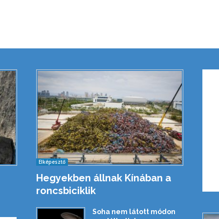
Elképesztő
Hegyekben állnak Kínában a
roncsbiciklik
Soha nem látott módon