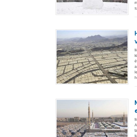
m
s
M
k
é
a
l
h
M
A
t
M