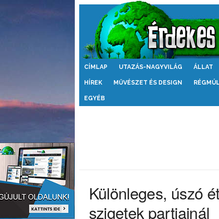
Érdekes
CÍMLAP
UTAZÁS-NAGYVILÁG
ÁLLAT
Világ
HÍREK
MŰVÉSZET ÉS DESIGN
RÉGMÚ
EGYÉB
Különleges, úszó é
szigetek partjainál