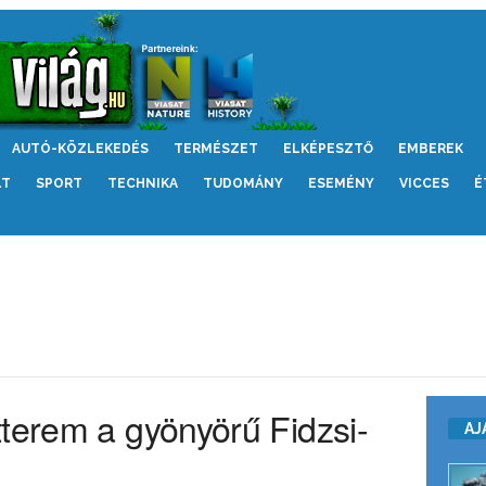
AUTÓ-KÖZLEKEDÉS
TERMÉSZET
ELKÉPESZTŐ
EMBEREK
LT
SPORT
TECHNIKA
TUDOMÁNY
ESEMÉNY
VICCES
É
tterem a gyönyörű Fidzsi-
AJ