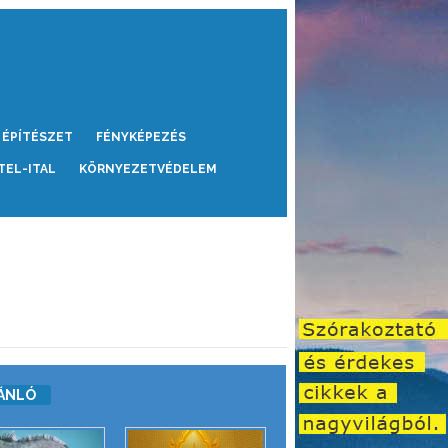
ÉPÍTÉSZET
FÉNYKÉPEZÉS
TEL-ITAL
KÖRNYEZETVÉDELEM
ÁNLÓ