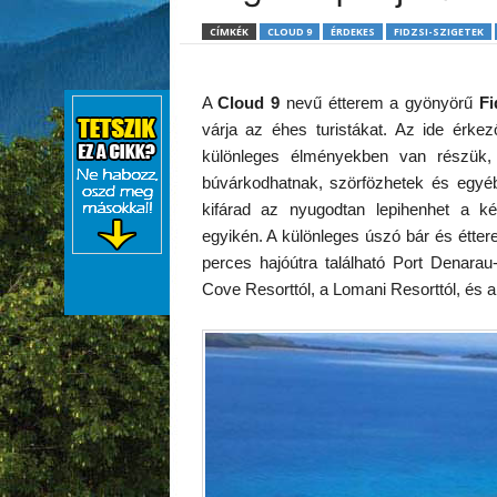
CÍMKÉK
CLOUD 9
ÉRDEKES
FIDZSI-SZIGETEK
A
Cloud 9
nevű étterem a gyönyörű
Fi
várja az éhes turistákat. Az ide érkez
különleges élményekben van részük,
búvárkodhatnak, szörfözhetek és egyéb
kifárad az nyugodtan lepihenhet a k
egyikén. A különleges úszó bár és étte
perces hajóútra található Port Denara
Cove Resorttól, a Lomani Resorttól, és a 