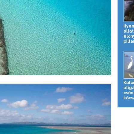
Ilyen
álla
előn
pilla
Külö
alig
csón
kócsa