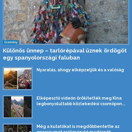
Esemény
Különös ünnep – tarlórépával űznek ördögöt
egy spanyolországi faluban
Nyaralás, ahogy elképzeljük és a valóság
Elképesztő videón örökítették meg Kína
legbonyolultabb közlekedési csomópon...
Még a kutatókat is megdöbbentette az