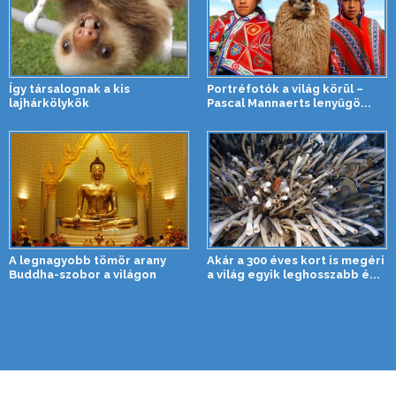
Így társalognak a kis
Portréfotók a világ körül –
lajhárkölykök
Pascal Mannaerts lenyűgö...
A legnagyobb tömör arany
Akár a 300 éves kort is megéri
Buddha-szobor a világon
a világ egyik leghosszabb é...