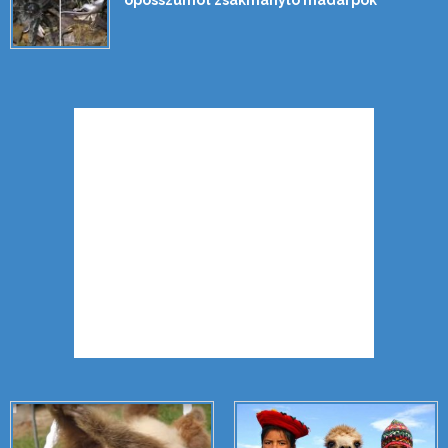
oposszumot zsákmányló madárpók