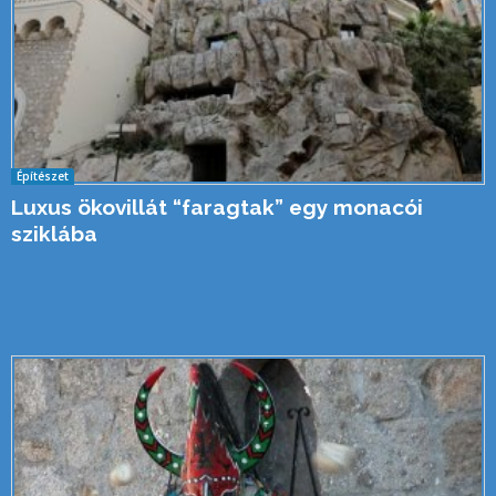
Építészet
Luxus ökovillát “faragtak” egy monacói
sziklába