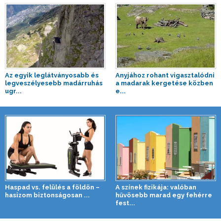
Az egyik leglátványosabb és
Anyjához rohant vigasztalódni
legveszélyesebb madárruhás
a madarak kergetése közben
ugr...
e...
Haspad vs. felülés a földön –
A színek fizikája: valóban
hasizom biztonságosan ...
hűvösebb marad egy fehérre
fest...