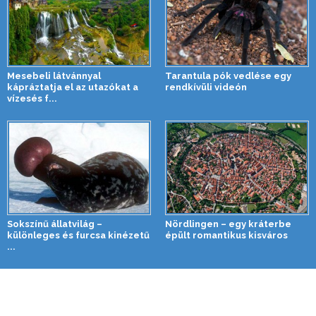
Mesebeli látvánnyal
Tarantula pók vedlése egy
kápráztatja el az utazókat a
rendkívüli videón
vízesés f...
Sokszínű állatvilág –
Nördlingen – egy kráterbe
különleges és furcsa kinézetű
épült romantikus kisváros
...