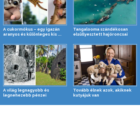
A cukormókus – egy igazán
Tangalooma szándékosan
aranyos és különleges kis ...
elsüllyesztett hajóroncsai
A világ legnagyobb és
Tovább élnek azok, akiknek
legnehezebb pénzei
kutyájuk van