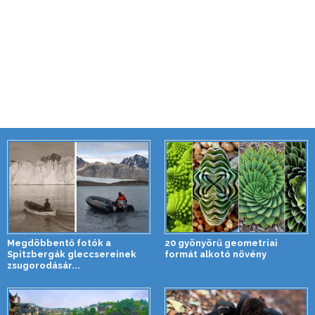
Megdöbbentő fotók a
20 gyönyörű geometriai
Spitzbergák gleccsereinek
formát alkotó növény
zsugorodásár...