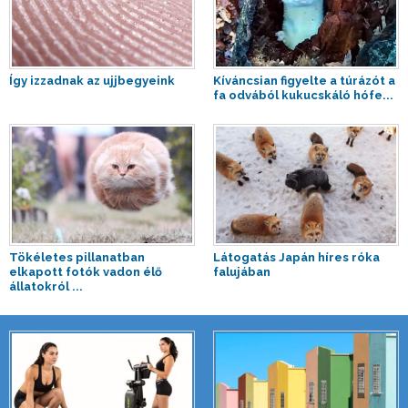
Így izzadnak az ujjbegyeink
Kíváncsian figyelte a túrázót a
fa odvából kukucskáló hófe...
Tökéletes pillanatban
Látogatás Japán híres róka
elkapott fotók vadon élő
falujában
állatokról ...