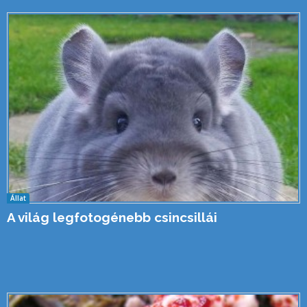
Állat
A világ legfotogénebb csincsillái