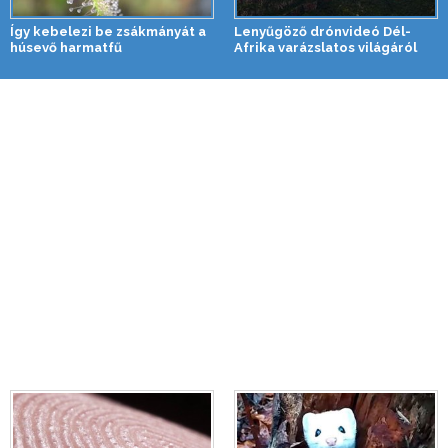
Így kebelezi be zsákmányát a
Lenyűgöző drónvideó Dél-
húsevő harmatfű
Afrika varázslatos világáról