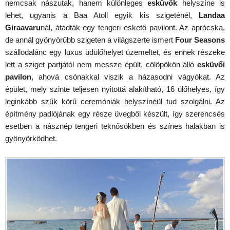
nemcsak nászutak, hanem különleges
esküvők
helyszíne is
lehet, ugyanis a Baa Atoll egyik kis szigeténél,
Landaa
Giraavaru
nál, átadták egy tengeri eskető pavilont. Az aprócska,
de annál gyönyörűbb szigeten a világszerte ismert
Four Seasons
szállodalánc egy luxus üdülőhelyet üzemeltet, és ennek részeke
lett a sziget partjától nem messze épült, cölöpökön álló
esküvői
pavilon
, ahová csónakkal viszik a házasodni vágyókat. Az
épület, mely szinte teljesen nyitottá alakítható, 16 ülőhelyes, így
leginkább szűk körű ceremóniák helyszínéül tud szolgálni. Az
építmény padlójának egy része üvegből készült, így szerencsés
esetben a násznép tengeri teknősökben és színes halakban is
gyönyörködhet.