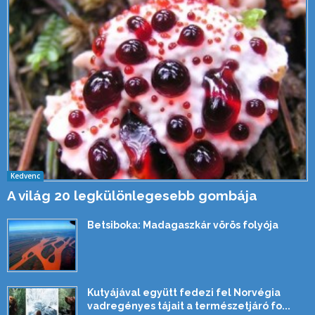
Kedvenc
A világ 20 legkülönlegesebb gombája
Betsiboka: Madagaszkár vörös folyója
Kutyájával együtt fedezi fel Norvégia
vadregényes tájait a természetjáró fo...