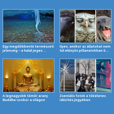
Egy megdöbbentő természeti
Ilyen, amikor az állatokat nem
jelenség – a halál jeges ...
túl előnyös pillanatokban ö...
A legnagyobb tömör arany
Zseniális fotók a tökéletes
Buddha-szobor a világon
időzítés jegyében