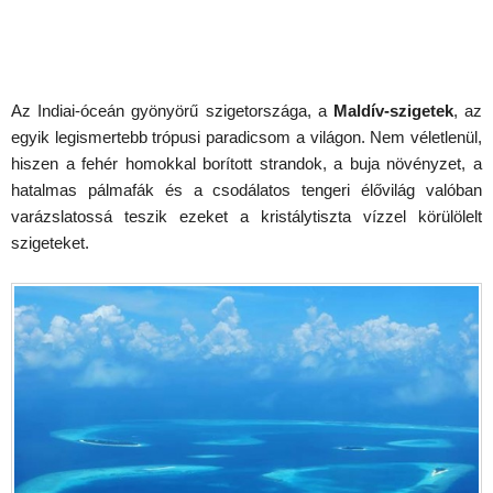
Az Indiai-óceán gyönyörű szigetországa, a
Maldív-szigetek
, az
egyik legismertebb trópusi paradicsom a világon. Nem véletlenül,
hiszen a fehér homokkal borított strandok, a buja növényzet, a
hatalmas pálmafák és a csodálatos tengeri élővilág valóban
varázslatossá teszik ezeket a kristálytiszta vízzel körülölelt
szigeteket.