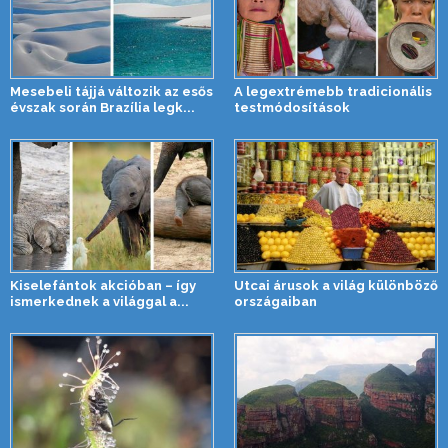
Mesebeli tájjá változik az esős
A legextrémebb tradicionális
évszak során Brazília legk...
testmódosítások
Kiselefántok akcióban – így
Utcai árusok a világ különböző
ismerkednek a világgal a...
országaiban