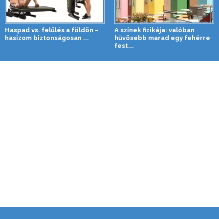
Haspad vs. felülés a földön –
A színek fizikája: valóban
hasizom biztonságosan ...
hűvösebb marad egy fehérre
fest...