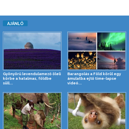
AJÁNLÓ
Gyönyörű levendulamező öleli
Barangolás a Föld körül egy
körbe a hatalmas, földbe
ámulatba ejtő time-lapse
süll...
videó...