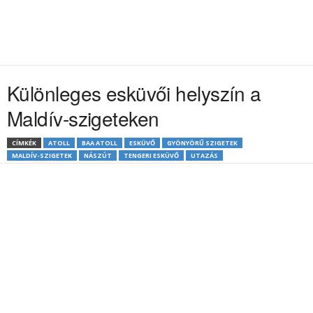
Különleges esküvői helyszín a
Maldív-szigeteken
CÍMKÉK
ATOLL
BAA ATOLL
ESKÜVŐ
GYÖNYÖRŰ SZIGETEK
MALDÍV-SZIGETEK
NÁSZÚT
TENGERI ESKÜVŐ
UTAZÁS