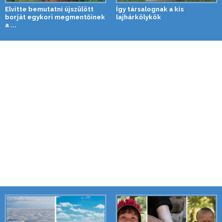
Elvitte bemutatni újszülött
Így társalognak a kis
borját egykori megmentőinek
lajhárkölykök
a ...