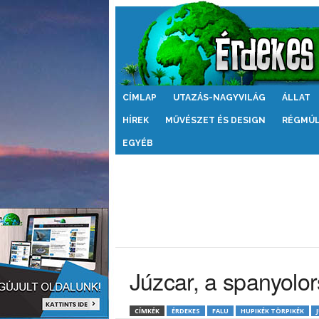
Érdekes
CÍMLAP
UTAZÁS-NAGYVILÁG
ÁLLAT
Világ
HÍREK
MŰVÉSZET ÉS DESIGN
RÉGMÚ
EGYÉB
Júzcar, a spanyolor
CÍMKÉK
ÉRDEKES
FALU
HUPIKÉK TÖRPIKÉK