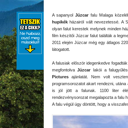
A sapanyol
Júzcar
falu Malaga közel
hupikék
házairól vált nevezetessé. A S
olyan falut kerestek melynek minden ház
film készítői Júzcar falut találták a legm
2011 elején Júzcar még egy átlagos 220 
látogatott.
A falusiak először idegenkedve fogadták 
megfontolva
Júzcar
lakói a falugyűlé
Pictures
ajánlatát. Nem volt veszten
programsorozatot akart rendezni, utána a
is jól jött a falunak. 1100 liter é
rendezvénysorozat megalapozta a falu hírn
A falu végül úgy döntött, hogy a visszafe