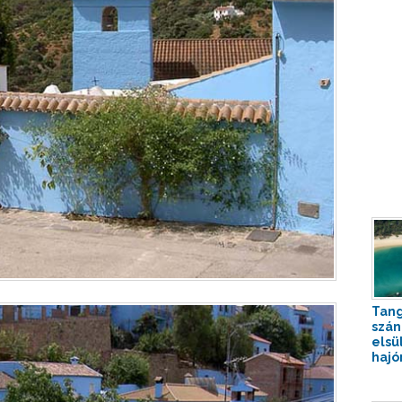
Tan
szá
elsü
hajó