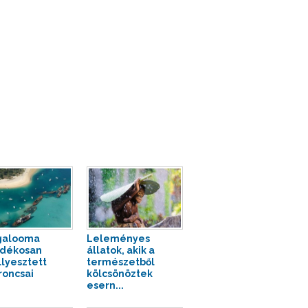
galooma
Leleményes
ndékosan
állatok, akik a
llyesztett
természetből
roncsai
kölcsönöztek
esern...