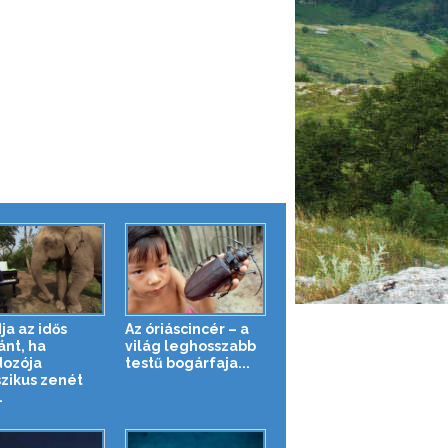
ja az idős
Az óriáscincér – a
ánt, ha
világ leghosszabb
ozója
testű bogárfaja...
szikus zenét
.