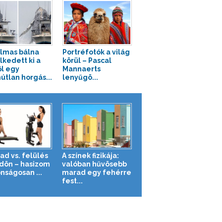
lmas bálna
Portréfotók a világ
kedett ki a
körül – Pascal
ől egy
Mannaerts
útlan horgás...
lenyűgö...
ad vs. felülés
A színek fizikája:
ldön – hasizom
valóban hűvösebb
nságosan ...
marad egy fehérre
fest...