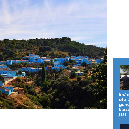
Imád
elef
gond
klas
játs..