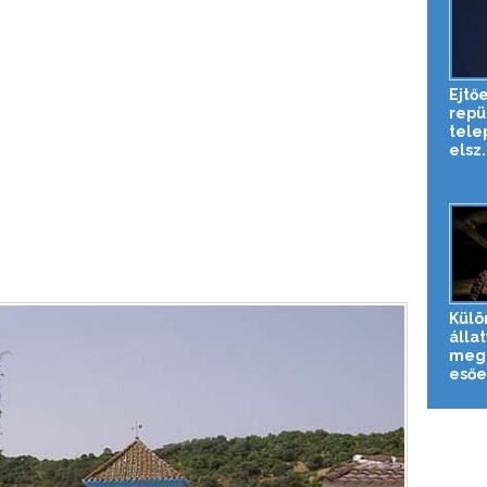
Ejtő
repü
tele
elsz.
Külö
állat
meg 
esőe