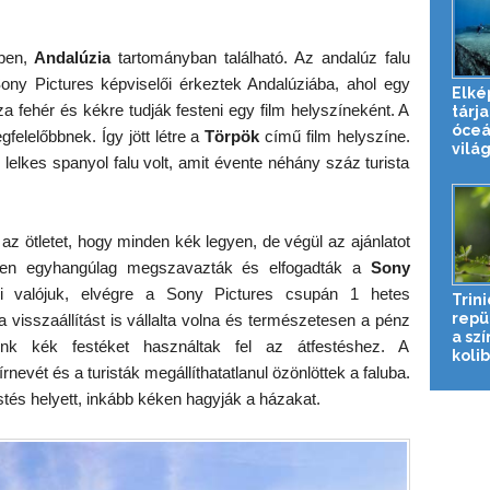
ében,
Andalúzia
tartományban található. Az andalúz falu
ony Pictures képviselői érkeztek Andalúziába, ahol egy
Elké
a fehér és kékre tudják festeni egy film helyszíneként. A
tárja
óceá
egfelelőbbnek. Így jött létre a
Törpök
című film helyszíne.
világ
lelkes spanyol falu volt, amit évente néhány száz turista
az ötletet, hogy minden kék legyen, de végül az ajánlatot
sen egyhangúlag megszavazták és elfogadták a
Sony
i valójuk, elvégre a Sony Pictures csupán 1 hetes
Trin
repü
 visszaállítást is vállalta volna és természetesen a pénz
a sz
lénk kék festéket használtak fel az átfestéshez. A
kolibr
evét és a turisták megállíthatatlanul özönlöttek a faluba.
stés helyett, inkább kéken hagyják a házakat.