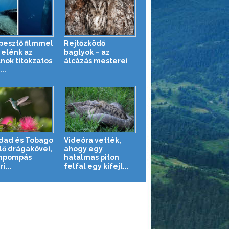
pesztő filmmel
Rejtőzködő
 elénk az
baglyok – az
nok titokzatos
álcázás mesterei
...
idad és Tobago
Videóra vették,
lő drágakövei,
ahogy egy
ínpompás
hatalmas piton
i...
felfal egy kifejl...