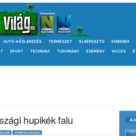
AUTÓ-KÖZLEKEDÉS
TERMÉSZET
ELKÉPESZTŐ
EMBEREK
LT
SPORT
TECHNIKA
TUDOMÁNY
ESEMÉNY
VICCES
É
szági hupikék falu
AJ
JÚZCAR
SPANYOLORSZÁG