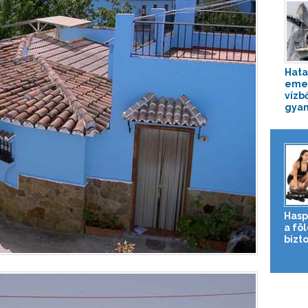
Hata
emel
vízb
gyan
Hasp
a fö
bizto