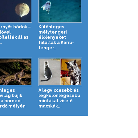
ernyős hódok –
Különleges
lővel
mélytengeri
pítették át az
élőlényeket
..
találtak a Karib-
tenger...
nleges
A legviccesebb és
világ bújik
legkülönlegesebb
a borneói
mintákat viselő
rdő mélyén
macskák...