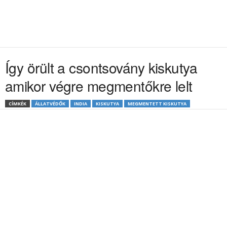
Így örült a csontsovány kiskutya
amikor végre megmentőkre lelt
CÍMKÉK
ÁLLATVÉDŐK
INDIA
KISKUTYA
MEGMENTETT KISKUTYA