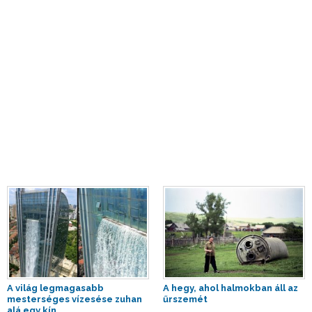
A világ legmagasabb
A hegy, ahol halmokban áll az
mesterséges vízesése zuhan
űrszemét
alá egy kín...