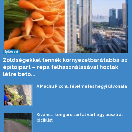
Építészet
Zöldségekkel tennék környezetbarátabbá az
építőipart – répa felhasználásával hoztak
létre beto...
A Machu Picchu félelmetes hegyi útvonala
Kíváncsi kenguru sorfal várt egy ausztrál
biciklist