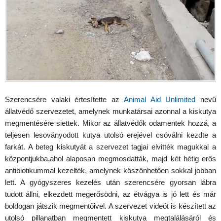
Szerencsére valaki értesítette az
Animal Aid Unlimited
nevű
állatvédő szervezetet, amelynek munkatársai azonnal a kiskutya
megmentésére siettek. Mikor az állatvédők odamentek hozzá, a
teljesen lesoványodott kutya utolsó erejével csóválni kezdte a
farkát. A beteg kiskutyát a szervezet tagjai elvitték magukkal a
központjukba,ahol alaposan megmosdatták, majd két hétig erős
antibiotikummal kezelték, amelynek köszönhetően sokkal jobban
lett. A gyógyszeres kezelés után szerencsére gyorsan lábra
tudott állni, elkezdett megerősödni, az étvágya is jó lett és már
boldogan játszik megmentőivel. A szervezet videót is készített az
utolsó pillanatban megmentett kiskutya megtalálásáról és