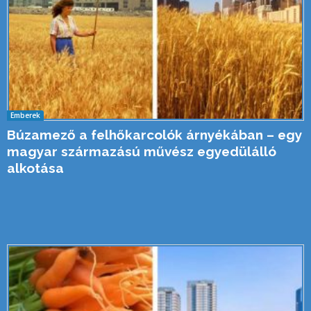
Emberek
Búzamező a felhőkarcolók árnyékában – egy
magyar származású művész egyedülálló
alkotása