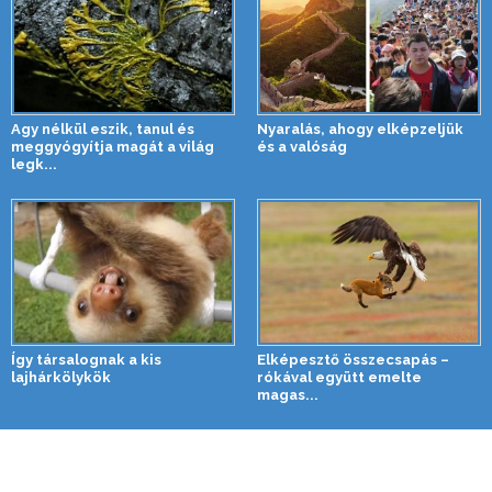
Agy nélkül eszik, tanul és
Nyaralás, ahogy elképzeljük
meggyógyítja magát a világ
és a valóság
legk...
Így társalognak a kis
Elképesztő összecsapás –
lajhárkölykök
rókával együtt emelte
magas...