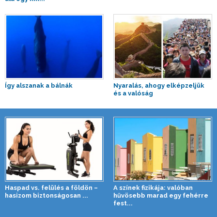
Így alszanak a bálnák
Nyaralás, ahogy elképzeljük
és a valóság
Haspad vs. felülés a földön –
A színek fizikája: valóban
hasizom biztonságosan ...
hűvösebb marad egy fehérre
fest...