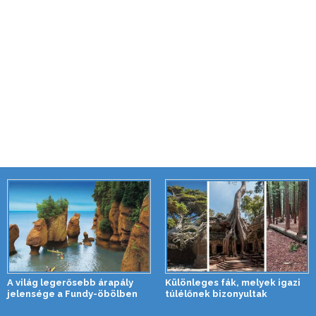
A világ legerősebb árapály
Különleges fák, melyek igazi
jelensége a Fundy-öbölben
túlélőnek bizonyultak