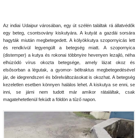
Az indiai Udaipur városában, egy út szélén találtak rá állatvédők
egy beteg, csontsovány kiskutyára. A kutyát a gazdái sorsára
hagyták miután megbetegedett. A kölyökkutya szopornyicás lett
és rendkívül legyengült a betegség miatt. A szopornyica
(distemper) a kutya és rokonai többnyire hevenyen lezajló, néha
elhúzódó vírus okozta betegsége, amely lázat okoz és
elsősorban a légutak, a gyomor- béltraktus megbetegedésével
jár, de idegrendszeri és bőrelváltozásokat is okozhat. A betegség
kezeletlen esetben könnyen halálos lehet. A kiskutya se enni, se
inni, se járni nem tudott már amikor rátaláltak, csak
magatehetetlenül feküdt a földön a tűző napon.