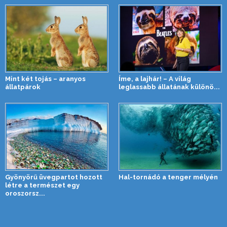
Mint két tojás – aranyos
Íme, a lajhár! – A világ
állatpárok
leglassabb állatának különö...
Gyönyörű üvegpartot hozott
Hal-tornádó a tenger mélyén
létre a természet egy
oroszorsz...