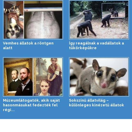
Vemhes állatok a röntgen
Így reagálnak a vadállatok a
alatt
tükörképükre
Múzeumlátogatók, akik saját
Sokszínű állatvilág –
hasonmásukat fedezték fel
különleges kinézetű állatok
régi...