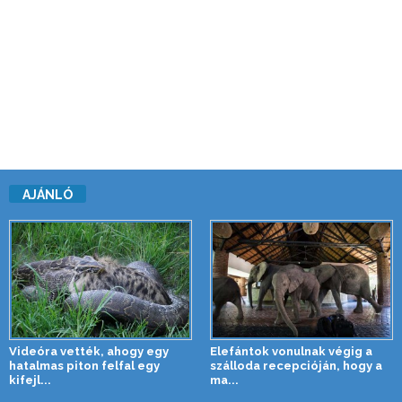
AJÁNLÓ
Videóra vették, ahogy egy
Elefántok vonulnak végig a
hatalmas piton felfal egy
szálloda recepcióján, hogy a
kifejl...
ma...