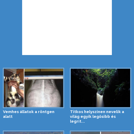
Vemhes állatok a röntgen
Titkos helyszínen nevelik a
alatt
világ egyik legősibb és
legrit...