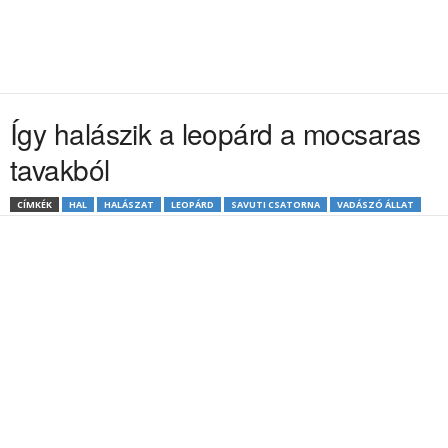
Így halászik a leopárd a mocsaras
tavakból
CÍMKÉK
HAL
HALÁSZAT
LEOPÁRD
SAVUTI CSATORNA
VADÁSZÓ ÁLLAT