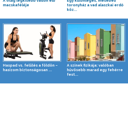
A világ legkisebb vadon élő
Egy különleges, mesebeli
macskaféléje
toronyház a vad alaszkai erdő
köz...
Haspad vs. felülés a földön –
A színek fizikája: valóban
hasizom biztonságosan ...
hűvösebb marad egy fehérre
fest...