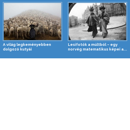
A világ legkeményebben
Lesifotók a múltból – egy
dolgozó kutyái
norvég matematikus képei a...