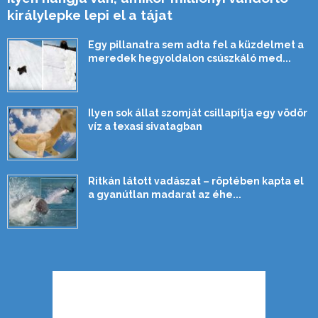
királylepke lepi el a tájat
Egy pillanatra sem adta fel a küzdelmet a
meredek hegyoldalon csúszkáló med...
Ilyen sok állat szomját csillapítja egy vödör
víz a texasi sivatagban
Ritkán látott vadászat – röptében kapta el
a gyanútlan madarat az éhe...