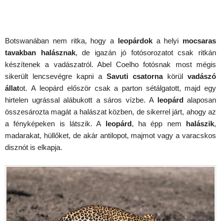
Botswanában nem ritka, hogy a
leopárdok
a helyi
mocsaras
tavakban halásznak
, de igazán jó fotósorozatot csak ritkán
készítenek a vadászatról. Abel Coelho fotósnak most mégis
sikerült lencsevégre kapni a
Savuti csatorna
körül
vadászó
állat
ot. A leopárd először csak a parton sétálgatott, majd egy
hirtelen ugrással alábukott a sáros vízbe. A
leopárd
alaposan
összesározta magát a halászat közben, de sikerrel járt, ahogy az
a fényképeken is látszik. A
leopárd
, ha épp nem
halászik
,
madarakat, hüllőket, de akár antilopot, majmot vagy a varacskos
disznót is elkapja.