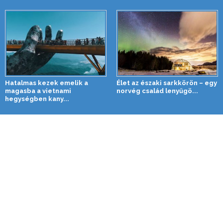
Hatalmas kezek emelik a
Élet az északi sarkkörön – egy
magasba a vietnami
norvég család lenyűgö...
hegységben kany...