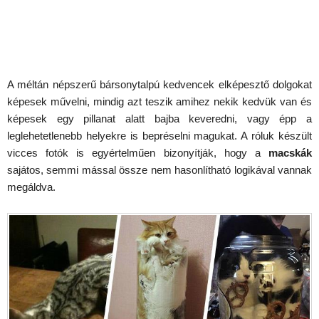
A méltán népszerű bársonytalpú kedvencek elképesztő dolgokat
képesek művelni, mindig azt teszik amihez nekik kedvük van és
képesek egy pillanat alatt bajba keveredni, vagy épp a
leglehetetlenebb helyekre is bepréselni magukat. A róluk készült
vicces fotók is egyértelműen bizonyítják, hogy a
macskák
sajátos, semmi mással össze nem hasonlítható logikával vannak
megáldva.