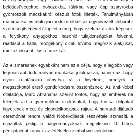
befőttesüvegekbe, dobozokba, tálakba vagy épp szatyrokba
gyömöszölt macskákról készült fotók ihlették. Tanulmányában
matematikai és reológiai módszerekkel, az úgynevezett Deborah-
szám segítségével állapította meg, hogy ezek az állatok képesek
a folyékony anyagokhoz hasonló tulajdonságokat felvenni,
ráadásul a fiatal, mozgékony cicák tovább megőrzik alakjukat,
mint az idősebb, lusta macskák.
Az elismerésnek egyébként nem az a célja, hogy a legjobb vagy
legrosszabb tudományos munkákat jutalmazza, hanem az, hogy
olyan kutatásokra irányítsa rá a figyelmet, amelyek a
megszokottól eltérő gondolkodásra ösztönöznek. Az anti-Nobel
ötletadója, Marc Abrahams szerint fontos, hogy az emberek ne
feledjék azt a gyermekkori szokásukat, hogy furcsa dolgokat
figyeljenek meg, és elgondolkodjanak rajtuk. A harvardi díjátadó
ceremóniát rendre valódi Nobel-díjasok részvétele színesíti, a
díjazottak pedig a hagyományoknak megfelelően 10 billiós
pénzjutalmat kapnak az értéktelen zimbabwei valutában.