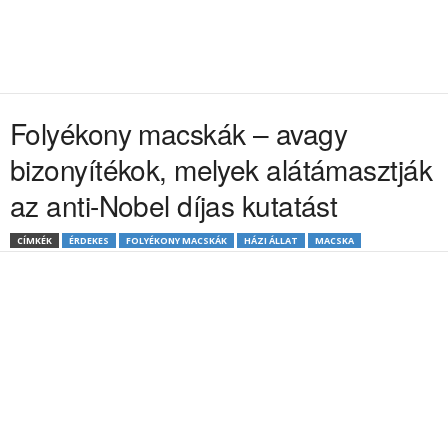
Folyékony macskák – avagy
bizonyítékok, melyek alátámasztják
az anti-Nobel díjas kutatást
CÍMKÉK
ÉRDEKES
FOLYÉKONY MACSKÁK
HÁZI ÁLLAT
MACSKA