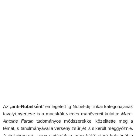
Az „
anti-Nobelként
” emlegetett Ig Nobel-díj fizikai kategóriájának
tavalyi nyertese is a macskák vicces manővereit kutatta:
Marc-
Antoine Fardin
tudományos módszerekkel közelítette meg a
témát, s tanulmányával a verseny zsűrijét is sikerült meggyőznie.
A
Folyékonyak, vagy szilárdak a macskák?
című kutatását a