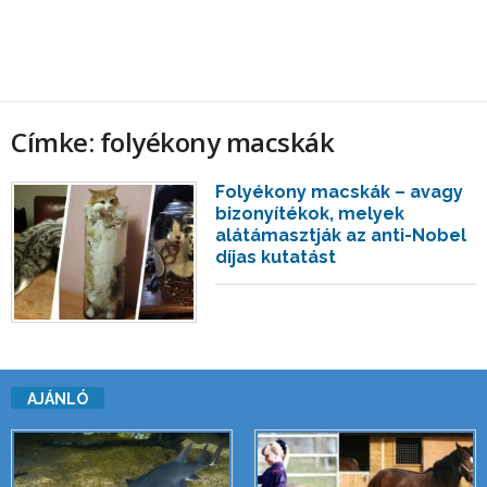
Címke: folyékony macskák
Folyékony macskák – avagy
bizonyítékok, melyek
alátámasztják az anti-Nobel
díjas kutatást
AJÁNLÓ