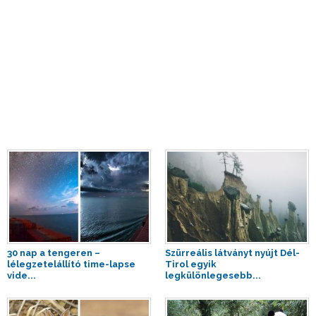
30 nap a tengeren –
Szürreális látványt nyújt Dél-
lélegzetelállító time-lapse
Tirol egyik
vide...
legkülönlegesebb...