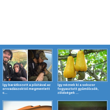
Így barátkozott a pilótával az
Így néznek ki a sokszor
orvvadászoktól megmentett
fogyasztott gyümölcsök,
c...
zöldségek ...