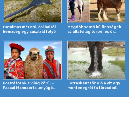
Hatalmas méretű, ősi haltól
Megdöbbentő különbségek –
hemzseg egy ausztrál folyó
az állatvilág törpéi és ór...
Portréfotók a világ körül –
Forrásként tör elő a víz egy
Pascal Mannaerts lenyűgö...
montenegrói fa törzséből