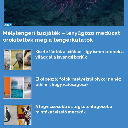
Állat
Mélytengeri tűzijáték – lenyűgöző medúzát
örökítettek meg a tengerkutatók
Kiselefántok akcióban – így ismerkednek a
világgal a kíváncsi borjúk
Elképesztő fotók, melyekről olykor nehéz
elhinni, hogy valóságosak
A legviccesebb és legkülönlegesebb
mintákat viselő macskák