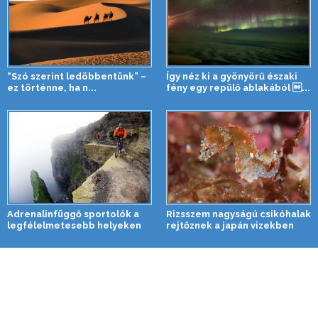
“Szó szerint ledöbbentünk” –
Így néz ki a gyönyörű északi
ez történne, ha n...
fény egy repülő ablakából ...
Adrenalinfüggő sportolók a
Rizsszem nagyságú csikóhalak
legfélelmetesebb helyeken
rejtőznek a japán vizekben