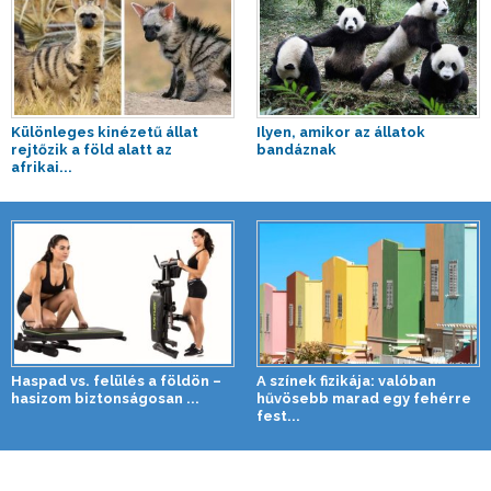
Különleges kinézetű állat
Ilyen, amikor az állatok
rejtőzik a föld alatt az
bandáznak
afrikai...
Haspad vs. felülés a földön –
A színek fizikája: valóban
hasizom biztonságosan ...
hűvösebb marad egy fehérre
fest...