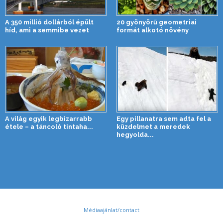
A 350 millió dollárból épült
20 gyönyörű geometriai
híd, ami a semmibe vezet
formát alkotó növény
A világ egyik legbizarrabb
Egy pillanatra sem adta fel a
étele – a táncoló tintaha...
küzdelmet a meredek
hegyolda...
Médiaajánlat/contact