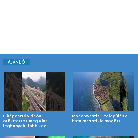
AJÁNLÓ
Elképesztő videón
Monemvaszia – település a
örökítették meg Kína
hatalmas szikla mögött
legbonyolultabb köz...