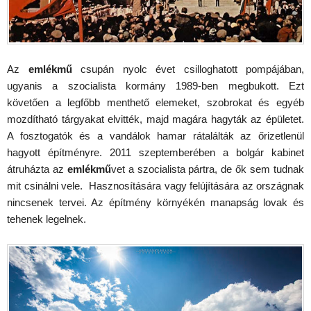
Az
emlékmű
csupán nyolc évet csilloghatott pompájában,
ugyanis a szocialista kormány 1989-ben megbukott. Ezt
követően a legfőbb menthető elemeket, szobrokat és egyéb
mozdítható tárgyakat elvitték, majd magára hagyták az épületet.
A fosztogatók és a vandálok hamar rátalálták az őrizetlenül
hagyott építményre. 2011 szeptemberében a bolgár kabinet
átruházta az
emlékmű
vet a szocialista pártra, de ők sem tudnak
mit csinálni vele. Hasznosítására vagy felújítására az országnak
nincsenek tervei. Az építmény környékén manapság lovak és
tehenek legelnek.