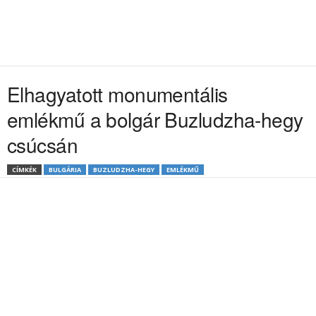
Elhagyatott monumentális
emlékmű a bolgár Buzludzha-hegy
csúcsán
CÍMKÉK
BULGÁRIA
BUZLUDZHA-HEGY
EMLÉKMŰ