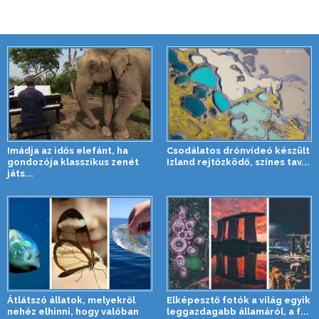
Imádja az idős elefánt, ha
Csodálatos drónvideó készült
gondozója klasszikus zenét
Izland rejtőzködő, színes tav...
játs...
Átlátszó állatok, melyekről
Elképesztő fotók a világ egyik
nehéz elhinni, hogy valóban
leggazdagabb államáról, a f...