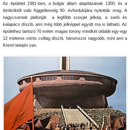
Az épületet 1981-ben, a bolgár állam alapításának 1300. és a
törököktől való függetlenség 90. évfordulójára nyitották meg. A
nagycsarnok plafonját a legfőbb szovjet jelkép, a sarló és
kalapács díszíti, ami még több jelképpel együtt ma is látható. Az
épülethez tartozó 70 méter magas torony mindkét oldalát egy-egy
12 méteres vörös csillag díszíti, háromszor nagyobb, mint ami a
Kreml tetején van.