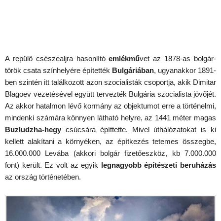
A repülő csészealjra hasonlító
emlékmű
vet az 1878-as bolgár-
török csata színhelyére építették
Bulgáriában
, ugyanakkor 1891-
ben szintén itt találkozott azon szocialisták csoportja, akik Dimitar
Blagoev vezetésével együtt tervezték Bulgária szocialista jövőjét.
Az akkor hatalmon lévő kormány az objektumot erre a történelmi,
mindenki számára könnyen látható helyre, az 1441 méter magas
Buzludzha-hegy
csúcsára építtette. Mivel úthálózatokat is ki
kellett alakítani a környéken, az építkezés tetemes összegbe,
16.000.000 Levába (akkori bolgár fizetőeszköz, kb 7.000.000
font) került. Ez volt az egyik
legnagyobb építészeti beruházás
az ország történetében.