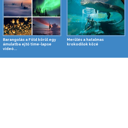
Barangolás a Föld körül egy
Merülés a hatalmas
ámulatba ejtő time-lapse
krokodilok közé
videó...