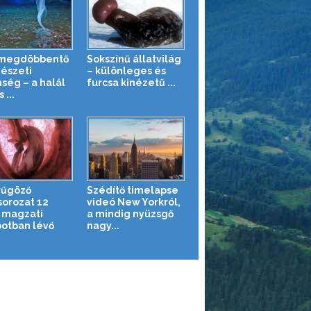
 megdöbbentő
Sokszínű állatvilág
észeti
– különleges és
nség – a halál
furcsa kinézetű ...
 ...
yűgöző
Szédítő timelapse
sorozat 12
videó New Yorkról,
t magzati
a mindig nyüzsgő
potban lévő
nagy...