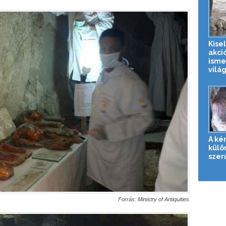
Kise
akci
isme
világ
A ké
külö
szer
Forrás: Ministry of Antiquities