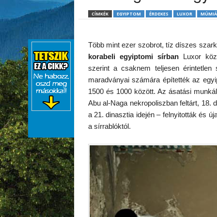
CÍMKÉK
EGYIPTOM
ÉRDEKES
LUXOR
MÚMIÁ
Több mint ezer szobrot, tíz díszes szar
korabeli egyiptomi sírban
Luxor köze
szerint a csaknem teljesen érintetlen s
maradványai számára építették az egyi
1500 és 1000 között. Az ásatási munkála
Abu al-Naga nekropoliszban feltárt, 18. d
a 21. dinasztia idején – felnyitották és ú
a sírrablóktól.