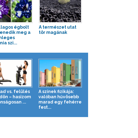
illagos égbolt
A természet utat
enedik meg a
tör magának
nleges
ia szi...
ad vs. felülés
A színek fizikája:
ldön – hasizom
valóban hűvösebb
nságosan ...
marad egy fehérre
fest...