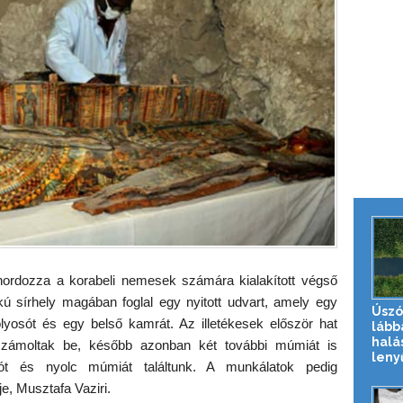
ordozza a korabeli nemesek számára kialakított végső
kú sírhely magában foglal egy nyitott udvart, amely egy
Úszó
lyosót és egy belső kamrát. Az illetékesek először hat
lább
halá
zámoltak be, később azonban két további múmiát is
leny
sót és nyolc múmiát találtunk. A munkálatok pedig
e, Musztafa Vaziri.