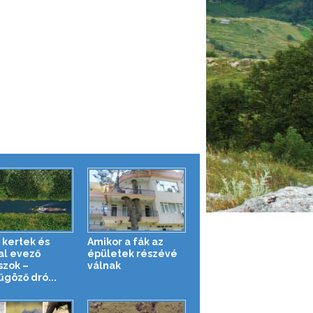
 kertek és
Amikor a fák az
al evező
épületek részévé
szok –
válnak
űgöző dró...