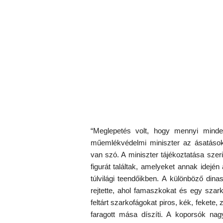
“Meglepetés volt, hogy mennyi minde
műemlékvédelmi miniszter az ásatások 
van szó. A miniszter tájékoztatása szeri
figurát találtak, amelyeket annak idejé
túlvilági teendőikben. A különböző dina
rejtette, ahol famaszkokat és egy szark
feltárt szarkofágokat piros, kék, fekete,
faragott mása díszíti. A koporsók na