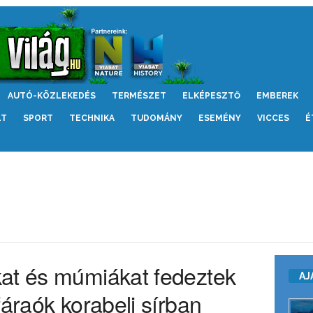
AUTÓ-KÖZLEKEDÉS
TERMÉSZET
ELKÉPESZTŐ
EMBEREK
LT
SPORT
TECHNIKA
TUDOMÁNY
ESEMÉNY
VICCES
É
at és múmiákat fedeztek
AJ
fáraók korabeli sírban