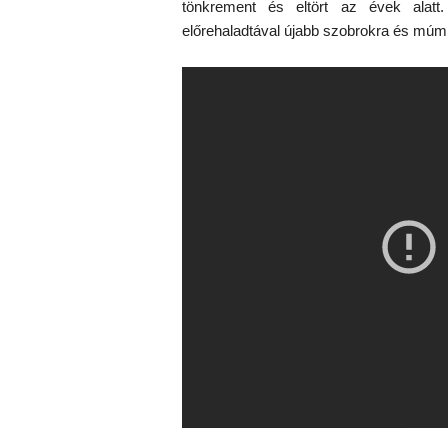
tönkrement és eltört az évek alat
előrehaladtával újabb szobrokra és múm