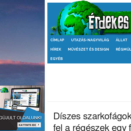
Érdekes
CÍMLAP
UTAZÁS-NAGYVILÁG
ÁLLAT
Világ
HÍREK
MŰVÉSZET ÉS DESIGN
RÉGMÚ
EGYÉB
Díszes szarkofágok
fel a régészek egy 