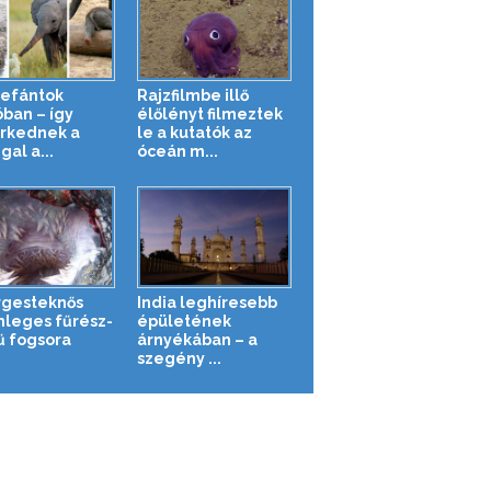
lefántok
Rajzfilmbe illő
óban – így
élőlényt filmeztek
rkednek a
le a kutatók az
gal a...
óceán m...
rgesteknős
India leghíresebb
nleges fűrész-
épületének
ű fogsora
árnyékában – a
szegény ...