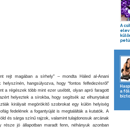
A cs
elev
külö
petún
nt rejt magában a sírhely” – mondta Háled al-Anani
helyszínén, hangsúlyozva, hogy “fontos felfedezésről”
Hasp
nt a régészek több mint ezer usébtit, olyan apró faragott
a fö
bizto
n azért helyeztek a sírokba, hogy segítsék az elhunytakat
sztiák királyait megörökítő szobrokat egy külön helyiség
ofág fedelének a fogantyúját is megtalálták a kutatók. A
 zöld és sárga színű rajzok, valamint tulajdonosuk arcának
gy része jó állapotban maradt fenn, néhányuk azonban