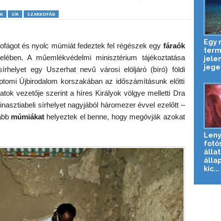
K
SÍR
SZARKOFÁG
Egy
kofágot és nyolc múmiát fedeztek fel régészek egy
fáraók
term
lében. A műemlékvédelmi minisztérium tájékoztatása
jele
jeges
írhelyet egy Uszerhat nevű városi elöljáró (bíró) földi
ptomi Újbirodalom korszakában az időszámításunk előtti
tok vezetője szerint a híres Királyok völgye melletti Dra
inasztiabeli sírhelyet nagyjából háromezer évvel ezelőtt –
jabb
múmiákat
helyeztek el benne, hogy megóvják azokat
Len
fotó
álla
álla
kic...