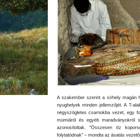
A szakember szerint a sírhely magán h
nyughelyek minden jellemzőjét. A T-ala
négyszögletes csarnokba vezet, egy fo
múmiáról és egyéb maradványokról s
azonosítottak. “Összesen tíz kopor
folytatódnak” – mondta az ásatás vezetőj