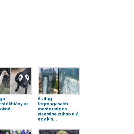
igo –
A világ
estékhiány az
legmagasabb
toknál
mesterséges
vízesése zuhan alá
egy kín...