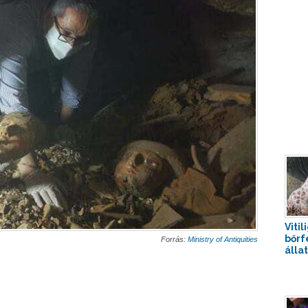
Vitil
bőrf
Forrás:
Ministry of Antiquities
álla