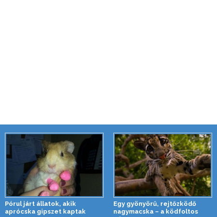
Pórul járt állatok, akik
Egy gyönyörű, rejtőzködő
aprócska gipszet kaptak
nagymacska – a ködfoltos