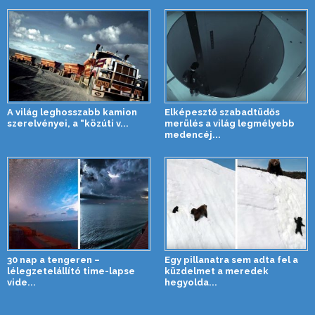
A világ leghosszabb kamion
Elképesztő szabadtüdős
szerelvényei, a “közúti v...
merülés a világ legmélyebb
medencéj...
30 nap a tengeren –
Egy pillanatra sem adta fel a
lélegzetelállító time-lapse
küzdelmet a meredek
vide...
hegyolda...