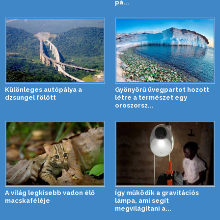
pá...
Különleges autópálya a
Gyönyörű üvegpartot hozott
dzsungel fölött
létre a természet egy
oroszorsz...
A világ legkisebb vadon élő
Így működik a gravitációs
macskaféléje
lámpa, ami segít
megvilágítani a...