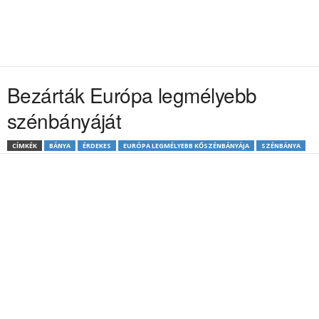
Bezárták Európa legmélyebb
szénbányáját
CÍMKÉK
BÁNYA
ÉRDEKES
EURÓPA LEGMÉLYEBB KŐSZÉNBÁNYÁJA
SZÉNBÁNYA