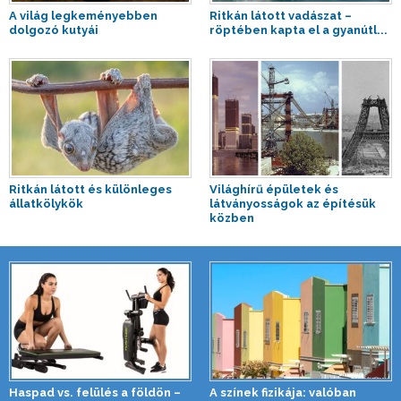
A világ legkeményebben
Ritkán látott vadászat –
dolgozó kutyái
röptében kapta el a gyanútl...
Ritkán látott és különleges
Világhírű épületek és
állatkölykök
látványosságok az építésük
közben
Haspad vs. felülés a földön –
A színek fizikája: valóban