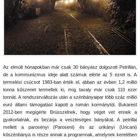
Az elmúlt hónapokban már csak 30 bányász dolgozott Petrillán,
de a kommunizmus ideje alatt számuk elérte az 5 ezret is. A
termelési csúcsot 1983-ban érték el, abban az évben 1,2 millió
tonna kőszenet termeltek ki, míg tavaly már csak 110 ezer
tonnát. A rendszerváltozás után a szénbányaipar több száz millió
euró állami támogatást kapott a román kormánytól. Bukarest
2012-ben megígérte Brüsszelnek, hogy véget vet ennek a
gyakorlatnak, és bezárja a veszteséges bányákat. A petrillai
mellett a parosényi (Paroseni) és az urikányi (Uricani)
kőszénbánya is része annak a programnak, amelynek keretében