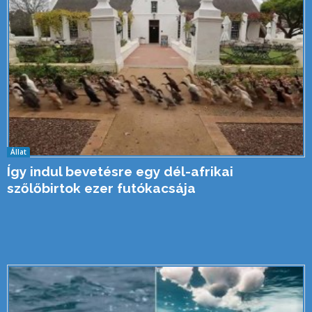
Állat
Így indul bevetésre egy dél-afrikai
szőlőbirtok ezer futókacsája