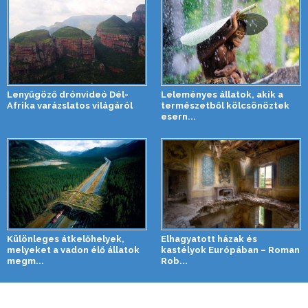
Lenyűgöző drónvideó Dél-
Leleményes állatok, akik a
Afrika varázslatos világáról
természetből kölcsönöztek
esern...
Különleges átkelőhelyek,
Elhagyatott házak és
melyeket a vadon élő állatok
kastélyok Európában – Roman
megm...
Rob...