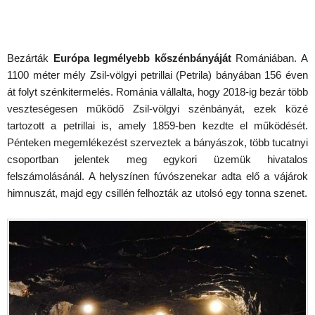
Bezárták
Európa legmélyebb kőszénbányáját
Romániában. A
1100 méter mély Zsil-völgyi petrillai (Petrila) bányában 156 éven
át folyt szénkitermelés. Románia vállalta, hogy 2018-ig bezár több
veszteségesen működő Zsil-völgyi szénbányát, ezek közé
tartozott a petrillai is, amely 1859-ben kezdte el működését.
Pénteken megemlékezést szerveztek a bányászok, több tucatnyi
csoportban jelentek meg egykori üzemük hivatalos
felszámolásánál. A helyszínen fúvószenekar adta elő a vájárok
himnuszát, majd egy csillén felhozták az utolsó egy tonna szenet.