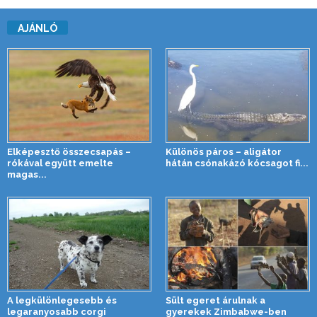
AJÁNLÓ
Elképesztő összecsapás –
Különös páros – aligátor
rókával együtt emelte
hátán csónakázó kócsagot fi...
magas...
A legkülönlegesebb és
Sült egeret árulnak a
legaranyosabb corgi
gyerekek Zimbabwe-ben