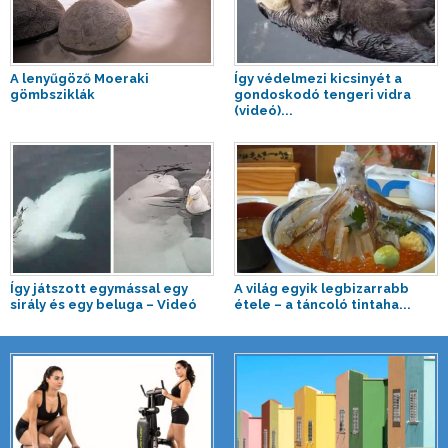
A lenyűgöző Moeraki
Így védelmezi kicsinyét a
gömbsziklák
gondoskodó tengeri vidra
(videó)...
Így játszott egymással egy
A világ egyik legbizarrabb
sirály és egy beluga – Videó
étele – a táncoló tintaha...