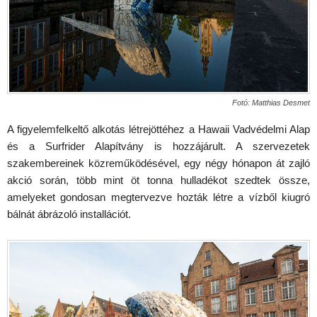
Fotó:
Matthias Desmet
A figyelemfelkeltő alkotás létrejöttéhez a Hawaii Vadvédelmi Alap
és a Surfrider Alapítvány is hozzájárult. A szervezetek
szakembereinek közreműködésével, egy négy hónapon át zajló
akció során, több mint öt tonna hulladékot szedtek össze,
amelyeket gondosan megtervezve hozták létre a vízből kiugró
bálnát ábrázoló installációt.