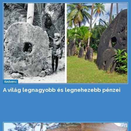
Kedvenc
A világ legnagyobb és legnehezebb pénzei