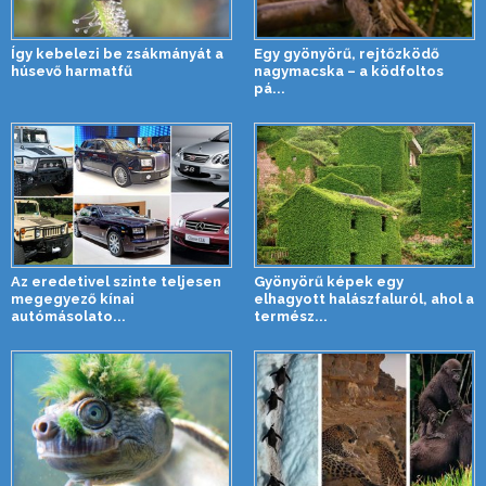
Így kebelezi be zsákmányát a
Egy gyönyörű, rejtőzködő
húsevő harmatfű
nagymacska – a ködfoltos
pá...
Az eredetivel szinte teljesen
Gyönyörű képek egy
megegyező kínai
elhagyott halászfaluról, ahol a
autómásolato...
termész...