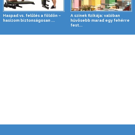
Haspad vs. felülés a földön –
A színek fizikája: valóban
hasizom biztonságosan ...
hűvösebb marad egy fehérre
fest...