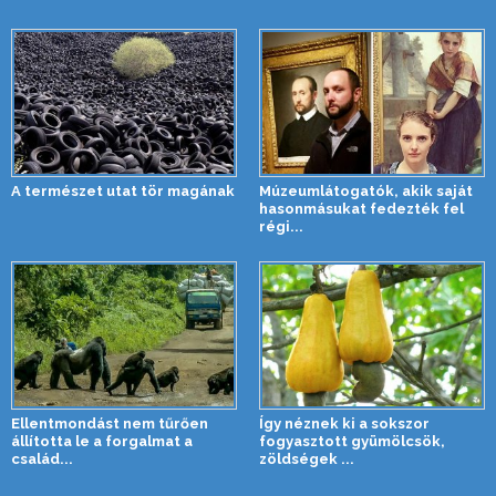
A természet utat tör magának
Múzeumlátogatók, akik saját
hasonmásukat fedezték fel
régi...
Ellentmondást nem tűrően
Így néznek ki a sokszor
állította le a forgalmat a
fogyasztott gyümölcsök,
család...
zöldségek ...