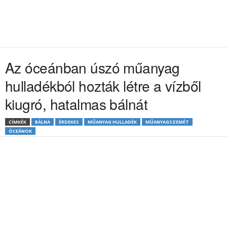
Az óceánban úszó műanyag
hulladékból hozták létre a vízből
kiugró, hatalmas bálnát
CÍMKÉK
BÁLNA
ÉRDEKES
MŰANYAG HULLADÉK
MŰANYAGSZEMÉT
ÓCEÁNOK