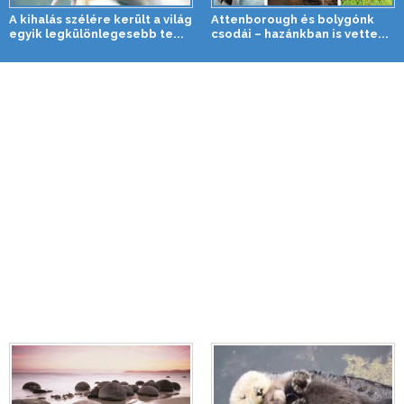
A kihalás szélére került a világ
Attenborough és bolygónk
egyik legkülönlegesebb te...
csodái – hazánkban is vette...