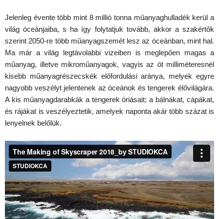
Jelenleg évente több mint 8 millió tonna műanyaghulladék kerül a
világ óceánjaiba, s ha így folytatjuk tovább, akkor a szakértők
szerint 2050-re több műanyagszemét lesz az óceánban, mint hal.
Ma már a világ legtávolabbi vizeiben is meglepően magas a
műanyag, illetve mikroműanyagok, vagyis az öt milliméteresnél
kisebb műanyagrészecskék előfordulási aránya, melyek egyre
nagyobb veszélyt jelentenek az óceánok és tengerek élővilágára.
A kis műanyagdarabkák a tengerek óriásait; a bálnákat, cápákat,
és rájákat is veszélyeztetik, amelyek naponta akár több százat is
lenyelnek belőlük.