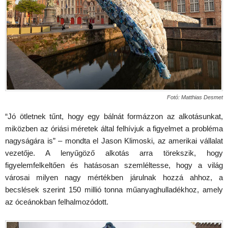
Fotó:
Matthias Desmet
“Jó ötletnek tűnt, hogy egy bálnát formázzon az alkotásunkat,
miközben az óriási méretek által felhívjuk a figyelmet a probléma
nagyságára is” – mondta el Jason Klimoski, az amerikai vállalat
vezetője. A lenyűgöző alkotás arra törekszik, hogy
figyelemfelkeltően és hatásosan szemléltesse, hogy a világ
városai milyen nagy mértékben járulnak hozzá ahhoz, a
becslések szerint 150 millió tonna műanyaghulladékhoz, amely
az óceánokban felhalmozódott.