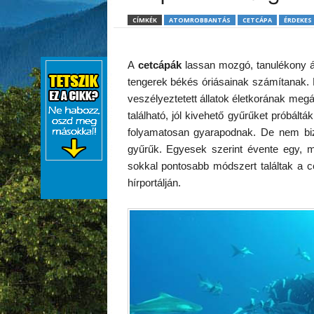
CÍMKÉK
ATOMROBBANTÁS
CETCÁPA
ÉRDEKES
A
cetcápák
lassan mozgó, tanulékony ál
tengerek békés óriásainak számítanak.
veszélyeztetett állatok életkorának megál
található, jól kivehető gyűrűket próbál
folyamatosan gyarapodnak. De nem biz
gyűrűk. Egyesek szerint évente egy, m
sokkal pontosabb módszert találtak a
hírportálján.