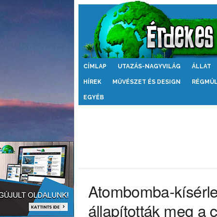
Érdekes
CÍMLAP
UTAZÁS-NAGYVILÁG
ÁLLAT
Világ
HÍREK
MŰVÉSZET ÉS DESIGN
RÉGMÚ
EGYÉB
Atombomba-kísérlet
állapították meg a 