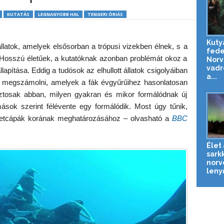
KUTATÁS
LEGNAGYOBB HAL
TENGERI ÓRIÁS
Kuty
latok, amelyek elsősorban a trópusi vizekben élnek, s a
fede
 Hosszú életűek, a kutatóknak azonban problémát okoz a
Norv
vadr
lapítása. Eddig a tudósok az elhullott állatok csigolyáiban
a...
ták megszámolni, amelyek a fák évgyűrűihez hasonlatosan
tosak abban, milyen gyakran és mikor formálódnak új
ások szerint félévente egy formálódik. Most úgy tűnik,
 cetcápák korának meghatározásához – olvasható a
BBC
Élet 
sark
norv
leny