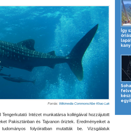
Így s
óriás
lapá
kany
Soha
felv
készí
egyik
Forrás:
Wikimedia Commons/Abe Khao Lak
Tengerkutató Intézet munkatársa kollégáival hozzájutott
eket Pakisztánban és Tajvanon őriztek. Eredményeiket a
tudományos folyóiratban mutatták be. Vizsgálatuk