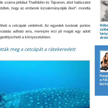
pák száma például Thaiföldön és Tajvanon, ahol halászatot
mtődtek, hogy az emberek kizsákmányolják őket”- mondta
gítheti a cetcápák védelmét. Az egyedek korának pontos
Hóba
szibé
tatás adható arra, mennyire érzi jól magát egy adott
leny
ngedélyezhető a környezetükben.
drón
tták meg a cetcápát a rátekeredett
Hasp
a fö
bizto