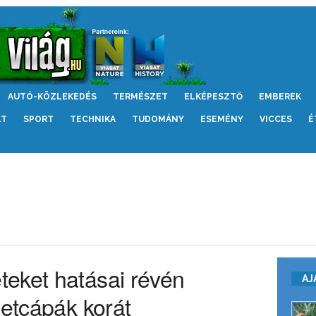
AUTÓ-KÖZLEKEDÉS
TERMÉSZET
ELKÉPESZTŐ
EMBEREK
LT
SPORT
TECHNIKA
TUDOMÁNY
ESEMÉNY
VICCES
É
eket hatásai révén
AJ
cetcápák korát