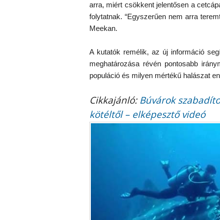
arra, miért csökkent jelentősen a cetcá
folytatnak. “Egyszerűen nem arra tere
Meekan.
A kutatók remélik, az új információ se
meghatározása révén pontosabb iránymu
populáció és milyen mértékű halászat e
Cikkajánló:
Búvárok szabadíto
kötéltől – elképesztő videó