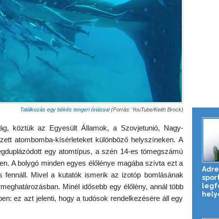
Találkozás egy békés tengeri óriással
(Forrás: YouTube/Keith Brock)
, köztük az Egyesült Államok, a Szovjetunió, Nagy-
gzett atombomba-kísérleteket különböző helyszíneken. A
egduplázódott egy atomtípus, a szén 14-es tömegszámú
örben. A bolygó minden egyes élőlénye magába szívta ezt a
Adre
s fennáll. Mivel a kutatók ismerik az izotóp bomlásának
spor
legf
meghatározásban. Minél idősebb egy élőlény, annál több
hely
en: ez azt jelenti, hogy a tudósok rendelkezésére áll egy