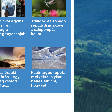
ájával együtt
Trinidad és Tobago
zi fel
repülő drágakövei,
égia
a színpompás
egényes tájait
kolibri...
az északi
Különleges képek,
körön – egy
melyekről olykor
ég család
nehéz elhinni,
űgö...
hogy val...