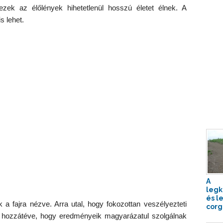
zek az élőlények hihetetlenül hosszú életet élnek. A
s lehet.
A
legk
és l
a fajra nézve. Arra utal, hogy fokozottan veszélyezteti
corg
, hozzátéve, hogy eredményeik magyarázatul szolgálnak