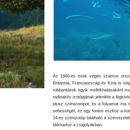
Az 1940-es évek végén számos ország
Britannia, Franciaország és Kína is vé
robbantások egyik mellékhatásaként m
radioaktív izotópjának jelenléte a légk
plusz szénizotópot, és a folyamat ma i
sebességét, ez egy fontos eszköz a kor
14-es szénizotóp található a szervezetéb
időmarker a csigolyákban.