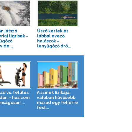
n játszó
Úszó kertek és
riai tigrisek –
lábbal evező
űgöző
halászok –
vide...
lenyűgöző dró...
ad vs. felülés
A színek fizikája:
ldön – hasizom
valóban hűvösebb
nságosan ...
marad egy fehérre
fest...