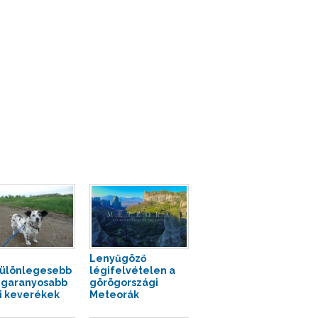
Lenyűgöző
ülönlegesebb
légifelvételen a
egaranyosabb
görögországi
i keverékek
Meteorák