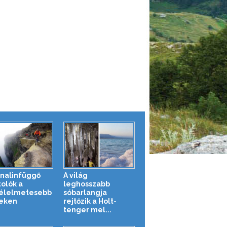
nalinfüggő
A világ
tolók a
leghosszabb
élelmetesebb
sóbarlangja
eken
rejtőzik a Holt-
tenger mel...