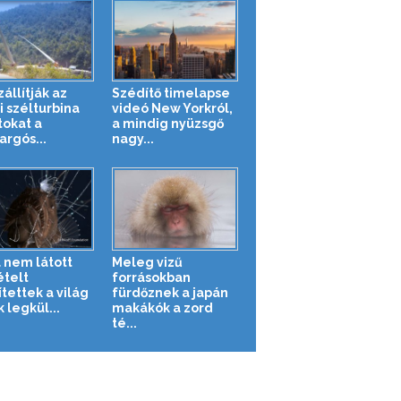
zállítják az
Szédítő timelapse
i szélturbina
videó New Yorkról,
tokat a
a mindig nyüzsgő
argós...
nagy...
 nem látott
Meleg vizű
ételt
forrásokban
tettek a világ
fürdőznek a japán
 legkül...
makákók a zord
té...