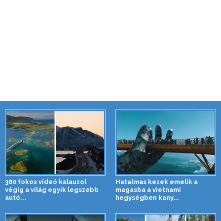
360 fokos videó kalauzol
Hatalmas kezek emelik a
végig a világ egyik legszebb
magasba a vietnami
autó...
hegységben kany...