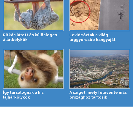
Ritkán látott és különleges
Levideózták a világ
állatkölykök
leggyorsabb hangyáját
Így társalognak a kis
A sziget, mely félévente más
lajhárkölykök
országhoz tartozik