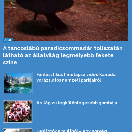
Állat
A táncoslábú paradicsommadár tollazatán
látható az állatvilág legmélyebb fekete
színe
Fantasztikus timelapse videó Kanada
varázslatos nemzeti parkjairól
A világ 20 legkülönlegesebb gombája
Lesifotók a múltból – egy norvég