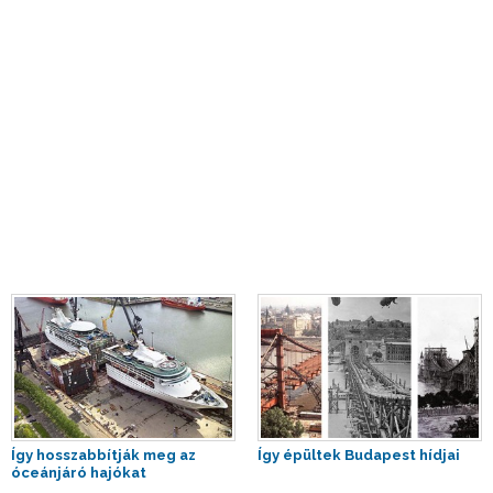
Így hosszabbítják meg az
Így épültek Budapest hídjai
óceánjáró hajókat