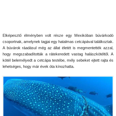
Elképesztő élményben volt része egy Mexikóban búvárkodó
csoportnak, amelynek tagjai egy hatalmas cetcápával találkoztak.
A búvárok ráadásul még az állat életét is megmentették azzal,
hogy megszabadították a rátekeredett vastag halászkötéltől. A
kötél belemélyedt a cetcápa testébe, mély sebeket ejtett rajta és
lehetséges, hogy már évek óta kínozhatta.