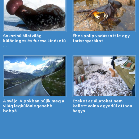
Sokszínű állatvilág –
Éhes polip vadászott le egy
különleges és furcsa kinézetű
tarisznyarákot
...
A svájci Alpokban bújik meg a
Ezeket az állatokat nem
világ legkülönlegesebb
kellett volna egyedül otthon
bobpá...
hagyn...