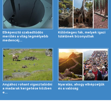
Elképesztő szabadtüdős
Különleges fák, melyek igazi
merülés a világ legmélyebb
túlélőnek bizonyultak
medencéj...
Anyjához rohant vigasztalódni
Nyaralás, ahogy elképzeljük
a madarak kergetése közben
és a valóság
e...