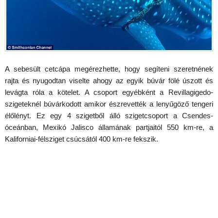
A sebesült cetcápa megérezhette, hogy segíteni szeretnének
rajta és nyugodtan viselte ahogy az egyik búvár fölé úszott és
levágta róla a kötelet. A csoport egyébként a Revillagigedo-
szigeteknél búvárkodott amikor észrevették a lenyűgöző tengeri
élőlényt. Ez egy 4 szigetből álló szigetcsoport a Csendes-
óceánban, Mexikó Jalisco államának partjaitól 550 km-re, a
Kaliforniai-félsziget csúcsától 400 km-re fekszik.