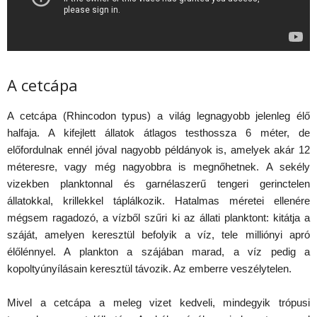
A cetcápa
A cetcápa (Rhincodon typus) a világ legnagyobb jelenleg élő
halfaja. A kifejlett állatok átlagos testhossza 6 méter, de
előfordulnak ennél jóval nagyobb példányok is, amelyek akár 12
méteresre, vagy még nagyobbra is megnőhetnek. A sekély
vizekben planktonnal és garnélaszerű tengeri gerinctelen
állatokkal, krillekkel táplálkozik. Hatalmas méretei ellenére
mégsem ragadozó, a vízből szűri ki az állati planktont: kitátja a
száját, amelyen keresztül befolyik a víz, tele milliónyi apró
élőlénnyel. A plankton a szájában marad, a víz pedig a
kopoltyúnyílásain keresztül távozik. Az emberre veszélytelen.
Mivel a cetcápa a meleg vizet kedveli, mindegyik trópusi