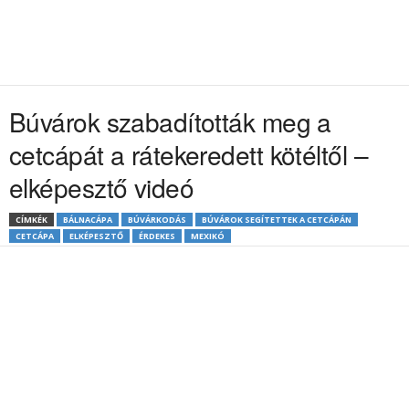
Búvárok szabadították meg a
cetcápát a rátekeredett kötéltől –
elképesztő videó
CÍMKÉK
BÁLNACÁPA
BÚVÁRKODÁS
BÚVÁROK SEGÍTETTEK A CETCÁPÁN
CETCÁPA
ELKÉPESZTŐ
ÉRDEKES
MEXIKÓ