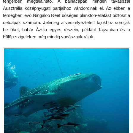
tengerben megtalálható. A bálnacápák minden tavasszal
Ausztrália középnyugati partjaihoz vándorolnak el. Az ebben a
térségben levő Ningaloo Reef bőséges plankton-ellátást biztosít a
cetcápák számára. Jelenleg a veszélyeztetett fajokhoz sorolják
be őket, habár Ázsia egyes részein, például Tajvanban és a
Fülöp-szigeteken még mindig vadásznak rájuk.