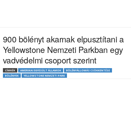
900 bölényt akarnak elpusztítani a
Yellowstone Nemzeti Parkban egy
vadvédelmi csoport szerint
CÍMKÉK
AMERIKAI EGYESÜLT ÁLLAMOK
BÖLÉNYÁLLOMÁS CSÖKKENTÉSE
BÖLÉNYEK
YELLOWSTONE NEMZETI PARK