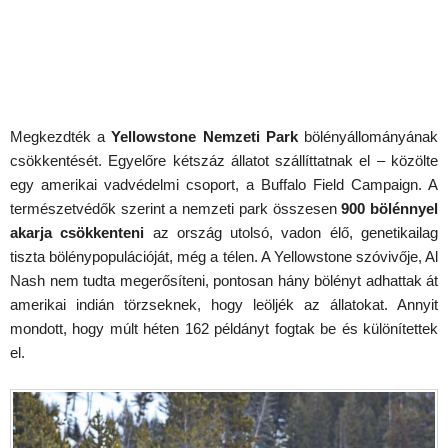
Megkezdték a
Yellowstone Nemzeti Park
bölényállományának
csökkentését. Egyelőre kétszáz állatot szállíttatnak el – közölte
egy amerikai vadvédelmi csoport, a Buffalo Field Campaign. A
természetvédők szerint a nemzeti park összesen
900 bölénnyel
akarja csökkenteni
az ország utolsó, vadon élő, genetikailag
tiszta bölénypopulációját, még a télen. A Yellowstone szóvivője, Al
Nash nem tudta megerősíteni, pontosan hány bölényt adhattak át
amerikai indián törzseknek, hogy leöljék az állatokat. Annyit
mondott, hogy múlt héten 162 példányt fogtak be és különítettek
el.