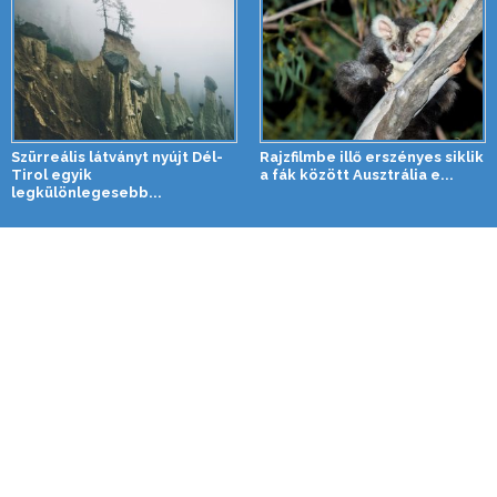
Szürreális látványt nyújt Dél-
Rajzfilmbe illő erszényes siklik
Tirol egyik
a fák között Ausztrália e...
legkülönlegesebb...