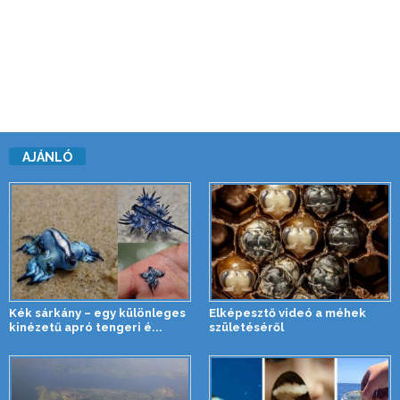
AJÁNLÓ
Kék sárkány – egy különleges
Elképesztő videó a méhek
kinézetű apró tengeri é...
születéséről