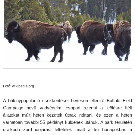
Fotó: wikipedia.org
A bölénypopuláció csökkentését hevesen ellenző Buffalo Field
Campaign nevű vadvédelmi csoport szerint a leölésre ítélt
állatokat múlt héten kezdték útnak indítani, és ezen a héten
várhatóan további 55 példányt küldenek utánuk. A park területén
uralkodó zord időjárási feltételek miatt a téli hónapokban a