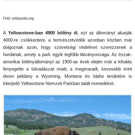
Fotó: wikipedia.org
A
Yellowstone-ban 4900 bölény él
, ezt az állományt akarják
4000-re csökkenteni, a természetvédők azonban közben már
dolgoznak azon, hogy szövetségi védelmet szerezzenek a
hordának, amely a park egyik legfőbb látványossága. Az észak-
amerikai bölényállományt az 1900-as évek elején már a kihalás
fenyegette a túlvadászat miatt, a megmaradt, kevesebb mint
ötven példány a Wyoming, Montana és Idaho területére is
kiterjedő Yellowstone Nemzeti Parkban talált menedéket.