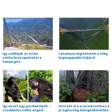
Így szállítják az óriási
Látványos légifelvétel a világ
szélturbina lapátokat a
legmagasabb hídjáról
kanyargós...
Így nevet egy gorillakölyök –
Heti két óra a természetben a
csodálatos videó enged...
jó egészség elengedhetetlen