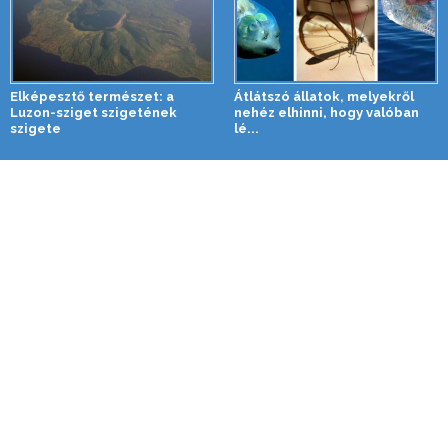
Elképesztő természet: a
Átlátszó állatok, melyekről
Luzon-sziget szigetének
nehéz elhinni, hogy valóban
szigete
lé...