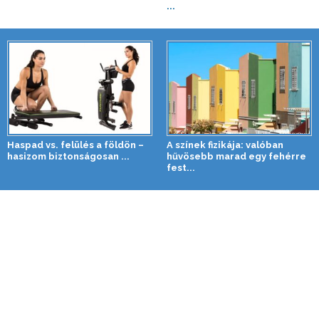
...
Haspad vs. felülés a földön –
A színek fizikája: valóban
hasizom biztonságosan ...
hűvösebb marad egy fehérre
fest...