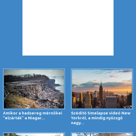
Amikor a hadsereg mérnökei
Szédítő timelapse videó New
“elzárták” a Niagar...
Yorkról, a mindig nyüzsgő
nagy...