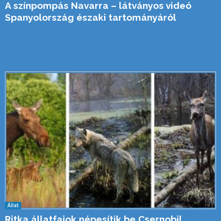
A színpompás Navarra – látványos videó
Spanyolország északi tartományáról
Állat
Ritka állatfajok népesítik be Csernobil