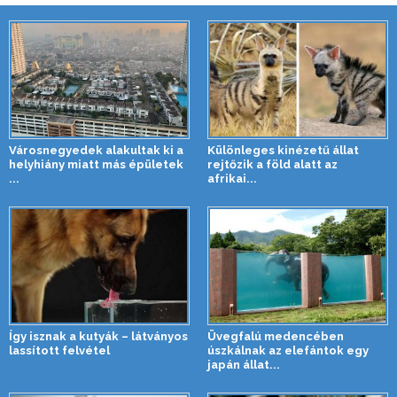
Városnegyedek alakultak ki a
Különleges kinézetű állat
helyhiány miatt más épületek
rejtőzik a föld alatt az
...
afrikai...
Így isznak a kutyák – látványos
Üvegfalú medencében
lassított felvétel
úszkálnak az elefántok egy
japán állat...