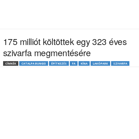
175 milliót költöttek egy 323 éves
szivarfa megmentésére
CÍMKÉK
CATALPA BUNGEI
ÉPÍTKEZÉS
FA
KÍNA
LAKÓPARK
SZIVARFA