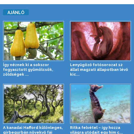
AJÁNLÓ
Így néznek ki a sokszor
Lenyűgöző fotósorozat 12
fogyasztott gyümölcsök,
állat magzati állapotban lévő
zöldségek ...
kic...
A kanadai Hafford különleges,
Ritka felvétel – így hozza
girbegurbán növekvő fái
világra utódait egy hím c...