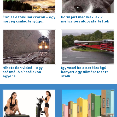
Élet az északi sarkkörön – egy
Pórul járt macskák, akik
norvég család lenyűgö...
méhcsípés áldozatai lettek
Hihetetlen videó – egy
Így veszi be a derékszögű
szétmálló sínszálakon
kanyart egy túlméretezett
egyensú...
szállí...