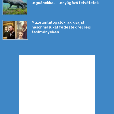
leguánokkal – lenyűgöző felvételek
Múzeumlátogatók, akik saját
hasonmásukat fedezték fel régi
festményeken