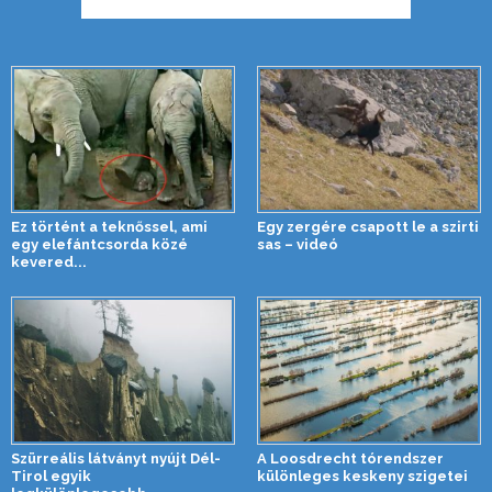
Ez történt a teknőssel, ami
Egy zergére csapott le a szirti
egy elefántcsorda közé
sas – videó
kevered...
Szürreális látványt nyújt Dél-
A Loosdrecht tórendszer
Tirol egyik
különleges keskeny szigetei