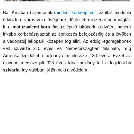
Bár Kínában hajlamosak
mindent körbeépíteni
, ezúttal mindenki
üdvözli a város vezetőségének döntését, miszerint nem vágták
ki a
matuzsálemi korú fát
az épülő lakópark kedvéért, hanem
inkább körbebástyázták az építkezés befejezéséig és a jövőben
a vadonatúj lakópark közepén fog állni. Az eddig legöregebbnek
vélt
szivarfa
215 éves és Németországban található, míg
Amerika legidősebb példánya mindössze 130 éves. Ezzel az
újonnan megvizsgált 323 éves kínai példány lett a legidősebb
szivarfa
, így valóban jól jön neki a védelem.