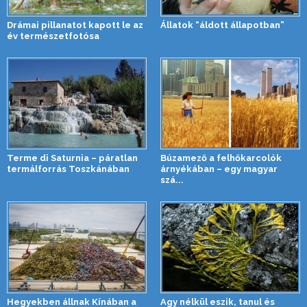
Drámai pillanatot kapott le az
Állatok “áldott állapotban”
év természetfotósa
Terme di Saturnia – páratlan
Búzamező a felhőkarcolók
termálforrás Toszkánában
árnyékában – egy magyar
szá...
Hegyekben állnak Kínában a
Agy nélkül eszik, tanul és