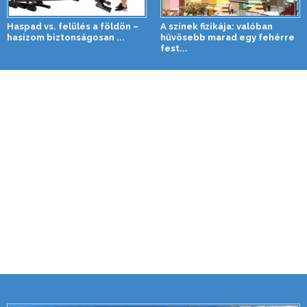
Haspad vs. felülés a földön –
A színek fizikája: valóban
hasizom biztonságosan ...
hűvösebb marad egy fehérre
fest...