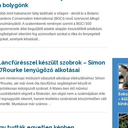
a bolygónk
öbb mint hatvanezer fafaj található a világon - derült ki a Botanic
ardens Conservation International (BGCI) nevű szervezet átfogó
anulmányából. A szakemberek reményei szerint a BGCI 500
agszervezete által begyűjtött adatok alapján összeállított adatbázis
egítségével sikerülni fog azonosítani azokat a ritka és fenyegetett
ajokat, amelyek kihalását...
Láncfűrésszel készült szobrok – Simon
O’Rourke lenyűgöző alkotásai
em mindennapi módszert választott alkotásai elkészítéséhez Simon
'Rourke, aki már évek óta láncfűrész segítségével készíti el
prólékosan kidolgozott szobrait. A Wales-ben élő művész
Soks
llusztrátorként végzett a főiskolán, ám végül nem a szakmájában érte
– kü
l legnagyobb sikereit, hanem kivételes szobrainak köszönhetően vált
kiné
smertté. Munkáival már számos ...
Így tudták egyetlen képben