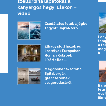
szélturbina lapátokat a
kanyargós hegyi utakon –
videó
Csodálatos fotók a jégbe
fagyott Bajkál-tóról
Len
tem
a fe
Elhagyatott házak és
maga
kastélyok Európában –
h...
Roman Robroek
kísérteties ...
Megdöbbentő fotók a
Spitzbergák
gleccsereinek
zsugorodásáról
Bara
legs
egy 
filme