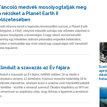
Táncoló medvék mosolyogtatják meg
a nézőket a Planet Earth II
előzetesében
smét műsorra került a legendás természetfilm sorozat, a Planet Earth
Bolygónk, a Föld), melynek második szériája már előzetes videóival is
eljesen lenyűgözte a közönséget. A nagy sikerű sorozat készítői
emrég egy hihetetlen üldözés pillanatiba engedtek betekintést,
mikor is bemutattak egy rövid videót egy csapat kígyó elől menekülő
iatal leguánról...
Elindult a szavazás az Év fájára
Szelí
apró
lindult a szavazás az Év fájára, hétfőtől október 16-ig várják a
déde
hata
oksokat a verseny 12 döntősére. A júniusi nevezési határidőig 39 fa
örténete érkezett be, amelyek közül a szakmai zsűri tizenkettőt juttatott
 döntőbe - közölte a versenyt szervező Ökotárs Alapítvány az MTI-vel.
 versennyel az alapítvány célja, hogy felhívja a figyelmet a természet
s...