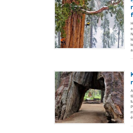
H
e
N
l
l
a
A
f
t
P
m
é