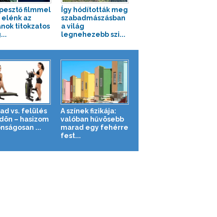
pesztő filmmel
Így hódították meg
a elénk az
szabadmászásban
nok titokzatos
a világ
...
legnehezebb szi...
ad vs. felülés
A színek fizikája:
ldön – hasizom
valóban hűvösebb
nságosan ...
marad egy fehérre
fest...