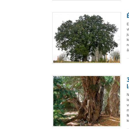
E
v
j
k
n
á
N
l
v
m
f
k