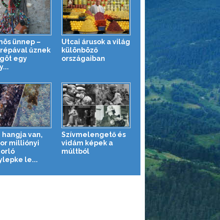
nös ünnep –
Utcai árusok a világ
órépával űznek
különböző
göt egy
országaiban
...
n hangja van,
Szívmelengető és
or milliónyi
vidám képek a
orló
múltból
ylepke le...