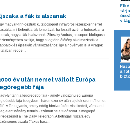
Elké
tárj
Éjszaka a fák is alszanak
óceá
világ
gy magyar-finn-osztrák kutatócsoport infravörös lézerszkennerrel
izsgálta, mi történik a fák lombjával, ha leszáll az éj, a tudósok arra
utottak, hogy a fák is alszanak. Zlinszky András, a csoport biológusa
özleményében azt írja, hogy a legtöbb élőlény alkalmazkodik a
appalok és éjszakák váltakozásához, így a növények is: a virágok
ltalában reggel...
Hasp
a fö
bizto
3000 év után nemet váltott Európa
legöregebb fája
agy-Britannia legöregebb fája - amely valószínűleg Európa
egidősebb fája is egyben - háromezer év után a jelek szerint "nemet
ált". A fán ugyanis, amely eddig hímivarúként viselkedett, váratlanul
egjelent néhány termés - számolt be a tudósokat is meglepő
elfedezésről a The Daily Telegraph. A fortingalli tiszafa egy
özönséges tiszafa (Taxus bacc...