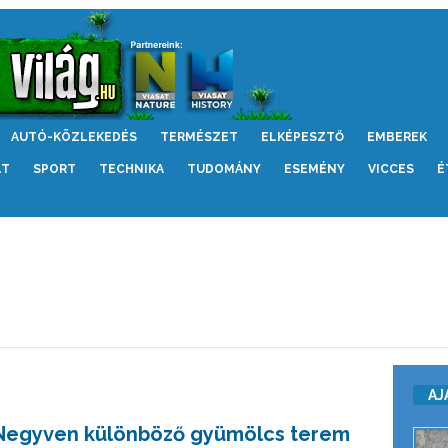
AUTÓ-KÖZLEKEDÉS
TERMÉSZET
ELKÉPESZTŐ
EMBEREK
LT
SPORT
TECHNIKA
TUDOMÁNY
ESEMÉNY
VICCES
É
AJ
Negyven különböző gyümölcs terem