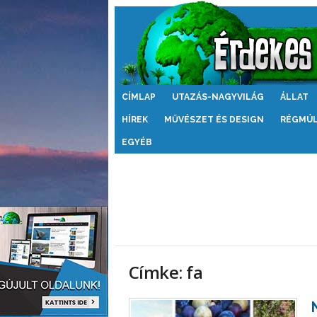
Érdekes
CÍMLAP
UTAZÁS-NAGYVILÁG
ÁLLAT
Világ
HÍREK
MŰVÉSZET ÉS DESIGN
RÉGMÚ
EGYÉB
Címke: fa