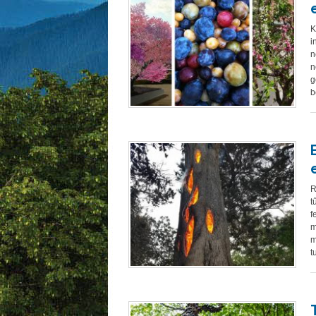
K
i
n
n
g
b
R
t
f
m
m
t