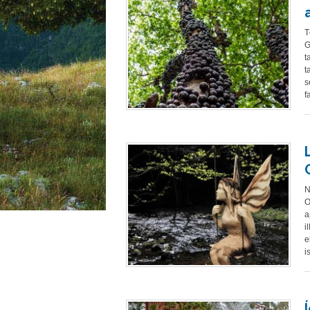
T
G
t
t
s
f
N
O
a
i
e
i