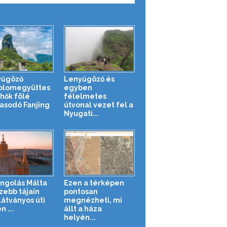
yűgöző
Lenyűgöző és
plomegyüttes
egyben
lhők fölé
félelmetes
sodó Fanjing
útvonal vezet fel a
Nyugati...
ngolás Málta
Ezen a térképen
zebb tájain
pontosan
látványos úti
megnézheti, mi
n ...
állt a háza
helyén...