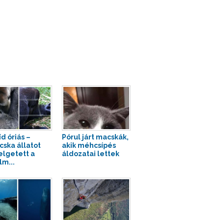
d óriás –
Pórul járt macskák,
cska állatot
akik méhcsípés
lgetett a
áldozatai lettek
lm...