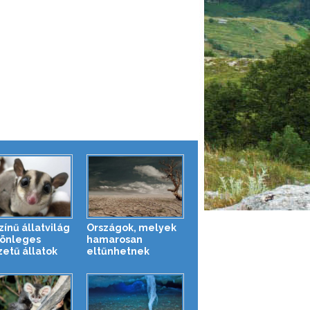
zínű állatvilág
Országok, melyek
lönleges
hamarosan
zetű állatok
eltűnhetnek