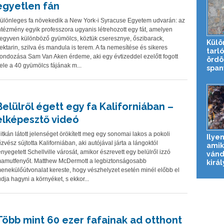
egyetlen fán
ülönleges fa növekedik a New York-i Syracuse Egyetem udvarán: az
ntézmény egyik professzora ugyanis létrehozott egy fát, amelyen
egyven különböző gyümölcs, köztük cseresznye, őszibarack,
Külö
ektarin, szilva és mandula is terem. A fa nemesítése és sikeres
tarl
ondozása Sam Van Aken érdeme, aki egy évtizeddel ezelőtt fogott
ördö
ele a 40 gyümölcs fájának m...
spany
Belülről égett egy fa Kaliforniában –
elképesztő videó
itkán látott jelenséget örökített meg egy sonomai lakos a pokoli
Ilye
űzvész sújtotta Kaliforniában, aki autójával járta a lángoktól
amik
enyegetett Schellville városát, amikor észrevett egy belülről izzó
vánd
amutfenyőt. Matthew McDermott a legbiztonságosabb
királ
enekülőútvonalat kereste, hogy vészhelyzet esetén minél előbb el
udja hagyni a környéket, s ekkor...
Több mint 60 ezer fafajnak ad otthont