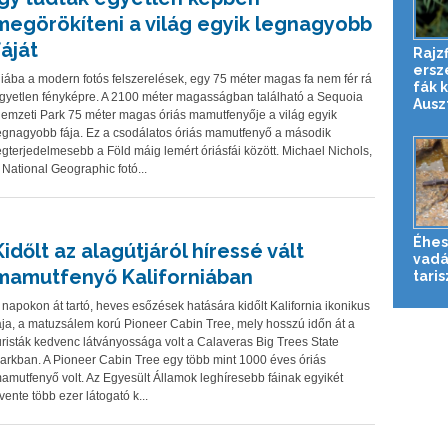
megörökíteni a világ egyik legnagyobb
fáját
Rajzf
erszé
iába a modern fotós felszerelések, egy 75 méter magas fa nem fér rá
fák 
gyetlen fényképre. A 2100 méter magasságban található a Sequoia
Auszt
emzeti Park 75 méter magas óriás mamutfenyője a világ egyik
egnagyobb fája. Ez a csodálatos óriás mamutfenyő a második
egterjedelmesebb a Föld máig lemért óriásfái között. Michael Nichols,
 National Geographic fotó...
Éhes
Kidőlt az alagútjáról híressé vált
vadá
mamutfenyő Kaliforniában
tari
 napokon át tartó, heves esőzések hatására kidőlt Kalifornia ikonikus
ája, a matuzsálem korú Pioneer Cabin Tree, mely hosszú időn át a
uristák kedvenc látványossága volt a Calaveras Big Trees State
arkban. A Pioneer Cabin Tree egy több mint 1000 éves óriás
amutfenyő volt. Az Egyesült Államok leghíresebb fáinak egyikét
vente több ezer látogató k...