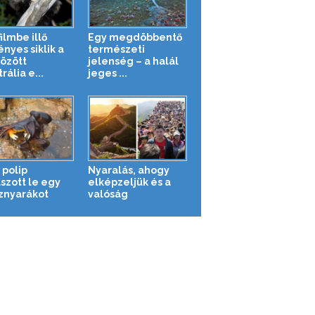
ilmbe illő
Egy megdöbbentő
nyes siklik a
természeti
között
jelenség – a halál
rália e...
jeges ...
 polip
Nyaralás, ahogy
szott le egy
elképzeljük és a
sznyarákot
valóság