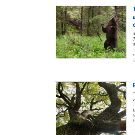
I
(
t
n
a
f
E
v
t
a
A
é