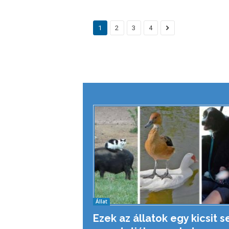
1
2
3
4
Állat
Ezek az állatok egy kicsit 