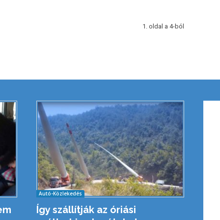
1. oldal a 4-ból
Autó-Közlekedés
sem
Így szállítják az óriási