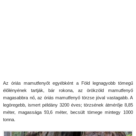
Az óriás mamutfenyőt egyébként a Föld legnagyobb tömegű
élőlényének tartják, bár rokona, az örökzöld mamutfenyő
magasabbra nő, az óriás mamutfenyő törzse jóval vastagabb. A
legöregebb, ismert példány 3200 éves; törzsének átmérője 8,85
méter, magassága 93,6 méter, becsült tömege mintegy 1000
tonna.