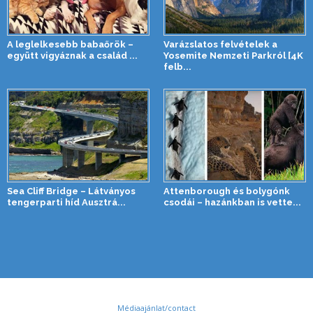
A leglelkesebb babaőrök –
Varázslatos felvételek a
együtt vigyáznak a család ...
Yosemite Nemzeti Parkról [4K
felb...
Sea Cliff Bridge – Látványos
Attenborough és bolygónk
tengerparti híd Ausztrá...
csodái – hazánkban is vette...
Médiaajánlat/contact