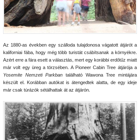
Az 1880-as években egy szálloda tulajdonosa vágatott átjárót a
kaliforniai fába, hogy még több turistát csábítsanak a környékre.
Azért erre a fára esett a választás, mert egy korábbi erdőtűz miatt
már volt egy üreg a törzsében. A Pioneer Cabin Tree átjárója a
Yosemite Nemzeti Parkban
található Wawona Tree mintájára
készült el. Korábban autókat is átengedtek alatta, de egy ideje
már csak túrázók sétálhattak át az átjárón.