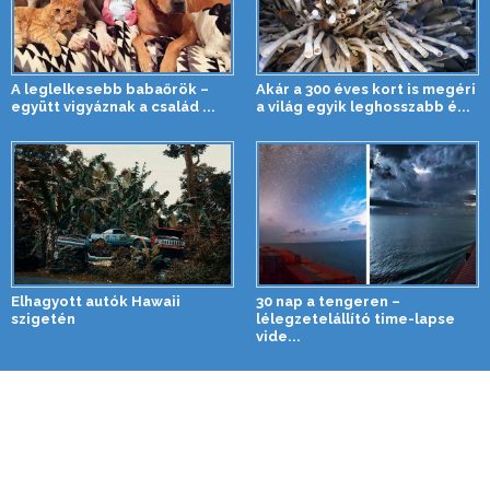
A leglelkesebb babaőrök –
Akár a 300 éves kort is megéri
együtt vigyáznak a család ...
a világ egyik leghosszabb é...
Elhagyott autók Hawaii
30 nap a tengeren –
szigetén
lélegzetelállító time-lapse
vide...