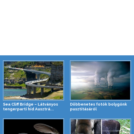
Sea Cliff Bridge – Látványos
Döbbenetes fotók bolygónk
tengerparti híd Ausztrá...
pusztításáról