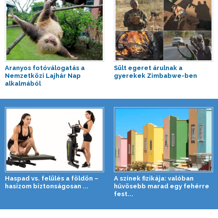
Aranyos fotóválogatás a
Sült egeret árulnak a
Nemzetközi Lajhár Nap
gyerekek Zimbabwe-ben
alkalmából
Haspad vs. felülés a földön –
A színek fizikája: valóban
hasizom biztonságosan ...
hűvösebb marad egy fehérre
fest...