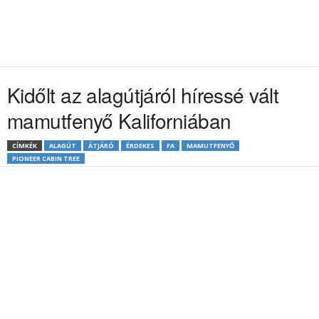
Kidőlt az alagútjáról híressé vált
mamutfenyő Kaliforniában
CÍMKÉK
ALAGÚT
ÁTJÁRÓ
ÉRDEKES
FA
MAMUTFENYŐ
PIONEER CABIN TREE