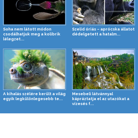
Soha nem látott módon
Szelíd óriás – aprócska állatot
csodálhatjuk meg a kolibrik
dédelgetett a hatalm...
lélegzet...
A kihalás szélére került a világ
Mesebeli látvánnyal
egyik legkülönlegesebb te...
kápráztatja el az utazókat a
vízesés f...