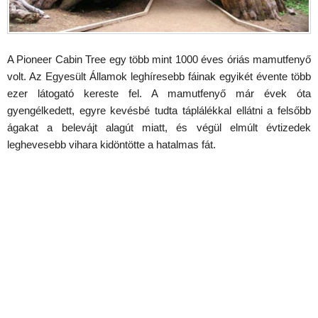
A Pioneer Cabin Tree egy több mint 1000 éves óriás mamutfenyő
volt. Az Egyesült Államok leghíresebb fáinak egyikét évente több
ezer látogató kereste fel. A mamutfenyő már évek óta
gyengélkedett, egyre kevésbé tudta táplálékkal ellátni a felsőbb
ágakat a belevájt alagút miatt, és végül elmúlt évtizedek
leghevesebb vihara kidöntötte a hatalmas fát.