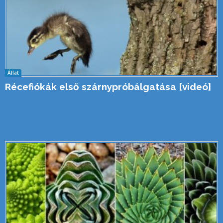
Állat
Récefiókák első szárnypróbálgatása [videó]