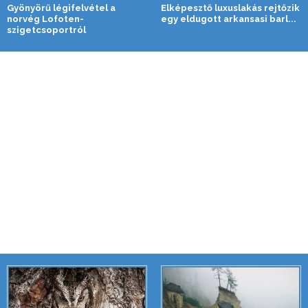
Gyönyörű légifelvétel a
Elképesztő luxuslakás rejtőzik
norvég Lofoten-
egy eldugott arkansasi barl...
szigetcsoportról