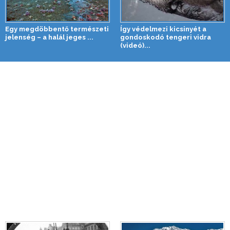
Egy megdöbbentő természeti
Így védelmezi kicsinyét a
jelenség – a halál jeges ...
gondoskodó tengeri vidra
(videó)...