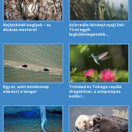
Rejtőzködő baglyok – az
Szürreális látványt nyújt Dél-
álcázás mesterei
Tirol egyik
legkülönlegesebb...
Egy út, amit mindennap
Trinidad és Tobago repülő
eláraszt a tenger
drágakövei, a színpompás
kolibri...