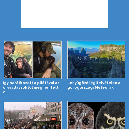
Így barátkozott a pilótával az
Lenyűgöző légifelvételen a
orvvadászoktól megmentett
görögországi Meteorák
c...