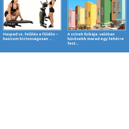
Haspad vs. felülés a földön –
A színek fizikája: valóban
hasizom biztonságosan ...
hűvösebb marad egy fehérre
fest...