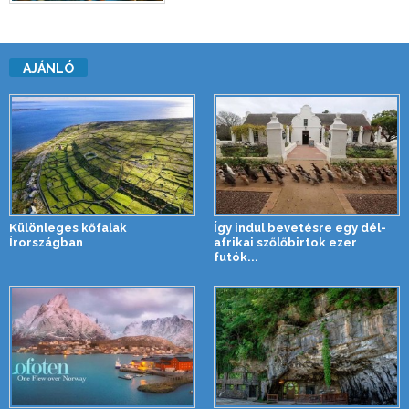
AJÁNLÓ
Különleges kőfalak
Így indul bevetésre egy dél-
Írországban
afrikai szőlőbirtok ezer
futók...