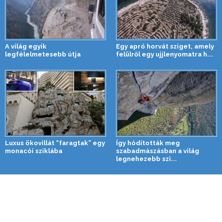
A világ egyik
Egy apró horvát sziget, amely
legfélelmetesebb útja
felülről egy ujjlenyomatra h...
Luxus ökovillát “faragtak” egy
Így hódították meg
monacói sziklába
szabadmászásban a világ
legnehezebb szi...