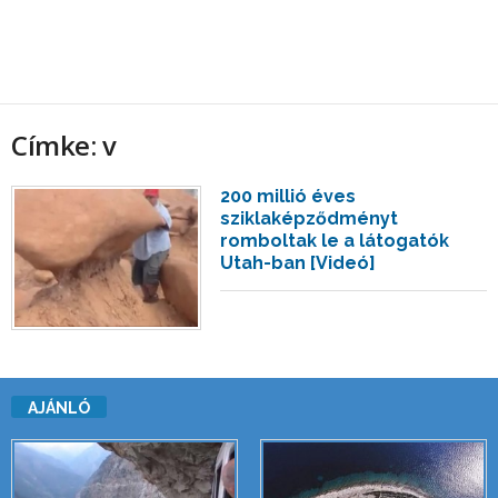
Címke: v
200 millió éves
sziklaképződményt
romboltak le a látogatók
Utah-ban [Videó]
AJÁNLÓ