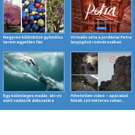
Negyven különböző gyümölcs
Virtuális séta a jordániai Petra
terem egyetlen fán
lenyűgöző romvárosában
Egy különleges madár, aki víz
Hihetetlen videó – apácalúd
alatt vadászik áldozatára
fiókák 120 méteres zuhan...