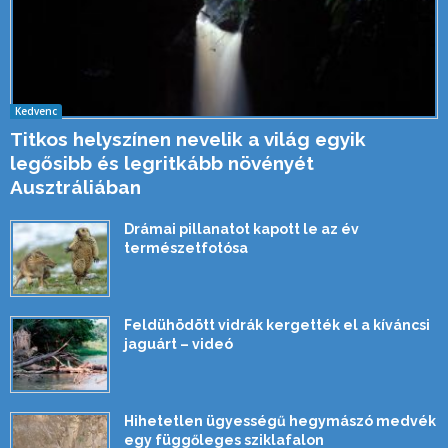
Kedvenc
Titkos helyszínen nevelik a világ egyik
legősibb és legritkább növényét
Ausztráliában
Drámai pillanatot kapott le az év
természetfotósa
Feldühödött vidrák kergették el a kíváncsi
jaguárt – videó
Hihetetlen ügyességű hegymászó medvék
egy függőleges sziklafalon