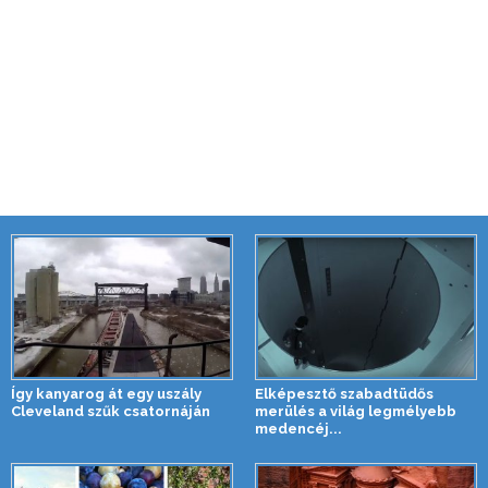
Így kanyarog át egy uszály
Elképesztő szabadtüdős
Cleveland szűk csatornáján
merülés a világ legmélyebb
medencéj...