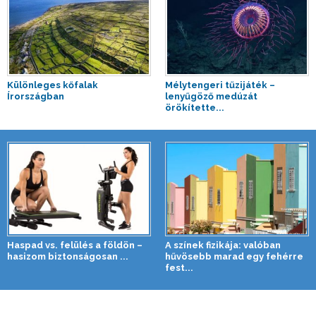
Különleges kőfalak
Mélytengeri tűzijáték –
Írországban
lenyűgöző medúzát
örökítette...
Haspad vs. felülés a földön –
A színek fizikája: valóban
hasizom biztonságosan ...
hűvösebb marad egy fehérre
fest...