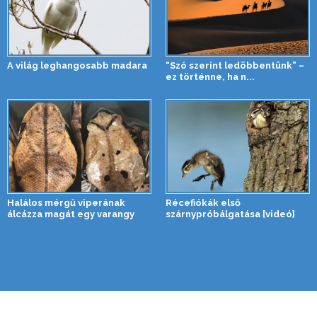
A világ leghangosabb madara
“Szó szerint ledöbbentünk” –
ez történne, ha n...
Halálos mérgű viperának
Récefiókák első
álcázza magát egy varangy
szárnypróbálgatása [videó]