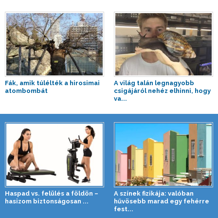
Fák, amik túlélték a hirosimai
A világ talán legnagyobb
atombombát
csigájáról nehéz elhinni, hogy
va...
Haspad vs. felülés a földön –
A színek fizikája: valóban
hasizom biztonságosan ...
hűvösebb marad egy fehérre
fest...