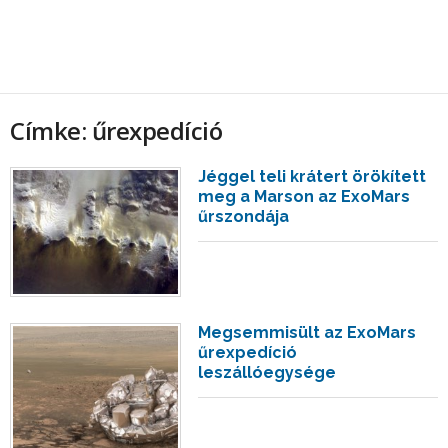
Címke: űrexpedíció
Jéggel teli krátert örökített
meg a Marson az ExoMars
űrszondája
Megsemmisült az ExoMars
űrexpedíció
leszállóegysége