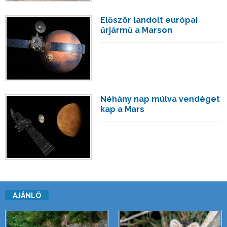
Először landolt európai
űrjármű a Marson
Néhány nap múlva vendéget
kap a Mars
AJÁNLÓ