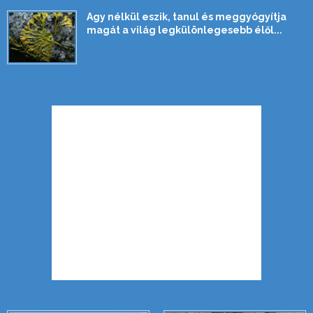
Agy nélkül eszik, tanul és meggyógyítja
magát a világ legkülönlegesebb élől...