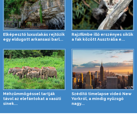
Elképesztő luxuslakás rejtőzik
Rajzfilmbe illő erszényes siklik
egy eldugott arkansasi barl...
a fák között Ausztrália e...
Méhzümmögéssel tartják
Szédítő timelapse videó New
távol az elefántokat a vasúti
Yorkról, a mindig nyüzsgő
sínek...
nagy...