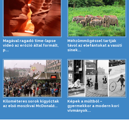
Magával ragadó time-lapse
Méhzümmögéssel tartják
videó az erózió által formált,
távol az elefántokat a vasúti
p...
sínek...
Kilométeres sorok kígyóztak
Képek a múltból –
az első moszkvai McDonald̵...
gyermekkor a modern kori
vívmányok...