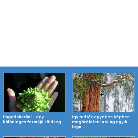
Pagodakarfiol – egy
Így tudták egyetlen képben
különleges formájú zöldség
megörökíteni a világ egyik
legn...