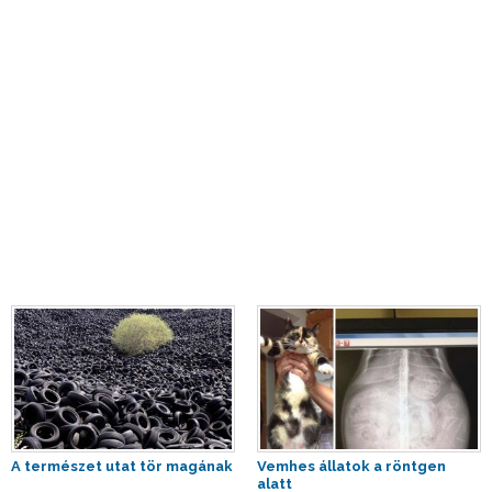
A természet utat tör magának
Vemhes állatok a röntgen
alatt