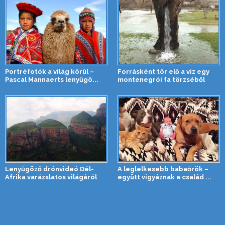
Portréfotók a világ körül –
Forrásként tör elő a víz egy
Pascal Mannaerts lenyűgö...
montenegrói fa törzséből
Lenyűgöző drónvideó Dél-
A leglelkesebb babaőrök –
Afrika varázslatos világáról
együtt vigyáznak a család ...