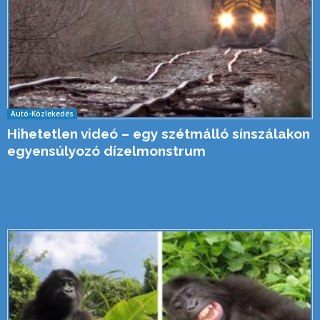
Autó-Közlekedés
Hihetetlen videó – egy szétmálló sínszálakon
egyensúlyozó dízelmonstrum