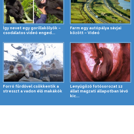
Így nevet egy gorillakölyök –
Farm egy autópálya sávjai
csodálatos videó enged...
között – Videó
Forró fürdővel csökkentik a
Lenyűgöző fotósorozat 12
stresszt a vadon élő makákók
állat magzati állapotban lévő
kic...