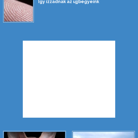
Így izzadnak az ujjbegyeink