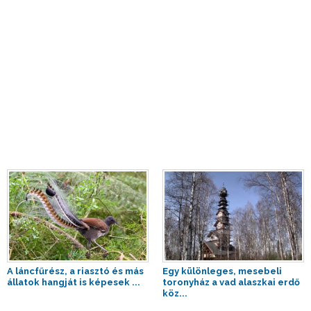
A láncfűrész, a riasztó és más
Egy különleges, mesebeli
állatok hangját is képesek ...
toronyház a vad alaszkai erdő
köz...