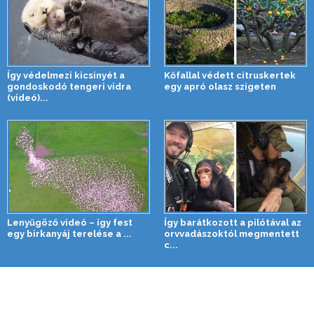
Így védelmezi kicsinyét a
Kőfallal védett citruskertek
gondoskodó tengeri vidra
egy apró olasz szigeten
(videó)...
Lenyűgöző videó – így fest
Így barátkozott a pilótával az
egy birkanyáj terelése a ...
orvvadászoktól megmentett
c...