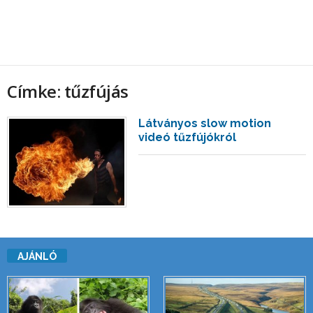
Címke: tűzfújás
Látványos slow motion
videó tűzfújókról
AJÁNLÓ