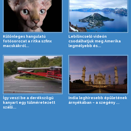
Különleges hangulatú
Lebilincselő videón
fotósorozat a ritka szfinx
csodálhatjuk meg Amerika
macskákról...
legmélyebb és...
Így veszi be a derékszögű
India leghíresebb épületének
kanyart egy túlméretezett
árnyékában – a szegény ...
szállí...