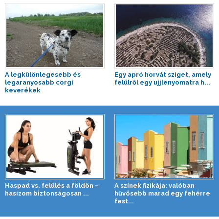
A legkülönlegesebb és
Egy apró horvát sziget, amely
legaranyosabb corgi
felülről egy ujjlenyomatra h...
keverékek
Haspad vs. felülés a földön –
A színek fizikája: valóban
hasizom biztonságosan ...
hűvösebb marad egy fehérre
fest...