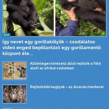
Állat
Így nevet egy gorillakölyök – csodálatos
videó enged bepillantást egy gorillamentő
központ éle...
Különleges kinézetű állat rejtőzik a föld
alatt az afrikai vadonban
Rejtőzködő baglyok – az álcázás mesterei