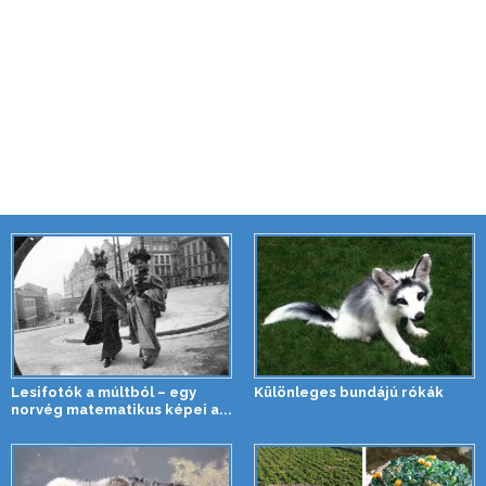
Lesifotók a múltból – egy
Különleges bundájú rókák
norvég matematikus képei a...