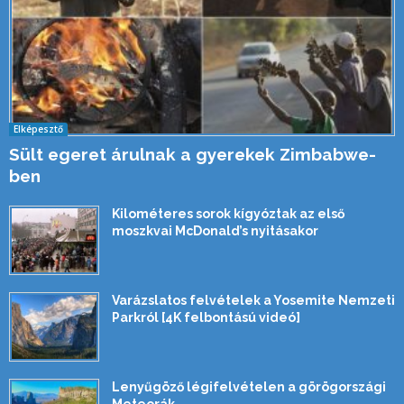
Elképesztő
Sült egeret árulnak a gyerekek Zimbabwe-
ben
Kilométeres sorok kígyóztak az első
moszkvai McDonald’s nyitásakor
Varázslatos felvételek a Yosemite Nemzeti
Parkról [4K felbontású videó]
Lenyűgöző légifelvételen a görögországi