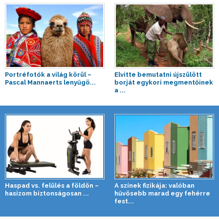
Portréfotók a világ körül –
Elvitte bemutatni újszülött
Pascal Mannaerts lenyűgö...
borját egykori megmentőinek
a ...
Haspad vs. felülés a földön –
A színek fizikája: valóban
hasizom biztonságosan ...
hűvösebb marad egy fehérre
fest...