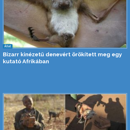
Állat
Bizarr kinézetű denevért örökített meg egy
kutató Afrikában