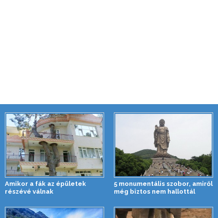
Amikor a fák az épületek
5 monumentális szobor, amiről
részévé válnak
még biztos nem hallottál