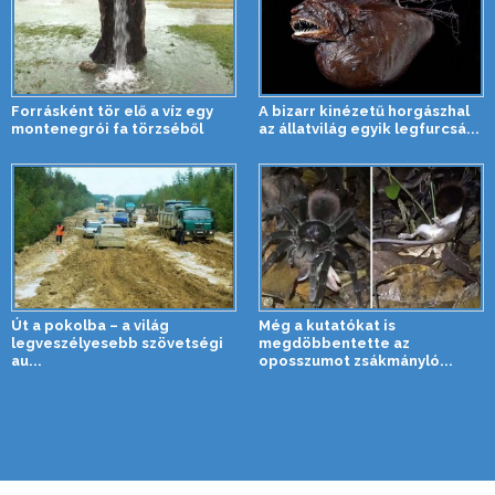
Forrásként tör elő a víz egy
A bizarr kinézetű horgászhal
montenegrói fa törzséből
az állatvilág egyik legfurcsá...
Út a pokolba – a világ
Még a kutatókat is
legveszélyesebb szövetségi
megdöbbentette az
au...
oposszumot zsákmányló...