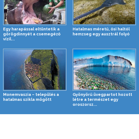
Egy harapással eltüntetik a
Hatalmas méretű, ősi haltól
görögdinnyét a csemegéző
hemzseg egy ausztrál folyó
vízil...
Monemvaszia – település a
Gyönyörű üvegpartot hozott
hatalmas szikla mögött
létre a természet egy
oroszorsz...