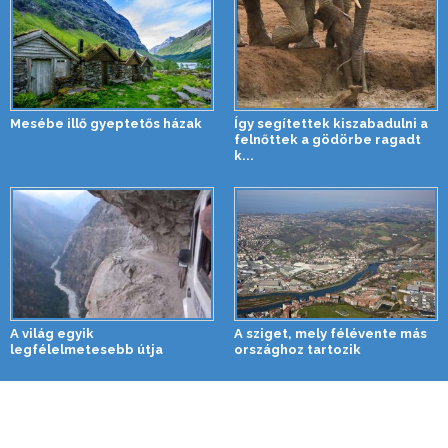
Mesébe illő gyeptetős házak
Így segítettek kiszabadulni a
felnőttek a gödörbe ragadt
k...
A világ egyik
A sziget, mely félévente más
legfélelmetesebb útja
országhoz tartozik