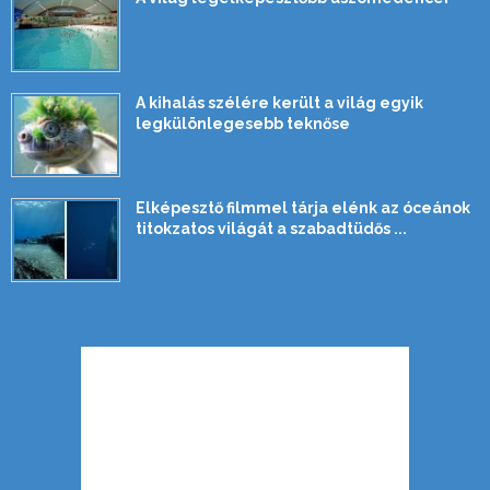
A kihalás szélére került a világ egyik
legkülönlegesebb teknőse
Elképesztő filmmel tárja elénk az óceánok
titokzatos világát a szabadtüdős ...