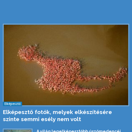
Elképesztő
Elképesztő fotók, melyek elkészítésére
szinte semmi esély nem volt
A világ legelképesztőbb úszómedencéi