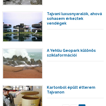
Tajvani luxusnyaralók, ahová
sohasem érkeztek
vendégek
A Yehliu Geopark különös
sziklaformációi
Kartonból épült étterem
Tajvanon