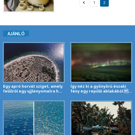
1
2
AJÁNLÓ
Egy apró horvát sziget, amely
Így néz ki a gyönyörű északi
felülről egy ujjlenyomatra h...
fény egy repülő ablakából ...