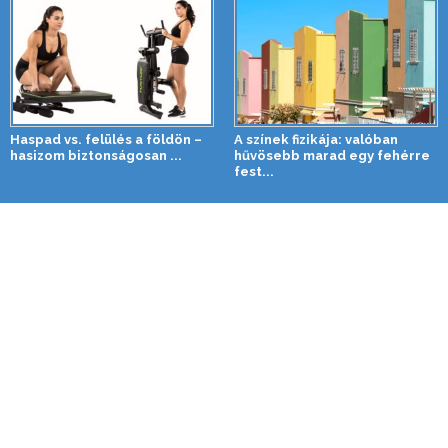
Haspad vs. felülés a földön –
A színek fizikája: valóban
hasizom biztonságosan ...
hűvösebb marad egy fehérre
fest...