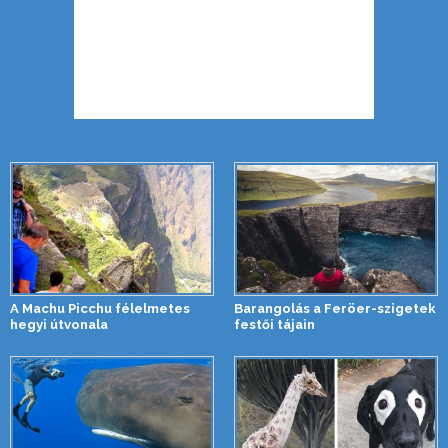
A Machu Picchu félelmetes
Barangolás a Feröer-szigetek
hegyi útvonala
festői tájain