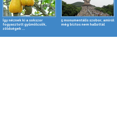
Így néznek ki a sokszor
5 monumentális szobor, amiről
fogyasztott gyümölcsök,
még biztos nem hallottál
zöldségek ...