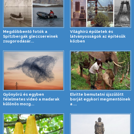
Megdöbbentő fotók a
Világhírű épületek és
Spitzbergák gleccsereinek
látványosságok az építésük
zsugorodásár...
közben
Gyönyörű és egyben
Elvitte bemutatni újszülött
félelmetes videó a madarak
borját egykori megmentőinek
különös mozg...
a ...