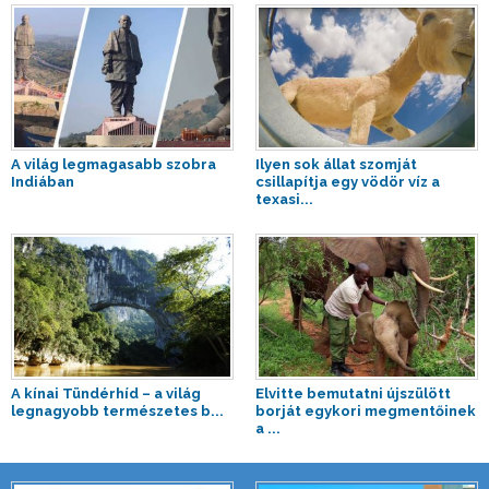
A világ legmagasabb szobra
Ilyen sok állat szomját
Indiában
csillapítja egy vödör víz a
texasi...
A kínai Tündérhíd – a világ
Elvitte bemutatni újszülött
legnagyobb természetes b...
borját egykori megmentőinek
a ...