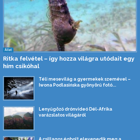
Állat
Ritka felvétel – így hozza világra utódait egy
hím csikóhal
Téli mesevilág a gyermekek szemével –
Iwona Podlasińska gyönyörű fotó...
Lenyűgöző drónvideó Dél-Afrika
varázslatos világáról
A csillagos égbolt elevenedik meg a