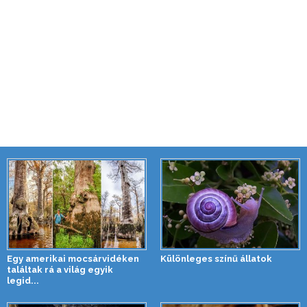
Egy amerikai mocsárvidéken
Különleges színű állatok
találtak rá a világ egyik
legid...