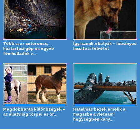
Több száz autóroncs,
Így isznak a kutyák – látványos
háztartási gép és egyéb
lassított felvétel
fémhulladék v...
Megdöbbentő különbségek –
Hatalmas kezek emelik a
az állatvilág törpéi és ór...
magasba a vietnami
hegységben kany...