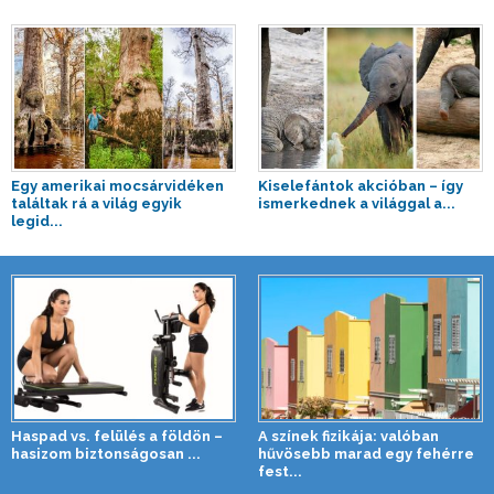
Egy amerikai mocsárvidéken
Kiselefántok akcióban – így
találtak rá a világ egyik
ismerkednek a világgal a...
legid...
Haspad vs. felülés a földön –
A színek fizikája: valóban
hasizom biztonságosan ...
hűvösebb marad egy fehérre
fest...