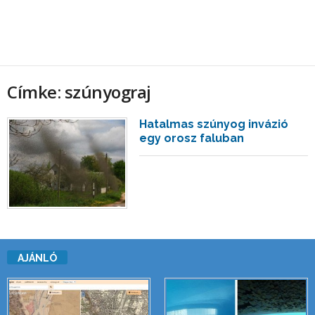
Címke: szúnyograj
Hatalmas szúnyog invázió
egy orosz faluban
AJÁNLÓ