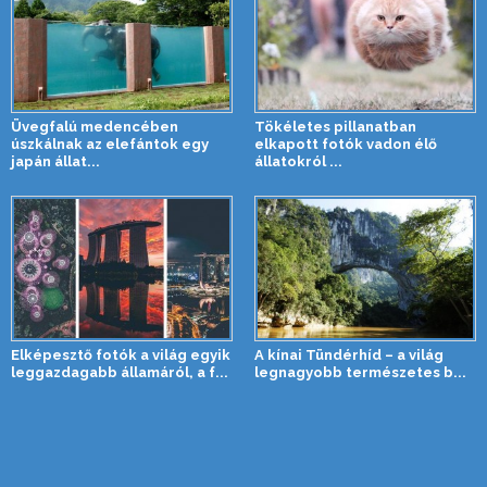
Üvegfalú medencében
Tökéletes pillanatban
úszkálnak az elefántok egy
elkapott fotók vadon élő
japán állat...
állatokról ...
Elképesztő fotók a világ egyik
A kínai Tündérhíd – a világ
leggazdagabb államáról, a f...
legnagyobb természetes b...