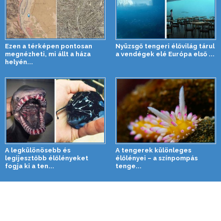
Ezen a térképen pontosan
Nyüzsgő tengeri élővilág tárul
megnézheti, mi állt a háza
a vendégek elé Európa első ...
helyén...
A legkülönösebb és
A tengerek különleges
legijesztőbb élőlényeket
élőlényei – a színpompás
fogja ki a ten...
tenge...