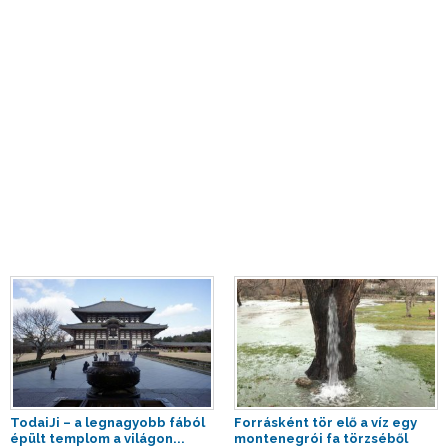
TodaiJi – a legnagyobb fából
Forrásként tör elő a víz egy
épült templom a világon...
montenegrói fa törzséből