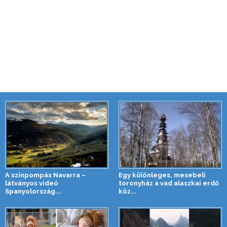
A színpompás Navarra –
Egy különleges, mesebeli
látványos videó
toronyház a vad alaszkai erdő
Spanyolország...
köz...