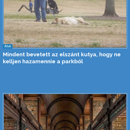
Állat
Mindent bevetett az elszánt kutya, hogy ne
kelljen hazamennie a parkból