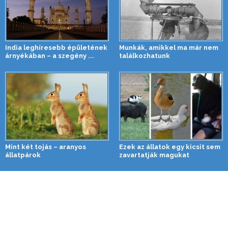
India leghíresebb épületének
Munkák, amikkel ma már nem
árnyékában – a szegény ...
találkozhatunk
Mint két tojás – aranyos
Ezek az állatok egy kicsit sem
állatpárok
zavartatják magukat