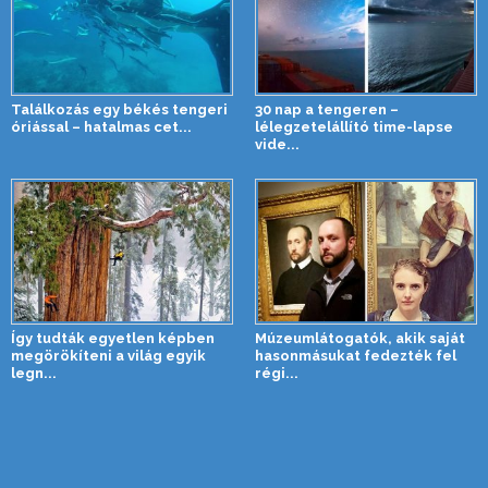
Találkozás egy békés tengeri
30 nap a tengeren –
óriással – hatalmas cet...
lélegzetelállító time-lapse
vide...
Így tudták egyetlen képben
Múzeumlátogatók, akik saját
megörökíteni a világ egyik
hasonmásukat fedezték fel
legn...
régi...