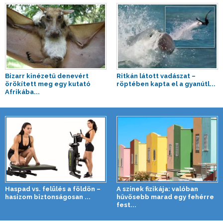
Bizarr kinézetű denevért
Ritkán látott vadászat –
örökített meg egy kutató
röptében kapta el a gyanútl...
Afrikába...
Haspad vs. felülés a földön –
A színek fizikája: valóban
hasizom biztonságosan ...
hűvösebb marad egy fehérre
fest...