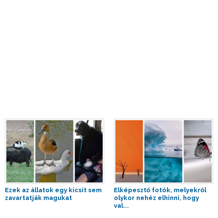
Ezek az állatok egy kicsit sem
Elképesztő fotók, melyekről
zavartatják magukat
olykor nehéz elhinni, hogy
val...