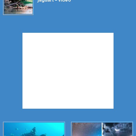
jaguárt – videó