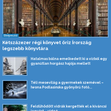
Elképesztő
Kétszázezer régi könyvet őriz Írország
legszebb könyvtára
Hatalmas bálna emelkedett ki a vízből egy
gyanútlan horgász hajója mellett
Téli mesevilág a gyermekek szemével –
Iwona Podlasińska gyönyörű fotó...
Feldühödött vidrák kergették el a kíváncsi