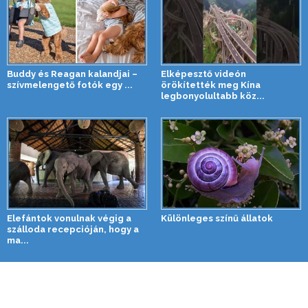
Buddy és Reagan kalandjai –
Elképesztő videón
szívmelengető fotók egy ...
örökítették meg Kína
legbonyolultabb köz...
Elefántok vonulnak végig a
Különleges színű állatok
szálloda recepcióján, hogy a
ma...