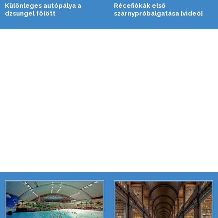
Különleges autópálya a
Récefiókák első
dzsungel fölött
szárnypróbálgatása [videó]