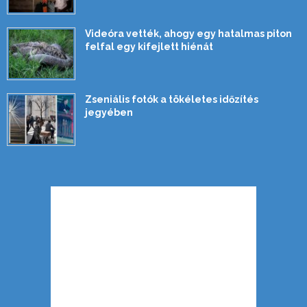
Videóra vették, ahogy egy hatalmas piton
felfal egy kifejlett hiénát
Zseniális fotók a tökéletes időzítés
jegyében