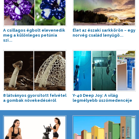
A csillagos égbolt elevenedik
Élet az északi sarkkörön – egy
meg a különleges petúnia
norvég család lenyűgö...
szi...
8 látványos gyorsított felvétel
Y-40 Deep Joy: A világ
a gombák növekedéséről
legmélyebb úszómedencéje