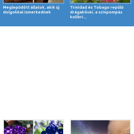
Meglepődött állatok, akik új
Trinidad és Tobago repülő
dolgokkal ismerkednek
drágakövei, a színpompás
kolibri...