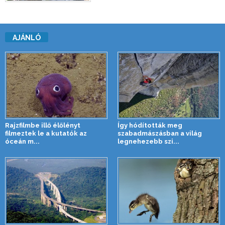
AJÁNLÓ
Rajzfilmbe illő élőlényt
Így hódították meg
filmeztek le a kutatók az
szabadmászásban a világ
óceán m...
legnehezebb szi...