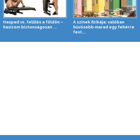
Haspad vs. felülés a földön –
A színek fizikája: valóban
hasizom biztonságosan ...
hűvösebb marad egy fehérre
fest...