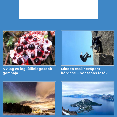
A világ 20 legkülönlegesebb
Minden csak nézőpont
gombája
kérdése – becsapós fotók