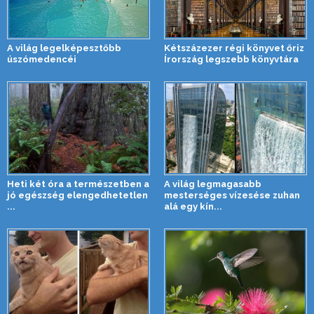
A világ legelképesztőbb
Kétszázezer régi könyvet őriz
úszómedencéi
Írország legszebb könyvtára
Heti két óra a természetben a
A világ legmagasabb
jó egészség elengedhetetlen
mesterséges vízesése zuhan
...
alá egy kín...