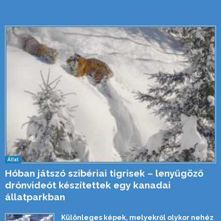
Állat
Hóban játszó szibériai tigrisek – lenyűgöző
drónvideót készítettek egy kanadai
állatparkban
Különleges képek, melyekről olykor nehéz