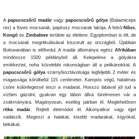
A
papucscsőrű madár
vagy
papucscsőrű gólya
(Balaeniceps
rex) a füves mocsarak, papirusz mocsarak lakója. A felső-
Nílus
,
Kongó
és
Zimbabwe
területe az élettere. Egyiptomban is élt, de
a mocsarak megritkulásával kiszorult az országból. Újabban
Botswanában is előfordul. A madár állománya egész
Afrikában
mindössze 1500 példányból áll. Kelepelése a gólyákra
emlékeztet, noha közelebbi rokonságban áll a pelikánokkal. A
papucscsőrű gólya
szárnyfesztávolsága legfeljebb 2 méter és
magassága körülbelül 115 centiméter. Kampós végű, hatalmas
csőre különlegessé teszi a madarat. Hosszú lábával jól tud a
vízben gázolni; gyakran egy lábon állva türelmesen vár a
zsákmányára. Magányosan, esetleg párban él. Meglehetősen
ritka madár
. Rejtett életmódot él. Alkonyatkor vagy éjjel
vadászik. Megeszi a halakat, kisebb madarakat, kígyókat,
békákat.