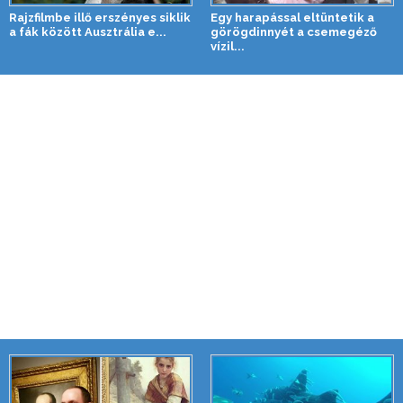
Rajzfilmbe illő erszényes siklik
Egy harapással eltüntetik a
a fák között Ausztrália e...
görögdinnyét a csemegéző
vízil...