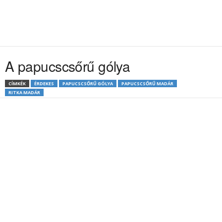
A papucscsőrű gólya
CÍMKÉK
ÉRDEKES
PAPUCSCSŐRŰ GÓLYA
PAPUCSCSŐRŰ MADÁR
RITKA MADÁR