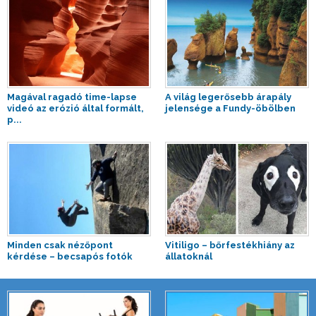
Magával ragadó time-lapse
A világ legerősebb árapály
videó az erózió által formált,
jelensége a Fundy-öbölben
p...
Minden csak nézőpont
Vitiligo – bőrfestékhiány az
kérdése – becsapós fotók
állatoknál