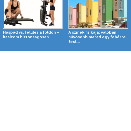
Haspad vs. felülés a földön –
A színek fizikája: valóban
hasizom biztonságosan ...
hűvösebb marad egy fehérre
fest...