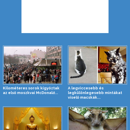
Kilométeres sorok kígyóztak
A legviccesebb és
az első moszkvai McDonald̵...
legkülönlegesebb mintákat
viselő macskák...