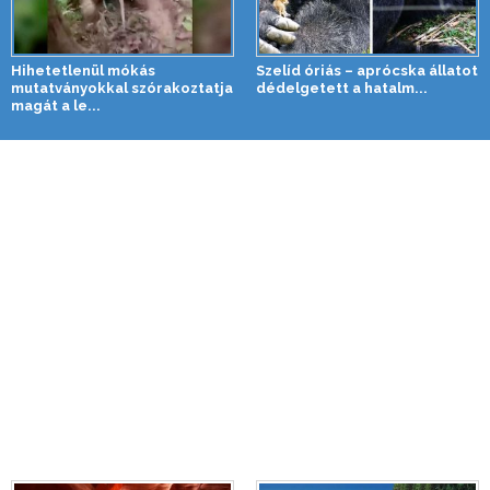
Hihetetlenül mókás
Szelíd óriás – aprócska állatot
mutatványokkal szórakoztatja
dédelgetett a hatalm...
magát a le...