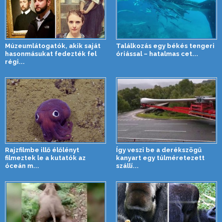
Múzeumlátogatók, akik saját
Találkozás egy békés tengeri
hasonmásukat fedezték fel
óriással – hatalmas cet...
régi...
Rajzfilmbe illő élőlényt
Így veszi be a derékszögű
filmeztek le a kutatók az
kanyart egy túlméretezett
óceán m...
szállí...