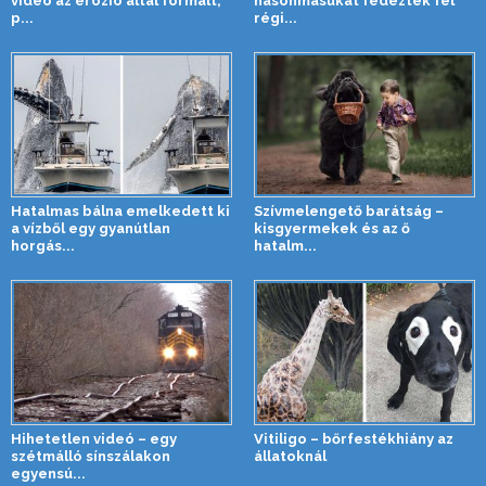
videó az erózió által formált,
hasonmásukat fedezték fel
p...
régi...
Hatalmas bálna emelkedett ki
Szívmelengető barátság –
a vízből egy gyanútlan
kisgyermekek és az ő
horgás...
hatalm...
Hihetetlen videó – egy
Vitiligo – bőrfestékhiány az
szétmálló sínszálakon
állatoknál
egyensú...