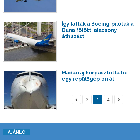
Így látták a Boeing-pilóták a
Duna fölötti alacsony
áthúzást
Madárraj horpasztotta be
egy repülőgép orrát
2
3
4
AJÁNLÓ