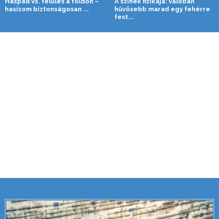
Haspad vs. felülés a földön –
A színek fizikája: valóban
hasizom biztonságosan ...
hűvösebb marad egy fehérre
fest...