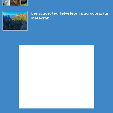
Lenyűgöző légifelvételen a görögországi
Meteorák