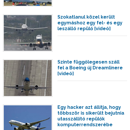
Szokatlanul közel került
egymáshoz egy fel- és egy
leszálló repülő [videó]
Szinte függőlegesen száll
fel a Boeing új Dreamlinere
[videó]
Egy hacker azt állítja, hogy
többször is sikerült bejutnia
utasszállító repülők
komputerrendszerébe