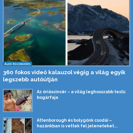
Autó-Közlekedés
360 fokos videó kalauzol végig a világ egyik
legszebb autóútján
Az óriáscincér – a világ leghosszabb testű
bogárfaja
Attenborough és bolygónk csodái –
hazánkban is vettek fel jeleneteket...