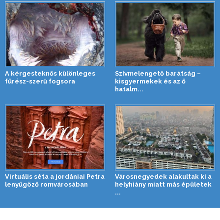
A kérgesteknős különleges
Szívmelengető barátság –
fűrész-szerű fogsora
kisgyermekek és az ő
hatalm...
Virtuális séta a jordániai Petra
Városnegyedek alakultak ki a
lenyűgöző romvárosában
helyhiány miatt más épületek
...