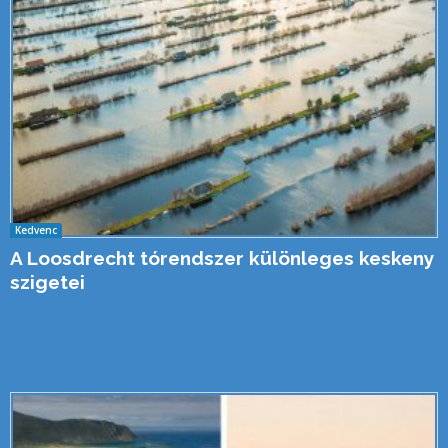
Kedvenc
A Loosdrecht tórendszer különleges keskeny
szigetei