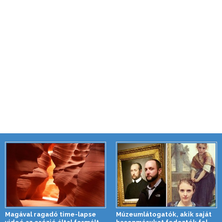
Magával ragadó time-lapse
Múzeumlátogatók, akik saját