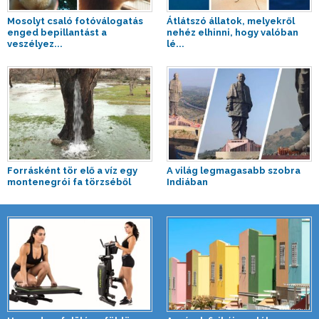
Mosolyt csaló fotóválogatás
Átlátszó állatok, melyekről
enged bepillantást a
nehéz elhinni, hogy valóban
veszélyez...
lé...
Forrásként tör elő a víz egy
A világ legmagasabb szobra
montenegrói fa törzséből
Indiában