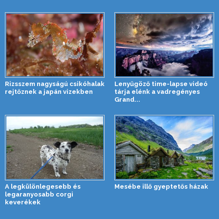
Rizsszem nagyságú csikóhalak
Lenyűgöző time-lapse videó
rejtőznek a japán vizekben
tárja elénk a vadregényes
Grand...
A legkülönlegesebb és
Mesébe illő gyeptetős házak
legaranyosabb corgi
keverékek