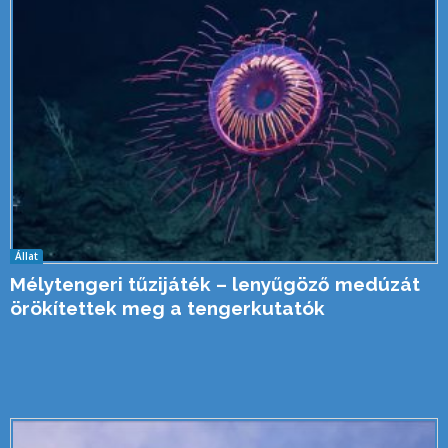
Állat
Mélytengeri tűzijáték – lenyűgöző medúzát
örökítettek meg a tengerkutatók