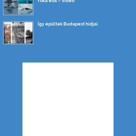
fóka elől – Videó
Így épültek Budapest hídjai