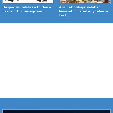
Haspad vs. felülés a földön –
A színek fizikája: valóban
hasizom biztonságosan ...
hűvösebb marad egy fehérre
fest...