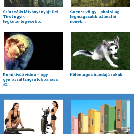
Szürreális látványt nyújt Dél-
Cocora völgy – ahol világ
Tirol egyik
legmagasabb pálmafái
legkülönlegesebb...
nőnek...
Rendkívüli videó – egy
Különleges bundájú rókák
gyufaszál lángra lobbanása
sz...