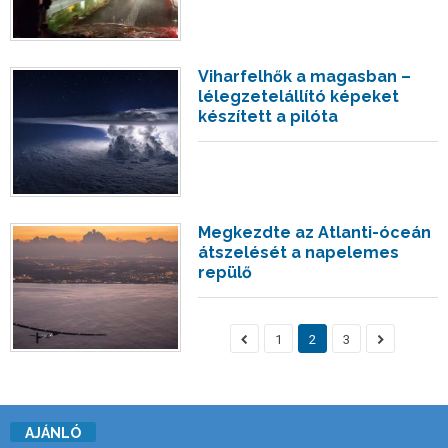
Viharfelhők a magasban –
lélegzetelállító képeket
készített a pilóta
Megkezdte az Atlanti-óceán
átszelését a napelemes
repülő
1
2
3
AJÁNLÓ