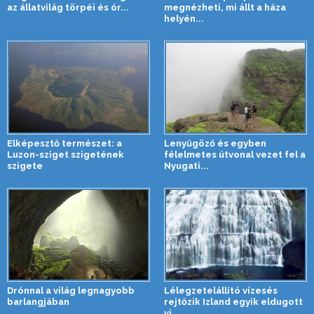
az állatvilág törpéi és ór...
megnézheti, mi állt a háza
helyén...
Elképesztő természet: a
Lenyűgöző és egyben
Luzon-sziget szigetének
félelmetes útvonal vezet fel a
szigete
Nyugati...
Drónnal a világ legnagyobb
Lélegzetelállító vízesés
barlangjában
rejtőzik Izland egyik eldugott
vi...