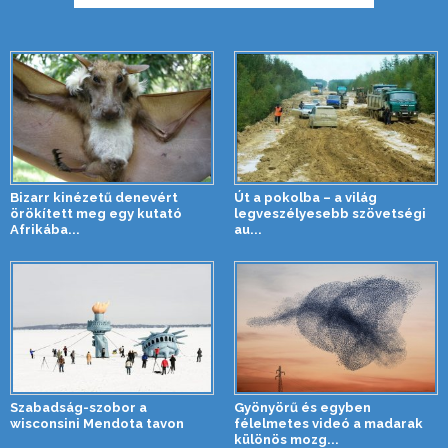
Bizarr kinézetű denevért
Út a pokolba – a világ
örökített meg egy kutató
legveszélyesebb szövetségi
Afrikába...
au...
Szabadság-szobor a
Gyönyörű és egyben
wisconsini Mendota tavon
félelmetes videó a madarak
különös mozg...