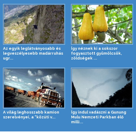
Az egyik leglátványosabb és
Így néznek ki a sokszor
legveszélyesebb madárruhás
fogyasztott gyümölcsök,
ugr...
zöldségek ...
A világ leghosszabb kamion
Így indul vadászni a Gunung
szerelvényei, a “közúti v...
Mulu Nemzeti Parkban élő
milli...