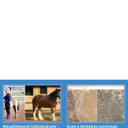
Megdöbbentő különbségek –
Ezen a térképen pontosan