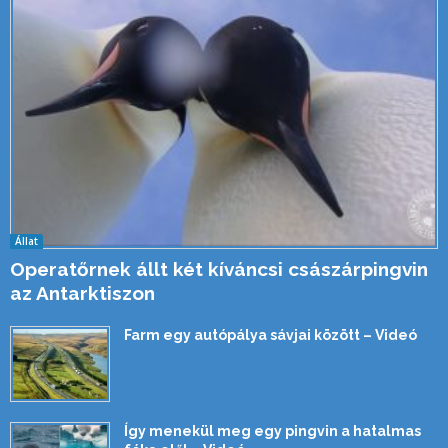
Állat
Operatőrnek állt két kíváncsi császárpingvin
az Antarktiszon
Farm egy autópálya sávjai között – Videó
Így menekül meg egy pingvin a hatalmas