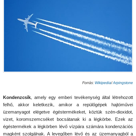
Forrás:
Wikipedia
/
Arpingstone
Kondenzcsík
, amely egy emberi tevékenység által létrehozott
felhő, akkor keletkezik, amikor a repülőgépek hajtóművei
üzemanyagot elégetve égéstermékeket, köztük szén-dioxidot,
vizet, koromszemcséket bocsátanak ki a légkörbe. Ezek az
égéstermékek a légkörben lévő vízpára számára kondenzációs
magként szolgálnak. A levegőben lévő és az üzemanyagból a