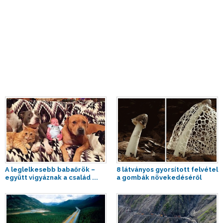
A leglelkesebb babaőrök –
8 látványos gyorsított felvétel
együtt vigyáznak a család ...
a gombák növekedéséről