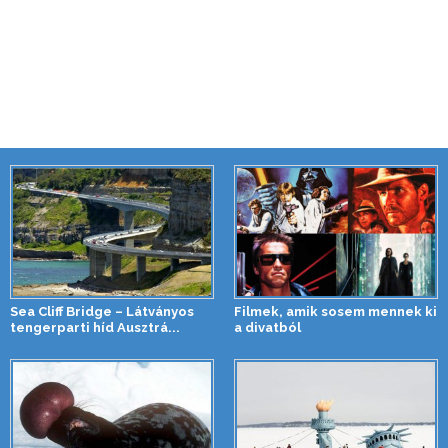
Sea Cliff Bridge – Látványos
Filmek, amik sosem mennek ki
tengerparti híd Ausztrá...
a divatból