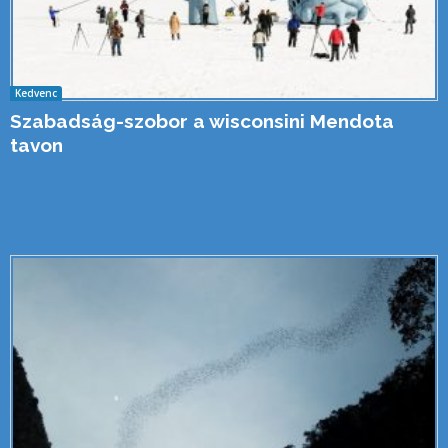
Kedvenc
Szabadság-szobor a wisconsini Mendota
tavon