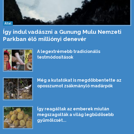
Állat
Így indul vadászni a Gunung Mulu Nemzeti
Parkban élő milliónyi denevér
A legextrémebb tradicionális
testmódosítások
Még a kutatókat is megdöbbentette az
oposszumot zsákmányló madárpók
Így reagáltak az emberek miután
megszagolták a világ legbüdösebb
gyümölcsét...