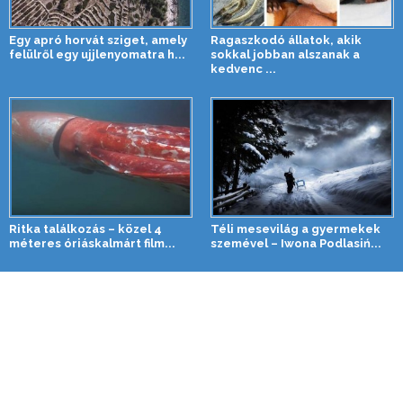
Egy apró horvát sziget, amely
Ragaszkodó állatok, akik
felülről egy ujjlenyomatra h...
sokkal jobban alszanak a
kedvenc ...
Ritka találkozás – közel 4
Téli mesevilág a gyermekek
méteres óriáskalmárt film...
szemével – Iwona Podlasiń...