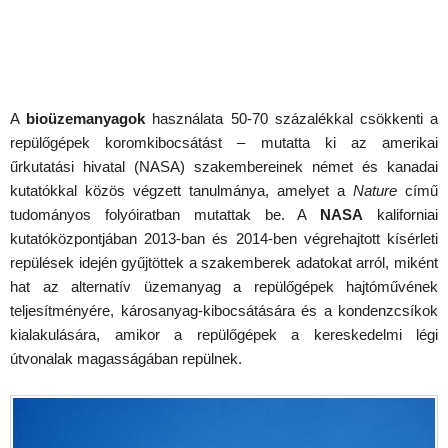
A
bioüzemanyagok
használata 50-70 százalékkal csökkenti a
repülőgépek koromkibocsátást – mutatta ki az amerikai
űrkutatási hivatal (NASA) szakembereinek német és kanadai
kutatókkal közös végzett tanulmánya, amelyet a
Nature
című
tudományos folyóiratban mutattak be. A
NASA
kaliforniai
kutatóközpontjában 2013-ban és 2014-ben végrehajtott kísérleti
repülések idején gyűjtöttek a szakemberek adatokat arról, miként
hat az alternatív üzemanyag a repülőgépek hajtóművének
teljesítményére, károsanyag-kibocsátására és a kondenzcsíkok
kialakulására, amikor a repülőgépek a kereskedelmi légi
útvonalak magasságában repülnek.