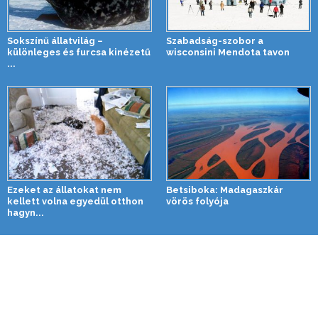
Sokszínű állatvilág –
Szabadság-szobor a
különleges és furcsa kinézetű
wisconsini Mendota tavon
...
Ezeket az állatokat nem
Betsiboka: Madagaszkár
kellett volna egyedül otthon
vörös folyója
hagyn...