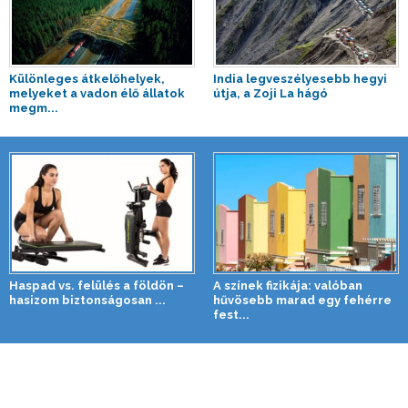
Különleges átkelőhelyek,
India legveszélyesebb hegyi
melyeket a vadon élő állatok
útja, a Zoji La hágó
megm...
Haspad vs. felülés a földön –
A színek fizikája: valóban
hasizom biztonságosan ...
hűvösebb marad egy fehérre
fest...