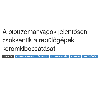
A bioüzemanyagok jelentősen
csökkentik a repülőgépek
koromkibocsátását
CÍMKÉK
BIOÜZEMANYAG
ÉRDEKES
KONDENZCSÍK
REPÜLŐ
REPÜLŐGÉP