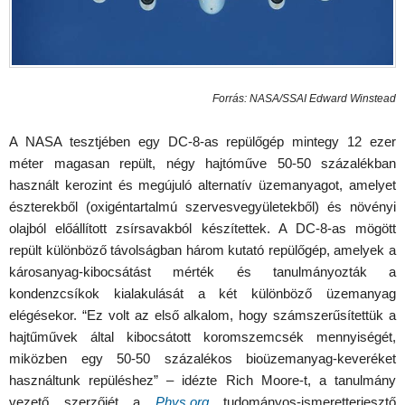
Forrás: NASA/SSAI Edward Winstead
A NASA tesztjében egy DC-8-as repülőgép mintegy 12 ezer
méter magasan repült, négy hajtóműve 50-50 százalékban
használt kerozint és megújuló alternatív üzemanyagot, amelyet
észterekből (oxigéntartalmú szervesvegyületekből) és növényi
olajból előállított zsírsavakból készítettek. A DC-8-as mögött
repült különböző távolságban három kutató repülőgép, amelyek a
károsanyag-kibocsátást mérték és tanulmányozták a
kondenzcsíkok kialakulását a két különböző üzemanyag
elégésekor. “Ez volt az első alkalom, hogy számszerűsítettük a
hajtűművek által kibocsátott koromszemcsék mennyiségét,
miközben egy 50-50 százalékos bioüzemanyag-keveréket
használtunk repüléshez” – idézte Rich Moore-t, a tanulmány
vezető szerzőjét a
Phys.org
tudományos-ismeretterjesztő