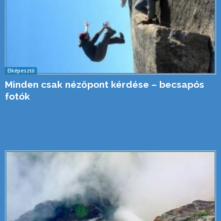
Elképesztő
Minden csak nézőpont kérdése – becsapós
fotók