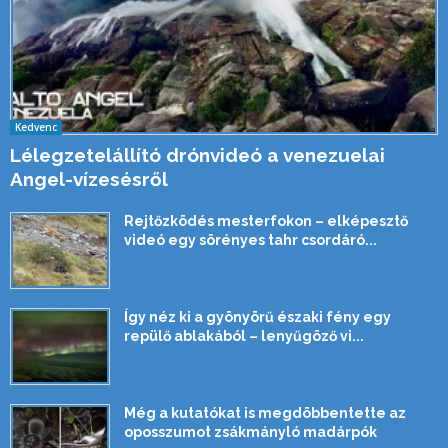
Kedvenc
Lélegzetelállító drónvideó a venezuelai
Angel-vízesésről
Rejtőzködés mesterfokon – elképesztő
videó egy sörényes tahr csordáró...
Így néz ki a gyönyörű északi fény egy
repülő ablakából – lenyűgöző vi...
Még a kutatókat is megdöbbentette az
oposszumot zsákmányló madárpók