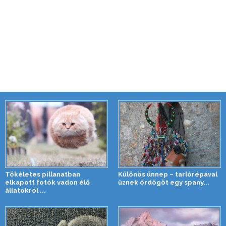
Tökéletes pillanatban
Különös ünnep – tarlórépával
elkapott fotók vadon élő
űznek ördögöt egy spany...
állatokról ...