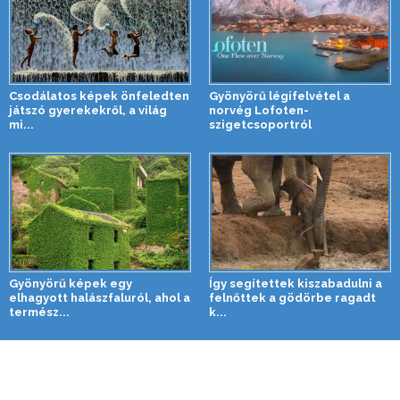
Csodálatos képek önfeledten
Gyönyörű légifelvétel a
játszó gyerekekről, a világ
norvég Lofoten-
mi...
szigetcsoportról
Gyönyörű képek egy
Így segítettek kiszabadulni a
elhagyott halászfaluról, ahol a
felnőttek a gödörbe ragadt
termész...
k...