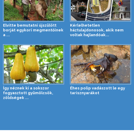
Elvitte bemutatni újszülött
Kérlelhetetlen
borját egykori megmentőinek
háztulajdonosok, akik nem
a ...
voltak hajlandóak...
Így néznek ki a sokszor
Éhes polip vadászott le egy
fogyasztott gyümölcsök,
tarisznyarákot
zöldségek ...