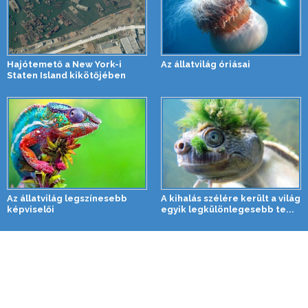
Hajótemető a New York-i
Az állatvilág óriásai
Staten Island kikötőjében
Az állatvilág legszínesebb
A kihalás szélére került a világ
képviselői
egyik legkülönlegesebb te...