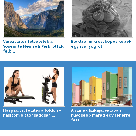
Varázslatos felvételek a
Elektronmikroszkópos képek
Yosemite Nemzeti Parkról [4K
egy szúnyogról
felb...
Haspad vs. felülés a földön –
A színek fizikája: valóban
hasizom biztonságosan ...
hűvösebb marad egy fehérre
fest...