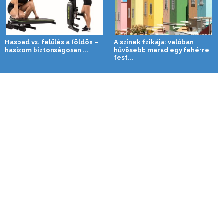
Haspad vs. felülés a földön –
A színek fizikája: valóban
hasizom biztonságosan ...
hűvösebb marad egy fehérre
fest...