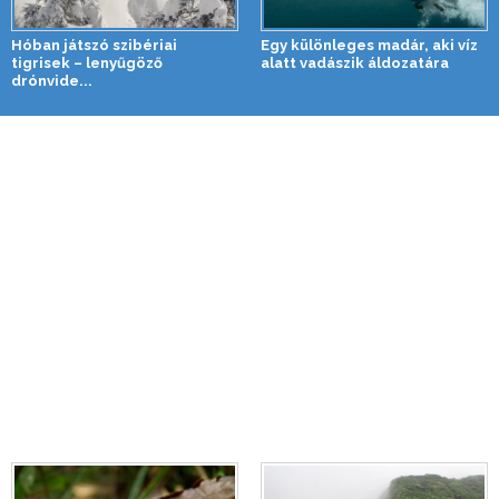
Hóban játszó szibériai
Egy különleges madár, aki víz
tigrisek – lenyűgöző
alatt vadászik áldozatára
drónvide...