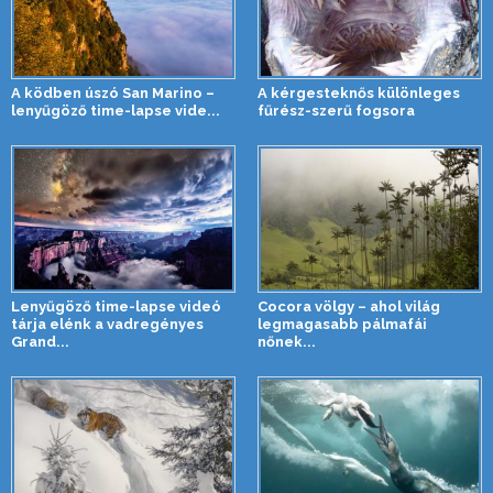
A ködben úszó San Marino –
A kérgesteknős különleges
lenyűgöző time-lapse vide...
fűrész-szerű fogsora
Lenyűgöző time-lapse videó
Cocora völgy – ahol világ
tárja elénk a vadregényes
legmagasabb pálmafái
Grand...
nőnek...