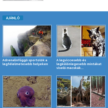
AJÁNLÓ
Adrenalinfüggő sportolók a
A legviccesebb és
legfélelmetesebb helyeken
legkülönlegesebb mintákat
viselő macskák...