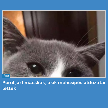
Állat
Pórul járt macskák, akik méhcsípés áldozatai
lettek