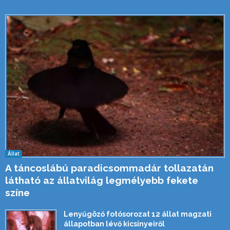
Állat
A táncoslábú paradicsommadár tollazatán
látható az állatvilág legmélyebb fekete
színe
Lenyűgöző fotósorozat 12 állat magzati
állapotban lévő kicsinyeiről