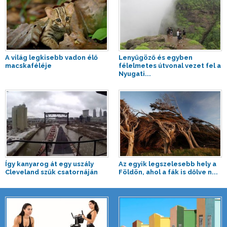
A világ legkisebb vadon élő
Lenyűgöző és egyben
macskaféléje
félelmetes útvonal vezet fel a
Nyugati...
Így kanyarog át egy uszály
Az egyik legszelesebb hely a
Cleveland szűk csatornáján
Földön, ahol a fák is dőlve n...