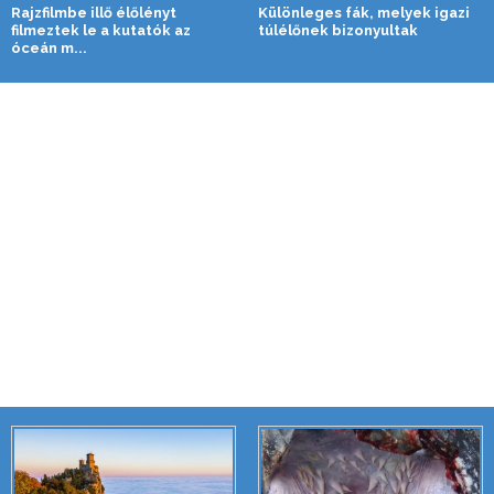
Rajzfilmbe illő élőlényt
Különleges fák, melyek igazi
filmeztek le a kutatók az
túlélőnek bizonyultak
óceán m...