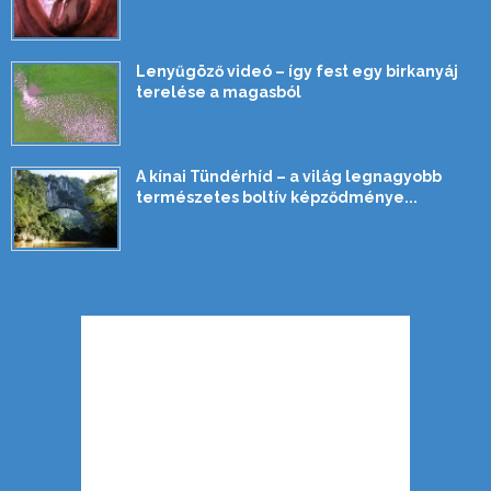
Lenyűgöző videó – így fest egy birkanyáj
terelése a magasból
A kínai Tündérhíd – a világ legnagyobb
természetes boltív képződménye...