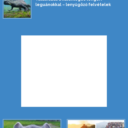
leguánokkal – lenyűgöző felvételek