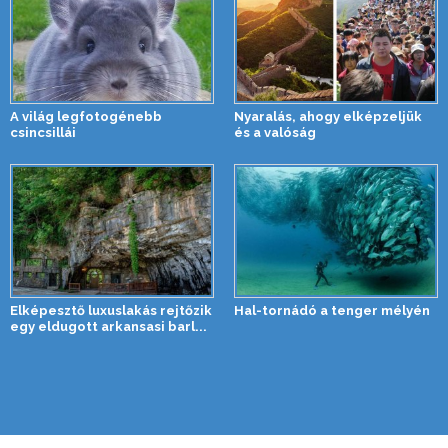
A világ legfotogénebb
Nyaralás, ahogy elképzeljük
csincsillái
és a valóság
Elképesztő luxuslakás rejtőzik
Hal-tornádó a tenger mélyén
egy eldugott arkansasi barl...