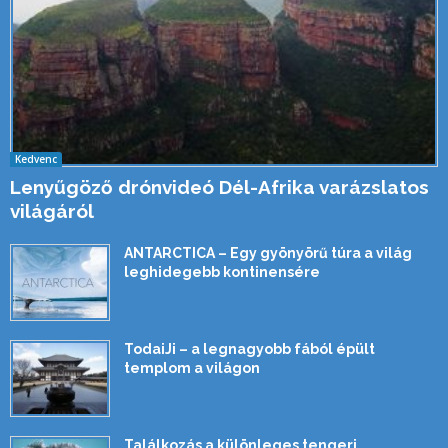
Kedvenc
Lenyűgöző drónvideó Dél-Afrika varázslatos
világáról
ANTARCTICA – Egy gyönyörű túra a világ
leghidegebb kontinensére
TodaiJi – a legnagyobb fából épült
templom a világon
Találkozás a különleges tengeri