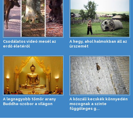
Csodálatos videó mesél az
A hegy, ahol halmokban áll az
erdő életéről
űrszemét
A legnagyobb tömör arany
A kőszáli kecskék könnyedén
Buddha-szobor a világon
mozognak a szinte
függőleges g...