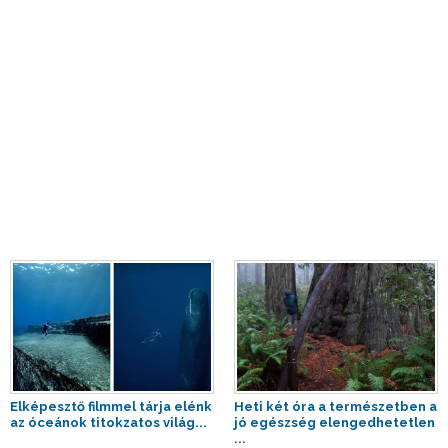
Elképesztő filmmel tárja elénk
Heti két óra a természetben a
az óceánok titokzatos világ...
jó egészség elengedhetetlen
...