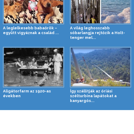
A leglelkesebb babaőrök –
A világ leghosszabb
együtt vigyáznak a család ...
sóbarlangja rejtőzik a Holt-
tenger mel...
Aligátorfarm az 1920-as
Így szállítják az óriási
években
szélturbina lapátokat a
kanyargós...