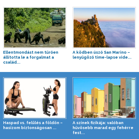
Ellentmondást nem tűrően
A ködben úszó San Marino –
állította le a forgalmat a
lenyűgöző time-lapse vide...
család...
Haspad vs. felülés a földön –
A színek fizikája: valóban
hasizom biztonságosan ...
hűvösebb marad egy fehérre
fest...