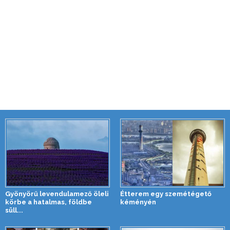
Gyönyörű levendulamező öleli
Étterem egy szemétégető
körbe a hatalmas, földbe
kéményén
süll...