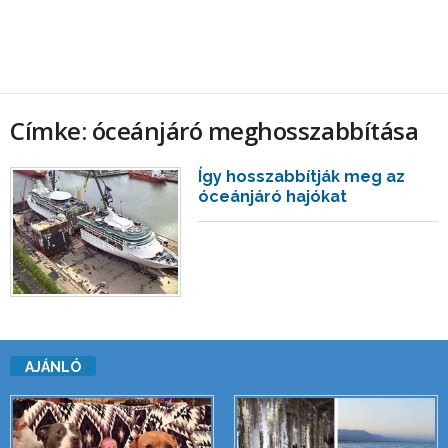
Címke: óceánjáró meghosszabbítása
Így hosszabbítják meg az
óceánjáró hajókat
AJÁNLÓ