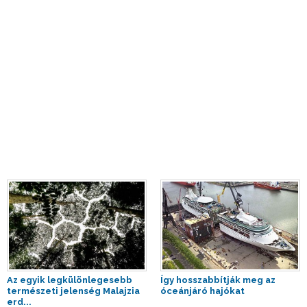
Az egyik legkülönlegesebb
Így hosszabbítják meg az
természeti jelenség Malajzia
óceánjáró hajókat
erd...