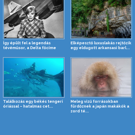
Így épült fel a legendás
Elképesztő luxuslakás rejtőzik
tévéműsor, a Delta főcíme
egy eldugott arkansasi barl...
Találkozás egy békés tengeri
Meleg vizű forrásokban
óriással – hatalmas cet...
fürdőznek a japán makákók a
zord té...