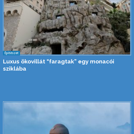
Építészet
Luxus ökovillát “faragtak” egy monacói
sziklába