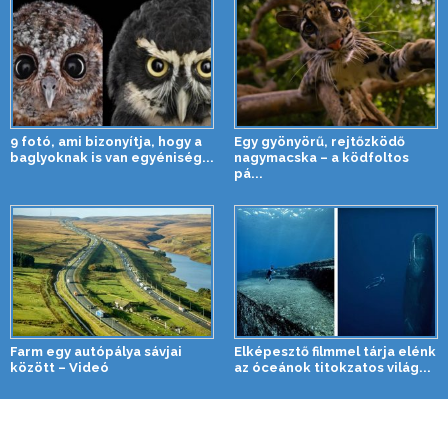
9 fotó, ami bizonyítja, hogy a
Egy gyönyörű, rejtőzködő
baglyoknak is van egyéniség...
nagymacska – a ködfoltos
pá...
Farm egy autópálya sávjai
Elképesztő filmmel tárja elénk
között – Videó
az óceánok titokzatos világ...