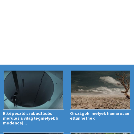
Elképesztő szabadtüdős
Országok, melyek hamarosan
merülés a világ legmélyebb
eltűnhetnek
medencéj...