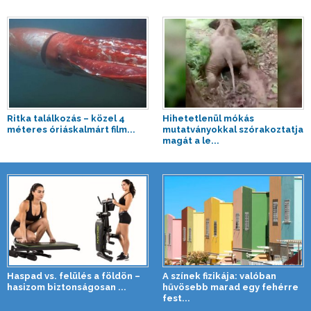
Ritka találkozás – közel 4
Hihetetlenül mókás
méteres óriáskalmárt film...
mutatványokkal szórakoztatja
magát a le...
Haspad vs. felülés a földön –
A színek fizikája: valóban
hasizom biztonságosan ...
hűvösebb marad egy fehérre
fest...