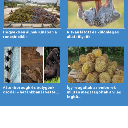
Hegyekben állnak Kínában a
Ritkán látott és különleges
roncsbiciklik
állatkölykök
Attenborough és bolygónk
Így reagáltak az emberek
csodái – hazánkban is vette...
miután megszagolták a világ
legbü...