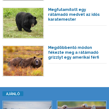
Megfutamított egy
rátámadó medvét az idős
karatemester
Megdöbbentő módon
fékezte meg a rátámadó
grizzlyt egy amerikai férfi
AJÁNLÓ